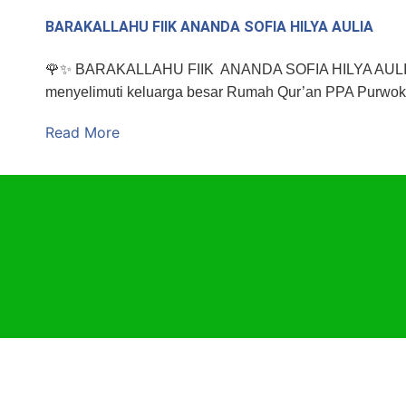
BARAKALLAHU FIIK ANANDA SOFIA HILYA AULIA
🌹✨ BARAKALLAHU FIIK ANANDA SOFIA HILYA AULIA ✨🌹 
menyelimuti keluarga besar Rumah Qur’an PPA Purwo
Read More