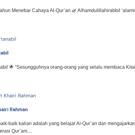
hun Menebar Cahaya Al-Qur’an 🌿 Alhamdulillahirabbil ‘alam
abil
nabil 🌟 “Sesungguhnya orang-orang yang selalu membaca Kitab
hairi Rahman
baik kalian adalah yang belajar Al-Qur’an dan mengajarkan
nerasi Qur’ani…