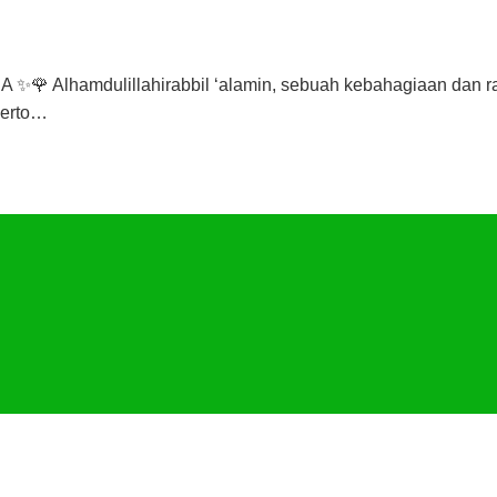
Alhamdulillahirabbil ‘alamin, sebuah kebahagiaan dan ras
kerto…