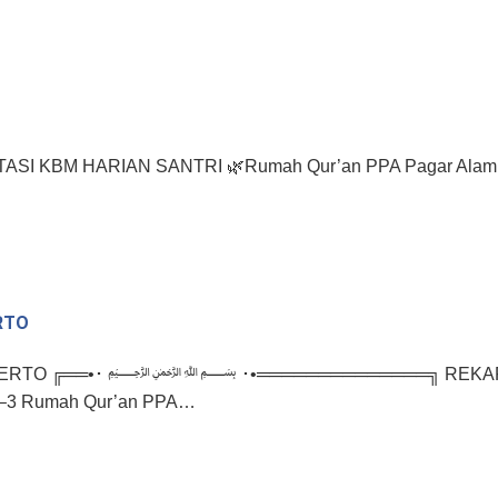
KBM HARIAN SANTRI 🌿Rumah Qur’an PPA Pagar Alam “Har
RTO
RWOKERTO ╔══•･ ﷽ ･•══════════════╗ REKAP K
y 1–3 Rumah Qur’an PPA…