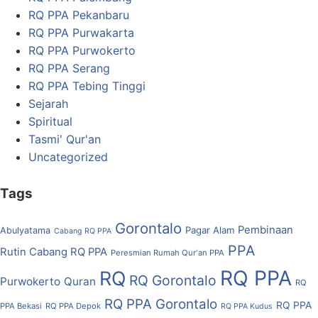
RQ PPA Pekanbaru
RQ PPA Purwakarta
RQ PPA Purwokerto
RQ PPA Serang
RQ PPA Tebing Tinggi
Sejarah
Spiritual
Tasmi' Qur'an
Uncategorized
Tags
Gorontalo
Pembinaan
Pagar Alam
Abulyatama
Cabang RQ PPA
PPA
Rutin Cabang RQ PPA
Peresmian Rumah Qur'an PPA
RQ PPA
RQ
RQ Gorontalo
Purwokerto
Quran
RQ
RQ PPA Gorontalo
RQ PPA
PPA Bekasi
RQ PPA Depok
RQ PPA Kudus