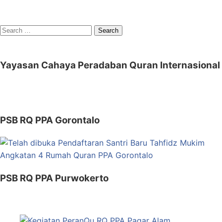
Search
for:
Yayasan Cahaya Peradaban Quran Internasional
PSB RQ PPA Gorontalo
PSB RQ PPA Purwokerto