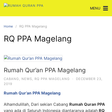
Skip
MENU
to
content
Home
RQ PPA Magelang
RQ PPA Magelang
Rumah Qur’an PPA Magelang
CABANG
,
NEWS
,
RQ PPA MAGELANG
·
DECEMBER 23,
2019
Rumah Qur’an PPA Magelang
Alhamdulillah, Dari sekian Cabang
Rumah Quran PPA
yang ada di Seluruh Indonesia diantaranya adalah
RQ