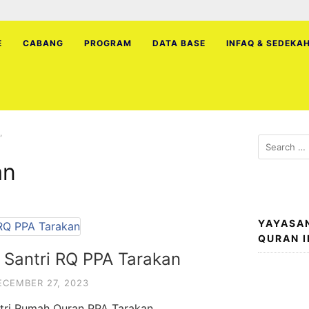
E
CABANG
PROGRAM
DATA BASE
INFAQ & SEDEKA
”
Search
for:
an
YAYASA
QURAN 
: Santri RQ PPA Tarakan
ECEMBER 27, 2023