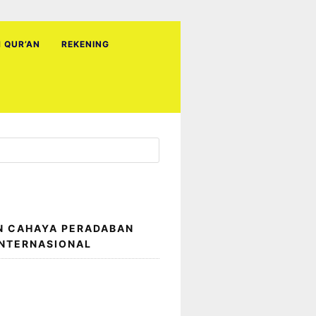
H QUR’AN
REKENING
N CAHAYA PERADABAN
INTERNASIONAL