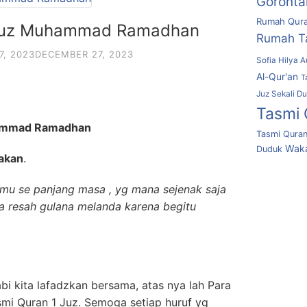
Goronta
Rumah Qura
1 Juz Muhammad Ramadhan
Rumah T
7, 2023
DECEMBER 27, 2023
Sofia Hilya A
Al-Qur'an
T
Juz Sekali D
Tasmi 
hammad Ramadhan
Tasmi Quran
Waka
Duduk
akan
.
amu se panjang masa , yg mana sejenak saja
a resah gulana melanda karena begitu
bi kita lafadzkan bersama, atas nya lah Para
mi Quran 1 Juz. Semoga setiap huruf yg