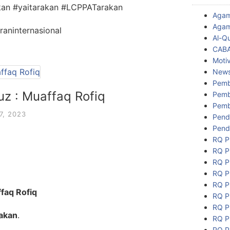
an #yaitarakan #LCPPATarakan
Aga
Agam
aninternasional
Al-Q
CAB
Motiv
New
Pemb
Juz : Muaffaq Rofiq
Pemb
Pemb
7, 2023
Pend
Pend
RQ P
RQ P
RQ P
RQ P
RQ P
ffaq Rofiq
RQ P
RQ P
akan
.
RQ P
RQ P