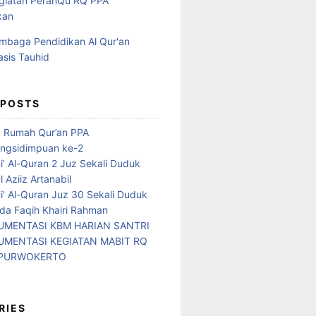
 POSTS
d Rumah Qur’an PPA
ngsidimpuan ke-2
i’ Al-Quran 2 Juz Sekali Duduk
 Aziiz Artanabil
i’ Al-Quran Juz 30 Sekali Duduk
da Faqih Khairi Rahman
MENTASI KBM HARIAN SANTRI
MENTASI KEGIATAN MABIT RQ
 PURWOKERTO
RIES