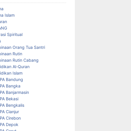
ma
a Islam
uran
ANG
asi Spiritual
s
inaan Orang Tua Santri
inaan Rutin
inaan Rutin Cabang
idikan Al-Quran
idikan Islam
PA Bandung
PA Bangka
PA Banjarmasin
PA Bekasi
PA Bengkalis
PA Cianjur
PA Cirebon
PA Depok
PA Garut