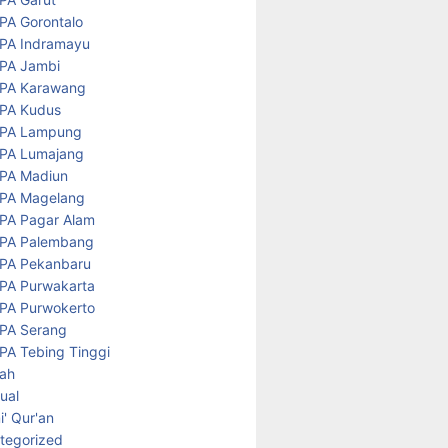
PA Gorontalo
PA Indramayu
PA Jambi
PA Karawang
PA Kudus
PA Lampung
PA Lumajang
PA Madiun
PA Magelang
PA Pagar Alam
PA Palembang
PA Pekanbaru
PA Purwakarta
PA Purwokerto
PA Serang
PA Tebing Tinggi
rah
tual
' Qur'an
tegorized