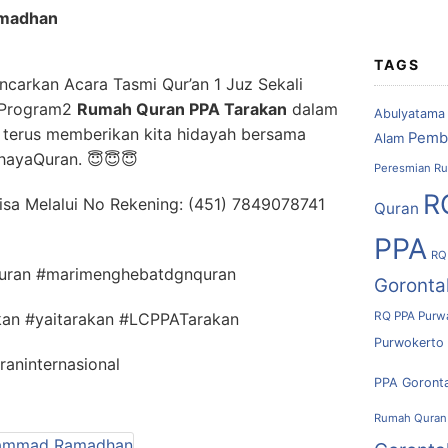
madhan
TAGS
carkan Acara Tasmi Qur’an 1 Juz Sekali
 Program2
Rumah Quran PPA Tarakan
dalam
Abulyatama
 terus memberikan kita hidayah bersama
Pemb
Alam
hayaQuran. 😇😇😇
Peresmian Ru
R
Bisa Melalui No Rekening: (451) 7849078741
Quran
PPA
RQ
quran #marimenghebatdgnquran
Goronta
RQ PPA Purw
an #yaitarakan #LCPPATarakan
Purwokerto
aninternasional
PPA Goront
Rumah Quran