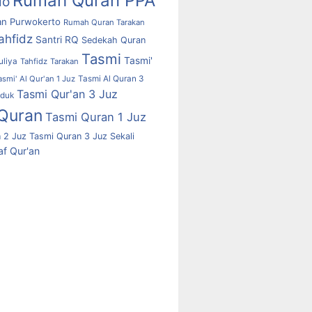
Rumah Quran PPA
lo
n Purwokerto
Rumah Quran Tarakan
ahfidz
Santri RQ
Sedekah Quran
Tasmi
Tasmi'
uliya
Tahfidz
Tarakan
asmi' Al Qur'an 1 Juz
Tasmi Al Quran 3
Tasmi Qur'an 3 Juz
uduk
Quran
Tasmi Quran 1 Juz
 2 Juz
Tasmi Quran 3 Juz Sekali
f Qur'an