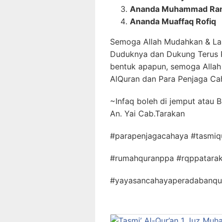
Ananda Muhammad Ra
Ananda Muaffaq Rofiq
Semoga Allah Mudahkan & Lan
Duduknya dan Dukung Terus
bentuk apapun, semoga Allah
AlQuran dan Para Penjaga Ca
~Infaq boleh di jemput atau 
An. Yai Cab.Tarakan
#parapenjagacahaya #tasmi
#rumahquranppa #rqppatarak
#yayasancahayaperadabanqur