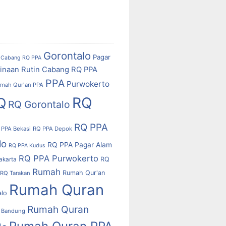
Gorontalo
Pagar
Cabang RQ PPA
inaan Rutin Cabang RQ PPA
PPA
Purwokerto
mah Qur'an PPA
RQ
Q
RQ Gorontalo
RQ PPA
 PPA Bekasi
RQ PPA Depok
lo
RQ PPA Pagar Alam
RQ PPA Kudus
RQ PPA Purwokerto
RQ
akarta
Rumah
Rumah Qur'an
RQ Tarakan
Rumah Quran
alo
Rumah Quran
 Bandung