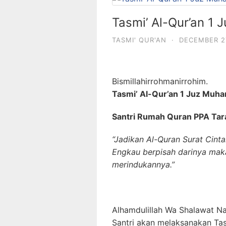
Tasmi’ Al-Qur’an 
TASMI' QUR'AN
·
DECEMBER 2
Bismillahirrohmanirrohim.
Tasmi’ Al-Qur’an 1 Juz Mu
Santri Rumah Quran PPA Tar
“Jadikan Al-Quran Surat Cint
Engkau berpisah darinya mak
merindukannya.”
Alhamdulillah Wa Shalawat Na
Santri akan melaksanakan Tas