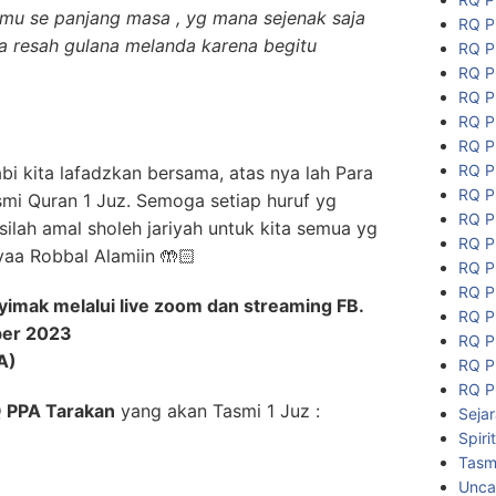
amu se panjang masa , yg mana sejenak saja
RQ P
a resah gulana melanda karena begitu
RQ P
RQ P
RQ P
RQ P
RQ P
RQ P
bi kita lafadzkan bersama, atas nya lah Para
RQ P
mi Quran 1 Juz. Semoga setiap huruf yg
RQ P
ilah amal sholeh jariyah untuk kita semua yg
RQ P
 yaa Robbal Alamiin 🤲🏻
RQ P
RQ P
imak melalui live zoom dan streaming FB.
RQ P
ber 2023
RQ P
A)
RQ P
RQ P
 PPA Tarakan
yang akan Tasmi 1 Juz :
Seja
Spiri
Tasmi
Unca