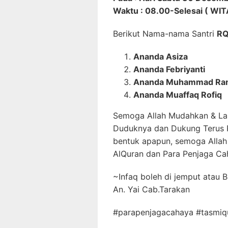
Waktu : 08.00-Selesai ( WIT
Berikut Nama-nama Santri
RQ
Ananda Asiza
Ananda Febriyanti
Ananda Muhammad Ra
Ananda Muaffaq Rofiq
Semoga Allah Mudahkan & Lan
Duduknya dan Dukung Terus
bentuk apapun, semoga Allah
AlQuran dan Para Penjaga Ca
~Infaq boleh di jemput atau 
An. Yai Cab.Tarakan
#parapenjagacahaya #tasmi