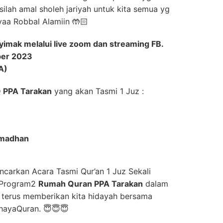
ilah amal sholeh jariyah untuk kita semua yg
 yaa Robbal Alamiin 🤲🏻
imak melalui live zoom dan streaming FB.
ber 2023
A)
 PPA Tarakan
yang akan Tasmi 1 Juz :
madhan
carkan Acara Tasmi Qur’an 1 Juz Sekali
 Program2
Rumah Quran PPA Tarakan
dalam
 terus memberikan kita hidayah bersama
hayaQuran. 😇😇😇