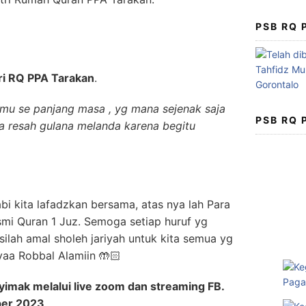
PSB RQ
ri RQ PPA Tarakan
.
amu se panjang masa , yg mana sejenak saja
PSB RQ
a resah gulana melanda karena begitu
bi kita lafadzkan bersama, atas nya lah Para
mi Quran 1 Juz. Semoga setiap huruf yg
ilah amal sholeh jariyah untuk kita semua yg
 yaa Robbal Alamiin 🤲🏻
imak melalui live zoom dan streaming FB.
ber 2023