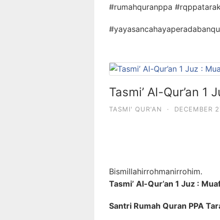
#rumahquranppa #rqppatarak
#yayasancahayaperadabanqur
Tasmi’ Al-Qur’an 1 
TASMI' QUR'AN
·
DECEMBER 2
Bismillahirrohmanirrohim.
Tasmi’ Al-Qur’an 1 Juz : Mua
Santri Rumah Quran PPA Tar