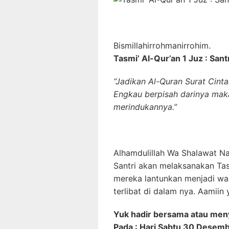
Bismillahirrohmanirrohim.
Tasmi’ Al-Qur’an 1 Juz :
Sant
“Jadikan Al-Quran Surat Cint
Engkau berpisah darinya mak
merindukannya.”
Alhamdulillah Wa Shalawat Na
Santri akan melaksanakan Tas
mereka lantunkan menjadi was
terlibat di dalam nya. Aamiin
Yuk hadir bersama atau meny
Pada : Hari Sabtu 30 Desem