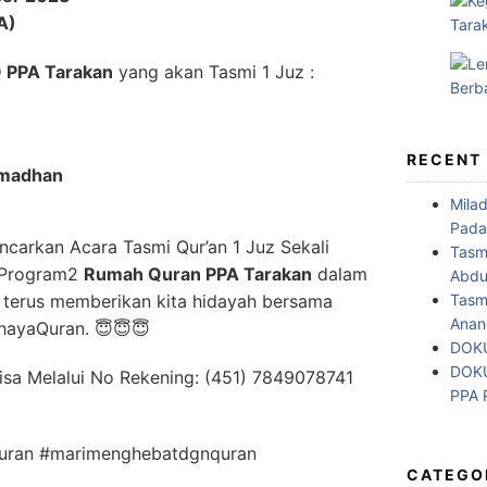
A)
 PPA Tarakan
yang akan Tasmi 1 Juz :
RECENT
madhan
Mila
Pada
carkan Acara Tasmi Qur’an 1 Juz Sekali
Tasm
 Program2
Rumah Quran PPA Tarakan
dalam
Abdul
Tasm
 terus memberikan kita hidayah bersama
Anan
hayaQuran. 😇😇😇
DOKU
DOKU
Bisa Melalui No Rekening: (451) 7849078741
PPA
quran #marimenghebatdgnquran
CATEGO