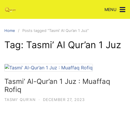
Skip
MENU
to
content
Home
Posts tagged “Tasmi’ Al Qur’an 1 Juz”
Tag:
Tasmi’ Al Qur’an 1 Juz
Tasmi’ Al-Qur’an 1 Juz : Muaffaq
Rofiq
TASMI' QUR'AN
·
DECEMBER 27, 2023