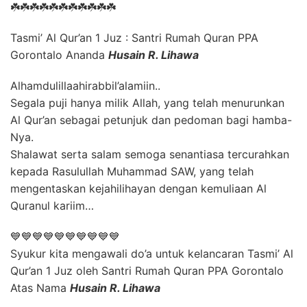
☘️☘️☘️☘️☘️☘️☘️☘️☘️☘️☘️
Tasmi’ Al Qur’an 1 Juz : Santri Rumah Quran PPA
Gorontalo Ananda
Husain R. Lihawa
Alhamdulillaahirabbil’alamiin..
Segala puji hanya milik Allah, yang telah menurunkan
Al Qur’an sebagai petunjuk dan pedoman bagi hamba-
Nya.
Shalawat serta salam semoga senantiasa tercurahkan
kepada Rasulullah Muhammad SAW, yang telah
mengentaskan kejahilihayan dengan kemuliaan Al
Quranul kariim…
💙💙💙💙💙💙💙💙💙💙
Syukur kita mengawali do’a untuk kelancaran Tasmi’ Al
Qur’an 1 Juz oleh Santri Rumah Quran PPA Gorontalo
Atas Nama
Husain R. Lihawa