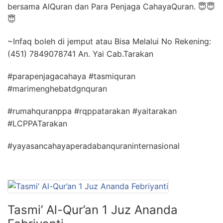
bersama AlQuran dan Para Penjaga CahayaQuran. 😇😇
😇
~Infaq boleh di jemput atau Bisa Melalui No Rekening:
(451) 7849078741 An. Yai Cab.Tarakan
#parapenjagacahaya #tasmiquran
#marimenghebatdgnquran
#rumahquranppa #rqppatarakan #yaitarakan
#LCPPATarakan
#yayasancahayaperadabanquraninternasional
Tasmi’ Al-Qur’an 1 Juz Ananda