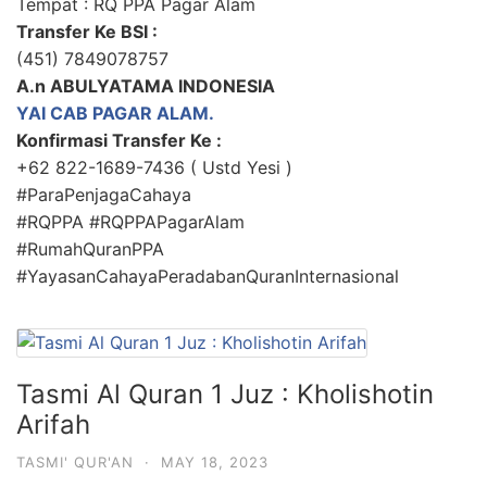
Tempat : RQ PPA Pagar Alam
Transfer Ke BSI :
(451) 7849078757
A.n ABULYATAMA INDONESIA
YAI CAB PAGAR ALAM.
Konfirmasi Transfer Ke :
+62 822-1689-7436 ( Ustd Yesi )
#ParaPenjagaCahaya
#RQPPA #RQPPAPagarAlam
#RumahQuranPPA
#YayasanCahayaPeradabanQuranInternasional
Tasmi Al Quran 1 Juz : Kholishotin
Arifah
TASMI' QUR'AN
·
MAY 18, 2023