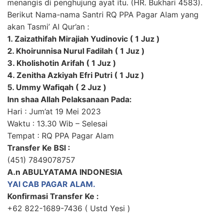
menangis di penghujung ayat itu. (HR. Bukhari 4583).
Berikut Nama-nama Santri RQ PPA Pagar Alam yang
akan Tasmi’ Al Qur’an :
1. Zaizathifah Mirajiah Yudinovic ( 1 Juz )
2. Khoirunnisa Nurul Fadilah ( 1 Juz )
3. Kholishotin Arifah ( 1 Juz )
4. Zenitha Azkiyah Efri Putri ( 1 Juz )
5. Ummy Wafiqah ( 2 Juz )
Inn shaa Allah Pelaksanaan Pada:
Hari : Jum’at 19 Mei 2023
Waktu : 13.30 Wib – Selesai
Tempat : RQ PPA Pagar Alam
Transfer Ke BSI :
(451) 7849078757
A.n ABULYATAMA INDONESIA
YAI CAB PAGAR ALAM.
Konfirmasi Transfer Ke :
+62 822-1689-7436 ( Ustd Yesi )