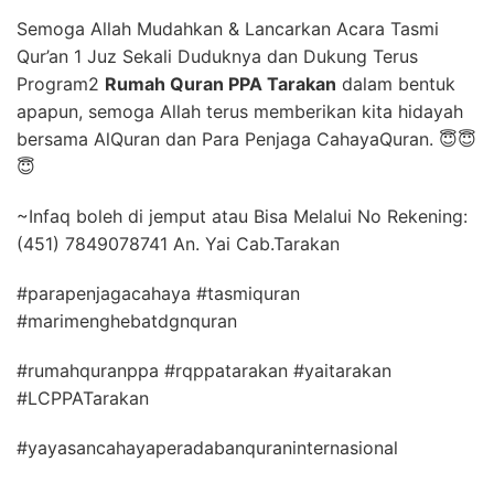
Semoga Allah Mudahkan & Lancarkan Acara Tasmi
Qur’an 1 Juz Sekali Duduknya dan Dukung Terus
Program2
Rumah Quran PPA Tarakan
dalam bentuk
apapun, semoga Allah terus memberikan kita hidayah
bersama AlQuran dan Para Penjaga CahayaQuran. 😇😇
😇
~Infaq boleh di jemput atau Bisa Melalui No Rekening:
(451) 7849078741 An. Yai Cab.Tarakan
#parapenjagacahaya #tasmiquran
#marimenghebatdgnquran
#rumahquranppa #rqppatarakan #yaitarakan
#LCPPATarakan
#yayasancahayaperadabanquraninternasional