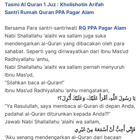
Tasmi Al Quran 1 Juz : Kholishotin Arifah
Santri Rumah Quran PPA Pagar Alam
Bersama Para santri-santriwati
RQ PPA Pagar Alam
Nabi Shallallahu ‘alaihi wa sallam juga suka
mendengarkan al-Quran yang dibacakan oleh para
sahabat. Seperti yang diriwayatkan dari Ibnu Mas’ud
Radhiyallahu ‘anhu,
Nabi Shallallahu ‘alaihi wa sallam pernah menyuruh
Ibnu Mas’ud,
“Silahkan baca al-Quran!”
Ibnu Mas’ud Radhiyallahu ‘anhu mengatakan,
يَا رَسُولَ اللَّهِ، أقْرَأُ عَلَيْكَ، وَعَلَيْكَ أُنْزِلَ؟!
“Ya Rasulullah, saya membaca al-Quran di depan Anda,
padahal al-Quran diturunkan kepada Anda?!”
Jawab Nabi Shallallahu ‘alaihi wa sallam,
فَإِنِّي أُحِبُّ أَنْ أَسْمَعَهُ مِنْ غَيْرِي
“Aku senang mendengarkan al-Quran dari bacaan