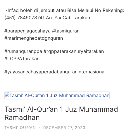
~Infaq boleh di jemput atau Bisa Melalui No Rekening:
(451) 7849078741 An. Yai Cab.Tarakan
#parapenjagacahaya #tasmiquran
#marimenghebatdgnquran
#rumahquranppa #rqppatarakan #yaitarakan
#LCPPATarakan
#yayasancahayaperadabanquraninternasional
Tasmi’ Al-Qur’an 1 Juz Muhammad
Ramadhan
TASMI' QUR'AN
·
DECEMBER 27, 2023