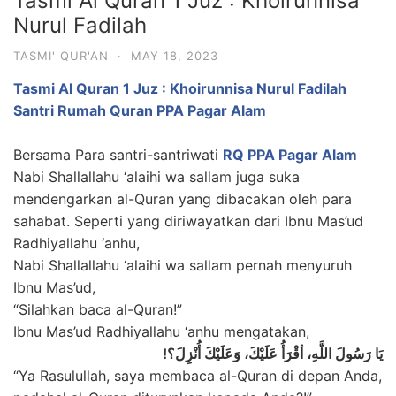
Tasmi Al Quran 1 Juz : Khoirunnisa
Nurul Fadilah
TASMI' QUR'AN
·
MAY 18, 2023
Tasmi Al Quran 1 Juz : Khoirunnisa Nurul Fadilah
Santri Rumah Quran PPA Pagar Alam
Bersama Para santri-santriwati
RQ PPA Pagar Alam
Nabi Shallallahu ‘alaihi wa sallam juga suka
mendengarkan al-Quran yang dibacakan oleh para
sahabat. Seperti yang diriwayatkan dari Ibnu Mas’ud
Radhiyallahu ‘anhu,
Nabi Shallallahu ‘alaihi wa sallam pernah menyuruh
Ibnu Mas’ud,
“Silahkan baca al-Quran!”
Ibnu Mas’ud Radhiyallahu ‘anhu mengatakan,
يَا رَسُولَ اللَّهِ، أقْرَأُ عَلَيْكَ، وَعَلَيْكَ أُنْزِلَ؟!
“Ya Rasulullah, saya membaca al-Quran di depan Anda,