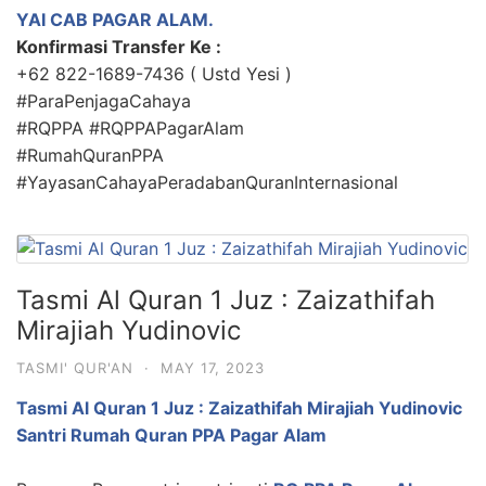
YAI CAB PAGAR ALAM.
Konfirmasi Transfer Ke :
+62 822-1689-7436 ( Ustd Yesi )
#ParaPenjagaCahaya
#RQPPA #RQPPAPagarAlam
#RumahQuranPPA
#YayasanCahayaPeradabanQuranInternasional
Tasmi Al Quran 1 Juz : Zaizathifah
Mirajiah Yudinovic
TASMI' QUR'AN
·
MAY 17, 2023
Tasmi Al Quran 1 Juz : Zaizathifah Mirajiah Yudinovic
Santri Rumah Quran PPA Pagar Alam