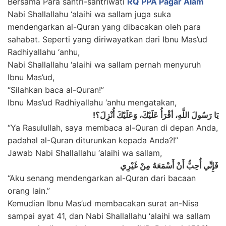
Bersama Para santri-santriwati
RQ PPA Pagar Alam
Nabi Shallallahu ‘alaihi wa sallam juga suka
mendengarkan al-Quran yang dibacakan oleh para
sahabat. Seperti yang diriwayatkan dari Ibnu Mas’ud
Radhiyallahu ‘anhu,
Nabi Shallallahu ‘alaihi wa sallam pernah menyuruh
Ibnu Mas’ud,
“Silahkan baca al-Quran!”
Ibnu Mas’ud Radhiyallahu ‘anhu mengatakan,
يَا رَسُولَ اللَّهِ، أقْرَأُ عَلَيْكَ، وَعَلَيْكَ أُنْزِلَ؟!
“Ya Rasulullah, saya membaca al-Quran di depan Anda,
padahal al-Quran diturunkan kepada Anda?!”
Jawab Nabi Shallallahu ‘alaihi wa sallam,
فَإِنِّي أُحِبُّ أَنْ أَسْمَعَهُ مِنْ غَيْرِي
“Aku senang mendengarkan al-Quran dari bacaan
orang lain.”
Kemudian Ibnu Mas’ud membacakan surat an-Nisa
sampai ayat 41, dan Nabi Shallallahu ‘alaihi wa sallam