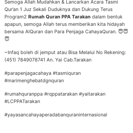
Semoga Allah Mudahkan & Lancarkan Acara Tasmi
Qur’an 1 Juz Sekali Duduknya dan Dukung Terus
Program2
Rumah Quran PPA Tarakan
dalam bentuk
apapun, semoga Allah terus memberikan kita hidayah
bersama AlQuran dan Para Penjaga CahayaQuran. 😇😇
😇
~Infaq boleh di jemput atau Bisa Melalui No Rekening:
(451) 7849078741 An. Yai Cab.Tarakan
#parapenjagacahaya #tasmiquran
#marimenghebatdgnquran
#rumahquranppa #rqppatarakan #yaitarakan
#LCPPATarakan
#yayasancahayaperadabanquraninternasional