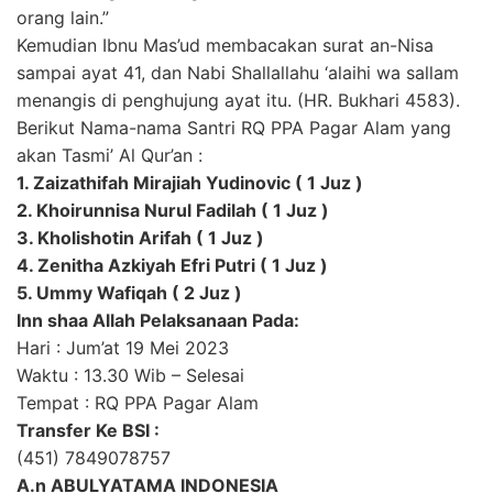
orang lain.”
Kemudian Ibnu Mas’ud membacakan surat an-Nisa
sampai ayat 41, dan Nabi Shallallahu ‘alaihi wa sallam
menangis di penghujung ayat itu. (HR. Bukhari 4583).
Berikut Nama-nama Santri RQ PPA Pagar Alam yang
akan Tasmi’ Al Qur’an :
1. Zaizathifah Mirajiah Yudinovic ( 1 Juz )
2. Khoirunnisa Nurul Fadilah ( 1 Juz )
3. Kholishotin Arifah ( 1 Juz )
4. Zenitha Azkiyah Efri Putri ( 1 Juz )
5. Ummy Wafiqah ( 2 Juz )
Inn shaa Allah Pelaksanaan Pada:
Hari : Jum’at 19 Mei 2023
Waktu : 13.30 Wib – Selesai
Tempat : RQ PPA Pagar Alam
Transfer Ke BSI :
(451) 7849078757
A.n ABULYATAMA INDONESIA