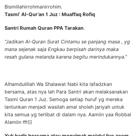
Bismillahirrohmanirrohim.
Tasmi’ Al-Qur’an 1 Juz : Muaffaq Rofiq
Santri Rumah Quran PPA Tarakan
.
“Jadikan Al-Quran Surat Cintamu se panjang masa , yg
mana sejenak saja Engkau berpisah darinya maka
resah gulana melanda karena begitu merindukannya.”
Alhamdulillah Wa Shalawat Nabi kita lafadzkan
bersama, atas nya lah Para Santri akan melaksanakan
Tasmi Quran 1 Juz. Semoga setiap huruf yg mereka
lantunkan menjadi wasilah amal sholeh jariyah untuk
kita semua yg terlibat di dalam nya. Aamiin yaa Robbal
Alamiin 🤲🏻
Yuk hadir bersama atau menyimak melalui live zoom