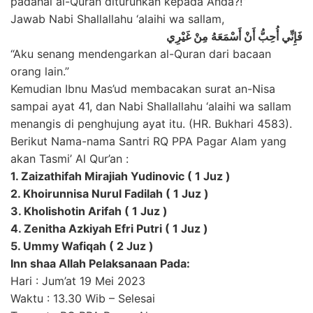
padahal al-Quran diturunkan kepada Anda?!”
Jawab Nabi Shallallahu ‘alaihi wa sallam,
فَإِنِّي أُحِبُّ أَنْ أَسْمَعَهُ مِنْ غَيْرِي
“Aku senang mendengarkan al-Quran dari bacaan
orang lain.”
Kemudian Ibnu Mas’ud membacakan surat an-Nisa
sampai ayat 41, dan Nabi Shallallahu ‘alaihi wa sallam
menangis di penghujung ayat itu. (HR. Bukhari 4583).
Berikut Nama-nama Santri RQ PPA Pagar Alam yang
akan Tasmi’ Al Qur’an :
1. Zaizathifah Mirajiah Yudinovic ( 1 Juz )
2. Khoirunnisa Nurul Fadilah ( 1 Juz )
3. Kholishotin Arifah ( 1 Juz )
4. Zenitha Azkiyah Efri Putri ( 1 Juz )
5. Ummy Wafiqah ( 2 Juz )
Inn shaa Allah Pelaksanaan Pada:
Hari : Jum’at 19 Mei 2023
Waktu : 13.30 Wib – Selesai