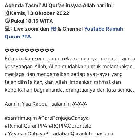
Agenda Tasmi’ Al Qur’an insyaa Allah hari ini:
🗓️ Kamis, 13 Oktober 2022
🕟 Pukul 18.15 WITA
💻 : Live zoom dan
FB
& Channel
Youtube Rumah
Quran PPA
💙💙💙💙💙💙💙💙💙💙
Kita doakan semoga mereka semuanya menjadi hamba
kesayangan Allah, Allah mudahkan untuk melantunkan,
menjaga dan mengamalkan setiap ayat-ayat yang
telah dihafalkan, dan Allah limpahkan rahmat dan
keberkahan bagi ananda, orangtuanya dan kita semua.
Aamiin Yaa Rabbal ‘aalamiin 🤲🤲🤲
#santrimuqim #ParaPenjagaCahaya
#RumahQuranPPA #RQPPAGorontalo
#YayasanCahayaPeradabanQuranInternasional