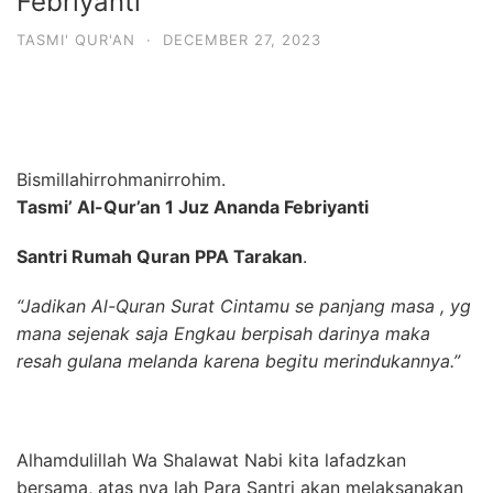
Febriyanti
TASMI' QUR'AN
·
DECEMBER 27, 2023
Bismillahirrohmanirrohim.
Tasmi’ Al-Qur’an 1 Juz Ananda Febriyanti
Santri Rumah Quran PPA Tarakan
.
“Jadikan Al-Quran Surat Cintamu se panjang masa , yg
mana sejenak saja Engkau berpisah darinya maka
resah gulana melanda karena begitu merindukannya.”
Alhamdulillah Wa Shalawat Nabi kita lafadzkan
bersama, atas nya lah Para Santri akan melaksanakan