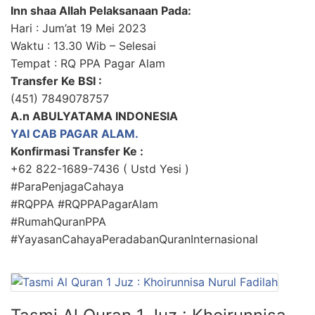
Inn shaa Allah Pelaksanaan Pada:
Hari : Jum’at 19 Mei 2023
Waktu : 13.30 Wib – Selesai
Tempat : RQ PPA Pagar Alam
Transfer Ke BSI :
(451) 7849078757
A.n ABULYATAMA INDONESIA
YAI CAB PAGAR ALAM.
Konfirmasi Transfer Ke :
+62 822-1689-7436 ( Ustd Yesi )
#ParaPenjagaCahaya
#RQPPA #RQPPAPagarAlam
#RumahQuranPPA
#YayasanCahayaPeradabanQuranInternasional