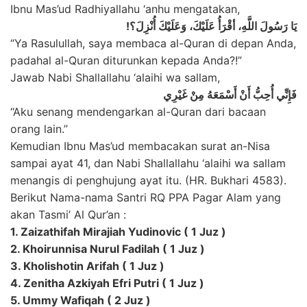
Ibnu Mas’ud Radhiyallahu ‘anhu mengatakan,
يَا رَسُولَ اللَّهِ، أقْرَأُ عَلَيْكَ، وَعَلَيْكَ أُنْزِلَ؟!
“Ya Rasulullah, saya membaca al-Quran di depan Anda,
padahal al-Quran diturunkan kepada Anda?!”
Jawab Nabi Shallallahu ‘alaihi wa sallam,
فَإِنِّي أُحِبُّ أَنْ أَسْمَعَهُ مِنْ غَيْرِي
“Aku senang mendengarkan al-Quran dari bacaan
orang lain.”
Kemudian Ibnu Mas’ud membacakan surat an-Nisa
sampai ayat 41, dan Nabi Shallallahu ‘alaihi wa sallam
menangis di penghujung ayat itu. (HR. Bukhari 4583).
Berikut Nama-nama Santri RQ PPA Pagar Alam yang
akan Tasmi’ Al Qur’an :
1. Zaizathifah Mirajiah Yudinovic ( 1 Juz )
2. Khoirunnisa Nurul Fadilah ( 1 Juz )
3. Kholishotin Arifah ( 1 Juz )
4. Zenitha Azkiyah Efri Putri ( 1 Juz )
5. Ummy Wafiqah ( 2 Juz )