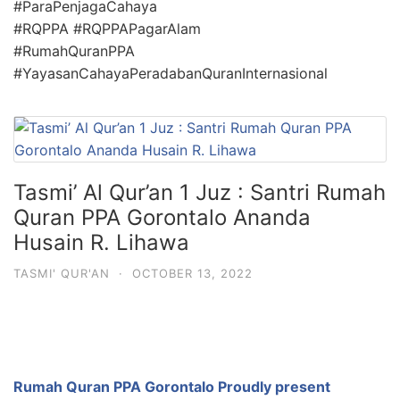
#ParaPenjagaCahaya
#RQPPA #RQPPAPagarAlam
#RumahQuranPPA
#YayasanCahayaPeradabanQuranInternasional
Tasmi’ Al Qur’an 1 Juz : Santri Rumah
Quran PPA Gorontalo Ananda
Husain R. Lihawa
TASMI' QUR'AN
·
OCTOBER 13, 2022
Rumah Quran PPA Gorontalo Proudly present