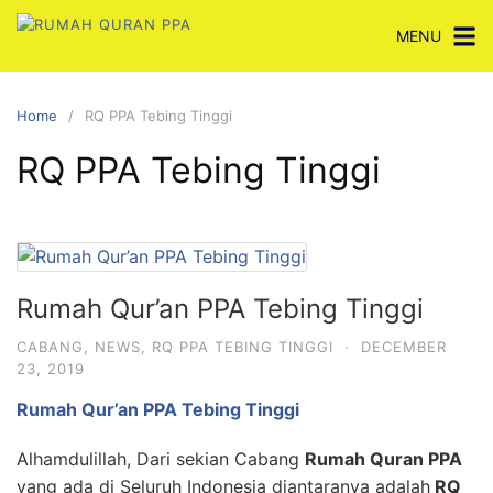
Skip
MENU
to
content
Home
RQ PPA Tebing Tinggi
RQ PPA Tebing Tinggi
Rumah Qur’an PPA Tebing Tinggi
CABANG
,
NEWS
,
RQ PPA TEBING TINGGI
·
DECEMBER
23, 2019
Rumah Qur’an PPA Tebing Tinggi
Alhamdulillah, Dari sekian Cabang
Rumah Quran PPA
yang ada di Seluruh Indonesia diantaranya adalah
RQ