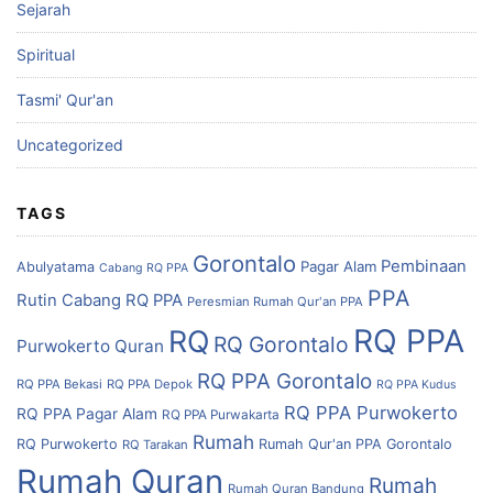
Sejarah
Spiritual
Tasmi' Qur'an
Uncategorized
TAGS
Gorontalo
Pembinaan
Pagar Alam
Abulyatama
Cabang RQ PPA
PPA
Rutin Cabang RQ PPA
Peresmian Rumah Qur'an PPA
RQ PPA
RQ
RQ Gorontalo
Purwokerto
Quran
RQ PPA Gorontalo
RQ PPA Bekasi
RQ PPA Depok
RQ PPA Kudus
RQ PPA Purwokerto
RQ PPA Pagar Alam
RQ PPA Purwakarta
Rumah
RQ Purwokerto
Rumah Qur'an PPA Gorontalo
RQ Tarakan
Rumah Quran
Rumah
Rumah Quran Bandung