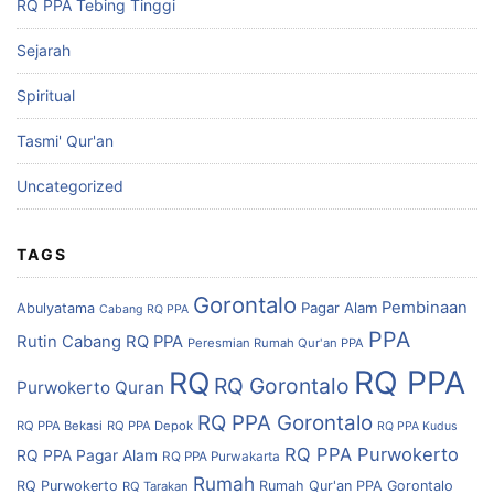
RQ PPA Tebing Tinggi
Sejarah
Spiritual
Tasmi' Qur'an
Uncategorized
TAGS
Gorontalo
Pembinaan
Pagar Alam
Abulyatama
Cabang RQ PPA
PPA
Rutin Cabang RQ PPA
Peresmian Rumah Qur'an PPA
RQ PPA
RQ
RQ Gorontalo
Purwokerto
Quran
RQ PPA Gorontalo
RQ PPA Bekasi
RQ PPA Depok
RQ PPA Kudus
RQ PPA Purwokerto
RQ PPA Pagar Alam
RQ PPA Purwakarta
Rumah
RQ Purwokerto
Rumah Qur'an PPA Gorontalo
RQ Tarakan