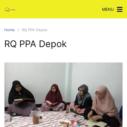
Skip
MENU
to
content
Home
RQ PPA Depok
RQ PPA Depok