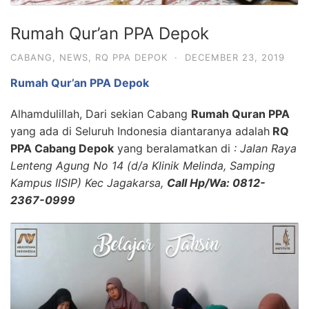
Rumah Qur’an PPA Depok
CABANG
,
NEWS
,
RQ PPA DEPOK
·
DECEMBER 23, 2019
Rumah Qur’an PPA Depok
Alhamdulillah, Dari sekian Cabang
Rumah Quran PPA
yang ada di Seluruh Indonesia diantaranya adalah
RQ
PPA Cabang Depok
yang beralamatkan di
: Jalan Raya
Lenteng Agung No 14 (d/a Klinik Melinda, Samping
Kampus IISIP) Kec Jagakarsa,
Call Hp/Wa: 0812-
2367-0999