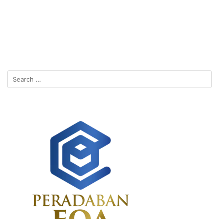
Search
for: