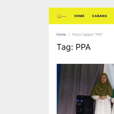
Skip
to
content
HOME
CABANG
Home
Posts tagged “PPA”
Tag:
PPA