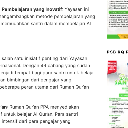
embelajaran yang Inovatif
: Yayasan ini
m mengembangkan metode pembelajaran yang
uk memudahkan santri dalam mempelajari Al
PSB RQ
alah satu inisiatif penting dari Yayasan
ernasional. Dengan 49 cabang yang sudah
njadi tempat bagi para santri untuk belajar
an bimbingan dari pengajar yang
 beberapa peran utama dari Rumah Qur’an
’an
: Rumah Qur’an PPA menyediakan
 untuk belajar Al Qur’an. Para santri
ntensif dari para pengajar yang