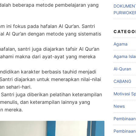
 adalah beberapa metode pembelajaran yang
DOKUMENT
PURWOKE
am ini fokus pada hafalan Al Qur’an. Santri
CATEGO
al Al Qur’an dengan metode yang sistematis
Agama
hafalan, santri juga diajarkan tafsir Al Qur’an
ahami makna dari ayat-ayat yang mereka
Agama Isl
Al-Quran
endidikan karakter berbasis tauhid menjadi
Santri diajarkan untuk menerapkan nilai-nilai
CABANG
n sehari-hari.
Motivasi Spi
: Santri juga diberikan pelatihan keterampilan
 menulis, dan keterampilan lainnya yang
News
n mereka.
Pembinaan 
Pembinaan 