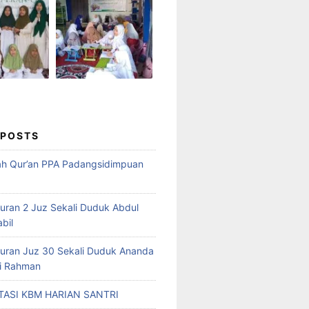
 POSTS
ah Qur’an PPA Padangsidimpuan
Quran 2 Juz Sekali Duduk Abdul
abil
Quran Juz 30 Sekali Duduk Ananda
ri Rahman
ASI KBM HARIAN SANTRI