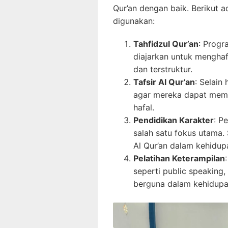
Qur’an dengan baik. Berikut
digunakan:
Tahfidzul Qur’an
: Progr
diajarkan untuk menghaf
dan terstruktur.
Tafsir Al Qur’an
: Selain 
agar mereka dapat mem
hafal.
Pendidikan Karakter
: P
salah satu fokus utama. 
Al Qur’an dalam kehidupa
Pelatihan Keterampilan
seperti public speaking,
berguna dalam kehidupa