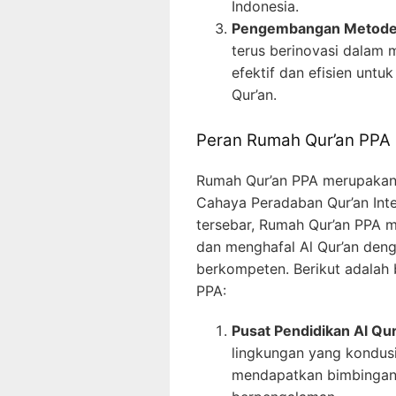
Indonesia.
Pengembangan Metode P
terus berinovasi dala
efektif dan efisien unt
Qur’an.
Peran Rumah Qur’an PPA
Rumah Qur’an PPA merupakan s
Cahaya Peradaban Qur’an Int
tersebar, Rumah Qur’an PPA me
dan menghafal Al Qur’an deng
berkompeten. Berikut adalah
PPA:
Pusat Pendidikan Al Qur
lingkungan yang kondusif
mendapatkan bimbingan i