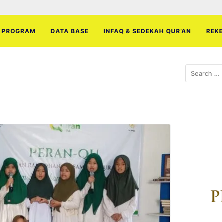
PROGRAM
DATA BASE
INFAQ & SEDEKAH QUR’AN
REK
Search
for: