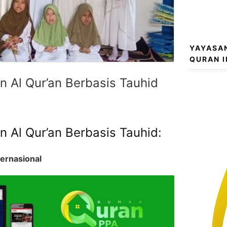
YAYASA
QURAN 
 Al Qur’an Berbasis Tauhid
 Al Qur’an Berbasis Tauhid:
ernasional