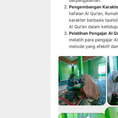
berpengalaman.
Pengembangan Karakter
hafalan Al Qur’an, Rum
karakter berbasis tauhid.
Al Qur’an dalam kehidupa
Pelatihan Pengajar Al Q
melatih para pengajar A
metode yang efektif dan