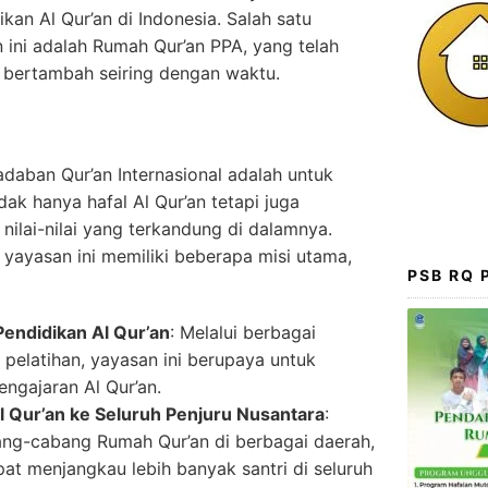
kan Al Qur’an di Indonesia. Salah satu
an ini adalah Rumah Qur’an PPA, yang telah
 bertambah seiring dengan waktu.
adaban Qur’an Internasional adalah untuk
ak hanya hafal Al Qur’an tetapi juga
lai-nilai yang terkandung di dalamnya.
 yayasan ini memiliki beberapa misi utama,
PSB RQ
Pendidikan Al Qur’an
: Melalui berbagai
pelatihan, yayasan ini berupaya untuk
engajaran Al Qur’an.
 Qur’an ke Seluruh Penjuru Nusantara
:
ng-cabang Rumah Qur’an di berbagai daerah,
pat menjangkau lebih banyak santri di seluruh