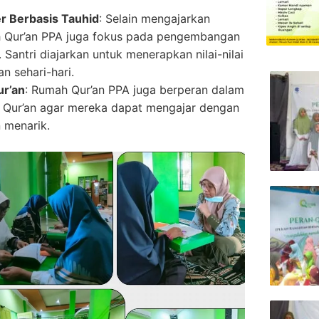
 Berbasis Tauhid
: Selain mengajarkan
ah Qur’an PPA juga fokus pada pengembangan
 Santri diajarkan untuk menerapkan nilai-nilai
n sehari-hari.
ur’an
: Rumah Qur’an PPA juga berperan dalam
l Qur’an agar mereka dapat mengajar dengan
 menarik.