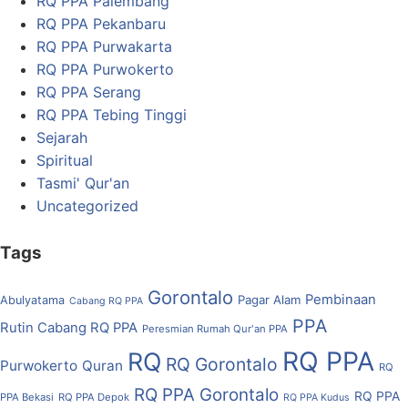
RQ PPA Palembang
RQ PPA Pekanbaru
RQ PPA Purwakarta
RQ PPA Purwokerto
RQ PPA Serang
RQ PPA Tebing Tinggi
Sejarah
Spiritual
Tasmi' Qur'an
Uncategorized
Tags
Gorontalo
Pembinaan
Pagar Alam
Abulyatama
Cabang RQ PPA
PPA
Rutin Cabang RQ PPA
Peresmian Rumah Qur'an PPA
RQ PPA
RQ
RQ Gorontalo
Purwokerto
Quran
RQ
RQ PPA Gorontalo
RQ PPA
PPA Bekasi
RQ PPA Depok
RQ PPA Kudus