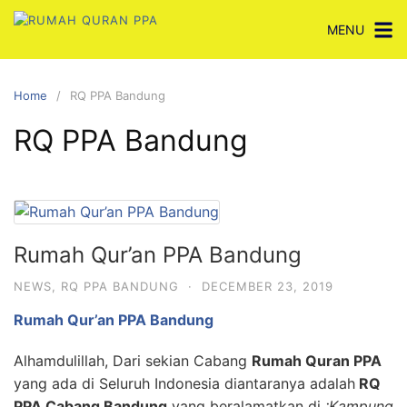
Skip
MENU
to
content
Home
RQ PPA Bandung
RQ PPA Bandung
Rumah Qur’an PPA Bandung
NEWS
,
RQ PPA BANDUNG
·
DECEMBER 23, 2019
Rumah Qur’an PPA Bandung
Alhamdulillah, Dari sekian Cabang
Rumah Quran PPA
yang ada di Seluruh Indonesia diantaranya adalah
RQ
PPA Cabang Bandung
yang beralamatkan di
:Kampung