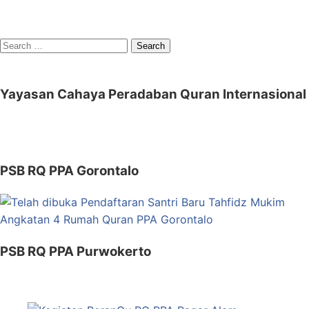
Search
for:
Yayasan Cahaya Peradaban Quran Internasional
PSB RQ PPA Gorontalo
PSB RQ PPA Purwokerto