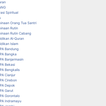
uran
ANG
asi Spiritual
s
inaan Orang Tua Santri
inaan Rutin
inaan Rutin Cabang
idikan Al-Quran
idikan Islam
PA Bandung
PA Bangka
PA Banjarmasin
PA Bekasi
PA Bengkalis
PA Cianjur
PA Cirebon
PA Depok
PA Garut
PA Gorontalo
PA Indramayu