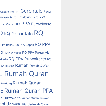
Gorontalo
Pagar
Cabang RQ PPA
inaan Rutin Cabang RQ PPA
PPA
Purwokerto
mah Qur'an PPA
RQ
Q
RQ Gorontalo
RQ PPA
 PPA Bekasi
RQ PPA Depok
lo
RQ PPA Pagar Alam
RQ PPA Kudus
RQ PPA Purwokerto
RQ
akarta
Rumah
Rumah Qur'an
RQ Tarakan
Rumah Quran
alo
Rumah Quran
 Bandung
Rumah Quran PPA
lo
n Purwokerto
Rumah Quran Tarakan
ahfidz
Santri RQ
Sedekah Quran