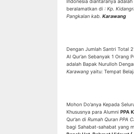
Indonesia diantaranya adalah
beralamatkan di
: Kp. Kidang
Pangkalan kab.
Karawang
Dengan Jumlah Santri Total 2
Al Qur’an Sebanyak 1 Orang 
adalah Bapak Nurulloh Dengan 
Karawang
yaitu: Tempat Belaj
Mohon Do’anya Kepada Selu
Khususnya para Alumni
PPA 
Qur’an di
Rumah Quran PPA C
bagi Sahabat-sahabat yang m