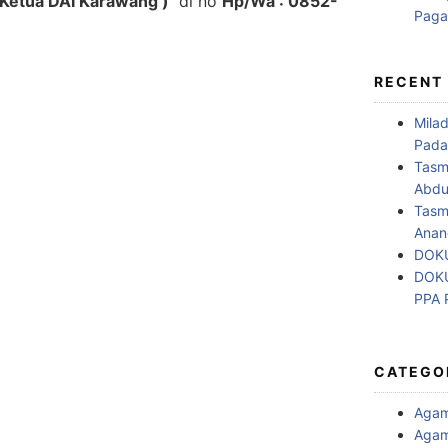
 Ketua DAI Karawang )
di no
Hp/Wa : 0852-
RECENT
Mila
Pada
Tasm
Abdul
Tasm
Anan
DOKU
DOKU
PPA
CATEGO
Aga
Agam