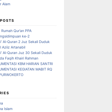
 POSTS
d Rumah Qur’an PPA
ngsidimpuan ke-2
i’ Al-Quran 2 Juz Sekali Duduk
 Aziiz Artanabil
i’ Al-Quran Juz 30 Sekali Duduk
da Faqih Khairi Rahman
MENTASI KBM HARIAN SANTRI
MENTASI KEGIATAN MABIT RQ
 PURWOKERTO
RIES
ma
a Islam