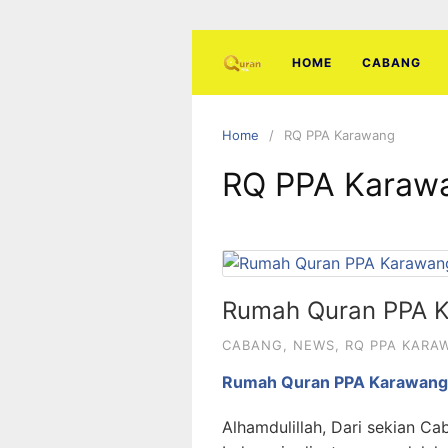
Skip
to
content
HOME
CABANG
Home
RQ PPA Karawang
RQ PPA Karaw
Rumah Quran PPA 
CABANG
,
NEWS
,
RQ PPA KARA
Rumah Quran PPA Karawang
Alhamdulillah, Dari sekian C