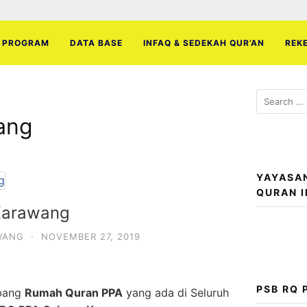
PROGRAM
DATA BASE
INFAQ & SEDEKAH QUR’AN
REK
Search
for:
ang
YAYASA
QURAN 
Karawang
WANG
·
NOVEMBER 27, 2019
PSB RQ
abang
Rumah Quran PPA
yang ada di Seluruh