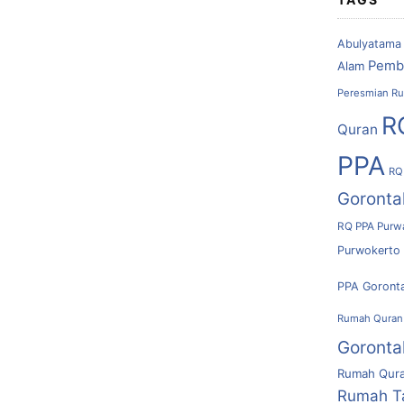
Abulyatama
Pemb
Alam
Peresmian Ru
R
Quran
PPA
RQ
Goronta
RQ PPA Purw
Purwokerto
PPA Goront
Rumah Quran
Goronta
Rumah Qura
Rumah T