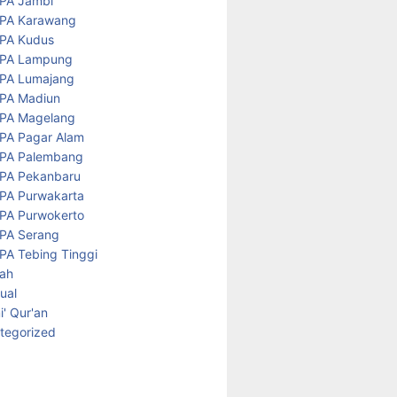
PA Jambi
PA Karawang
PA Kudus
PA Lampung
PA Lumajang
PA Madiun
PA Magelang
PA Pagar Alam
PA Palembang
PA Pekanbaru
PA Purwakarta
PA Purwokerto
PA Serang
PA Tebing Tinggi
rah
tual
' Qur'an
tegorized