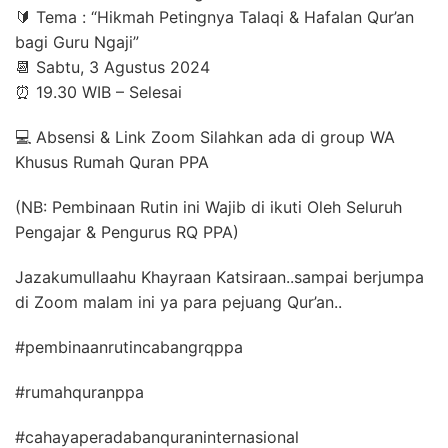
🔰 Tema : “Hikmah Petingnya Talaqi & Hafalan Qur’an
bagi Guru Ngaji”
📆 Sabtu, 3 Agustus 2024
⏰ 19.30 WIB – Selesai
💻 Absensi & Link Zoom Silahkan ada di group WA
Khusus Rumah Quran PPA
(NB: Pembinaan Rutin ini Wajib di ikuti Oleh Seluruh
Pengajar & Pengurus RQ PPA)
Jazakumullaahu Khayraan Katsiraan..sampai berjumpa
di Zoom malam ini ya para pejuang Qur’an..
#pembinaanrutincabangrqppa
#rumahquranppa
#cahayaperadabanquraninternasional