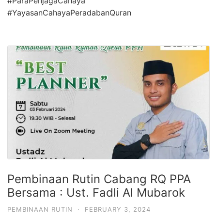
#ParaPenjagaCahaya
#YayasanCahayaPeradabanQuran
Pembinaan Rutin Cabang RQ PPA
Bersama : Ust. Fadli Al Mubarok
PEMBINAAN RUTIN
·
FEBRUARY 3, 2024