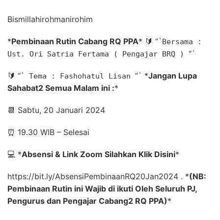
Bismillahirohmanirohim
*
Pembinaan Rutin Cabang RQ PPA
*
🔰
“`
Bersama :
“`
Ust. Ori Satria Fertama ( Pengajar BRQ )
🔰
“`
“`
*
Jangan Lupa
Tema : Fashohatul Lisan
Sahabat2 Semua Malam ini :
*
📆
Sabtu, 20 Januari 2024
⏰
19.30 WIB – Selesai
💻
*
Absensi & Link Zoom Silahkan Klik Disini
*
https://bit.ly/AbsensiPembinaanRQ20Jan2024 .
*
(NB:
Pembinaan Rutin ini Wajib di ikuti Oleh Seluruh PJ,
Pengurus dan Pengajar Cabang2 RQ PPA)
*