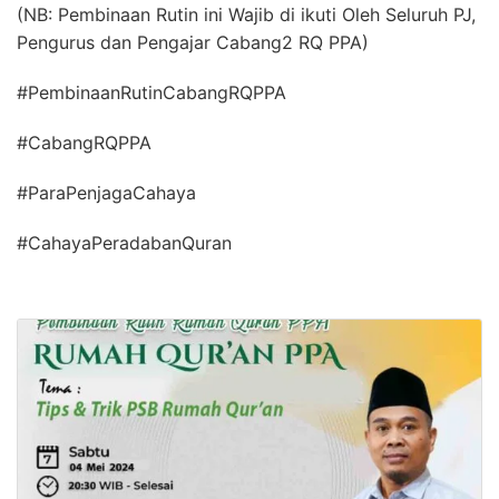
(NB: Pembinaan Rutin ini Wajib di ikuti Oleh Seluruh PJ,
Pengurus dan Pengajar Cabang2 RQ PPA)
#PembinaanRutinCabangRQPPA
#CabangRQPPA
#ParaPenjagaCahaya
#CahayaPeradabanQuran