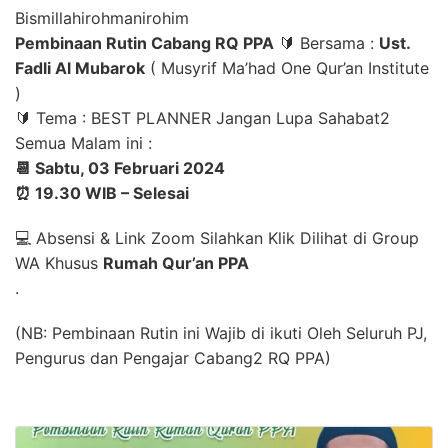
Bismillahirohmanirohim
Pembinaan Rutin Cabang RQ PPA
🔰 Bersama :
Ust.
Fadli Al Mubarok
( Musyrif Ma’had One Qur’an Institute
)
🔰 Tema : BEST PLANNER Jangan Lupa Sahabat2
Semua Malam ini :
📆 Sabtu, 03 Februari 2024
⏰ 19.30 WIB – Selesai
💻 Absensi & Link Zoom Silahkan Klik Dilihat di Group
WA Khusus
Rumah Qur’an PPA
.
(NB: Pembinaan Rutin ini Wajib di ikuti Oleh Seluruh PJ,
Pengurus dan Pengajar Cabang2 RQ PPA)