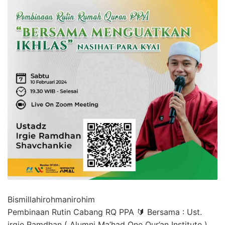
Bismillahirohmanirohim
Pembinaan Rutin Cabang RQ PPA 🔰 Bersama : Ust.
irgie Ramdhan ( Alumni Ma’had One Qur’an Institute )