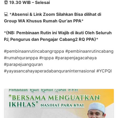
⏰
19.30 WIB – Selesai
💻
*
Absensi & Link Zoom Silahkan Bisa dilihat di
Group WA Khusus Rumah Qur’an PPA
*
*
(NB: Pembinaan Rutin ini Wajib di ikuti Oleh Seluruh
PJ, Pengurus dan Pengajar Cabang2 RQ PPA)
*
#pembinaanrutincabangrqppa #pembinaanrutincabang
#rumahquranppa #rqppa #parapenjagacahaya
#parapejuangquran
#yayasancahayaperadabanquraninternasional #YCPQI