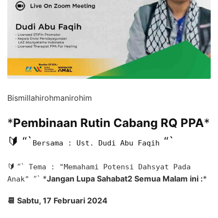
Bismillahirohmanirohim
*
Pembinaan Rutin Cabang RQ PPA
*
🔰
“`
“`
Bersama : Ust. Dudi Abu Faqih
🔰
“`
Tema : "Memahami Potensi Dahsyat Pada
“`
*
Jangan Lupa Sahabat2 Semua Malam ini :
*
Anak"
📆
Sabtu, 17 Februari 2024