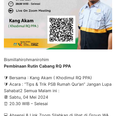
Bismillahirohmanirohim
Pembinaan Rutin Cabang RQ PPA
🔰 Bersama : Kang Akam ( Khodimul RQ PPA)
🔰 Acara : “Tips & Trik PSB Rumah Qur’an” Jangan Lupa
Sahabat2 Semua Malam ini :
📆 Sabtu, 04 Mei 2024
⏰ 20.30 WIB – Selesai
💻 Absensi & Link Zoom Silahkan di lihat di Group WA