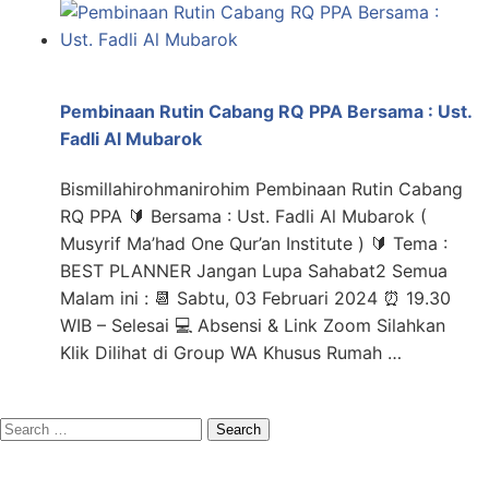
Pembinaan Rutin Cabang RQ PPA Bersama : Ust.
Fadli Al Mubarok
Bismillahirohmanirohim Pembinaan Rutin Cabang
RQ PPA 🔰 Bersama : Ust. Fadli Al Mubarok (
Musyrif Ma’had One Qur’an Institute ) 🔰 Tema :
BEST PLANNER Jangan Lupa Sahabat2 Semua
Malam ini : 📆 Sabtu, 03 Februari 2024 ⏰ 19.30
WIB – Selesai 💻 Absensi & Link Zoom Silahkan
Klik Dilihat di Group WA Khusus Rumah …
Search
for: