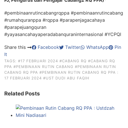
#pembinaanrutincabangrqppa #pembinaanrutincabang
#rumahquranppa #rqppa #parapenjagacahaya
#parapejuangquran
#yayasancahayaperadabanquraninternasional #YCPQI
Share this
Facebook
Twitter
WhatsApp
Pin
It
TAGS:
#17 FEBRUARI 2024
#CABANG RQ
#CABANG RQ
PPA
#PEMBINAAN RUTIN CABANG
#PEMBINAAN RUTIN
CABANG RQ PPA
#PEMBINAAN RUTIN CABANG RQ PPA :
17 FEBRUARI 2024
#UST DUDI ABU FAQIH
Related Posts