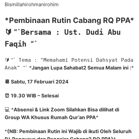
Bismillahirohmanirohim
*
Pembinaan Rutin Cabang RQ PPA
*
🔰
“`
Bersama : Ust. Dudi Abu
“`
Faqih
🔰
“`
Tema : "Memahami Potensi Dahsyat Pada
“`
*
Jangan Lupa Sahabat2 Semua Malam ini :
*
Anak"
📆
Sabtu, 17 Februari 2024
⏰
19.30 WIB – Selesai
💻
*
Absensi & Link Zoom Silahkan Bisa dilihat di
Group WA Khusus Rumah Qur’an PPA
*
*
(NB: Pembinaan Rutin ini Wajib di ikuti Oleh Seluruh
PJ, Pengurus dan Pengajar Cabang2 RQ PPA)
*