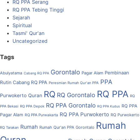
RQ PPA Serang
RQ PPA Tebing Tinggi
Sejarah
Spiritual
Tasmi' Qur'an
Uncategorized
Tags
Gorontalo
Pembinaan
Pagar Alam
Abulyatama
Cabang RQ PPA
PPA
Rutin Cabang RQ PPA
Peresmian Rumah Qur'an PPA
RQ PPA
RQ
RQ Gorontalo
Purwokerto
Quran
RQ
RQ PPA Gorontalo
RQ PPA
PPA Bekasi
RQ PPA Depok
RQ PPA Kudus
RQ PPA Purwokerto
Pagar Alam
RQ Purwokerto
RQ PPA Purwakarta
Rumah
Rumah
Rumah Qur'an PPA Gorontalo
RQ Tarakan
Quran