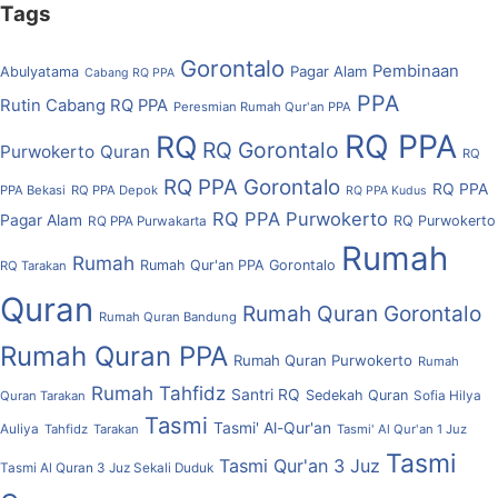
Tags
Gorontalo
Pembinaan
Pagar Alam
Abulyatama
Cabang RQ PPA
PPA
Rutin Cabang RQ PPA
Peresmian Rumah Qur'an PPA
RQ PPA
RQ
RQ Gorontalo
Purwokerto
Quran
RQ
RQ PPA Gorontalo
RQ PPA
PPA Bekasi
RQ PPA Depok
RQ PPA Kudus
RQ PPA Purwokerto
Pagar Alam
RQ Purwokerto
RQ PPA Purwakarta
Rumah
Rumah
Rumah Qur'an PPA Gorontalo
RQ Tarakan
Quran
Rumah Quran Gorontalo
Rumah Quran Bandung
Rumah Quran PPA
Rumah Quran Purwokerto
Rumah
Rumah Tahfidz
Santri RQ
Sedekah Quran
Quran Tarakan
Sofia Hilya
Tasmi
Tasmi' Al-Qur'an
Auliya
Tahfidz
Tarakan
Tasmi' Al Qur'an 1 Juz
Tasmi
Tasmi Qur'an 3 Juz
Tasmi Al Quran 3 Juz Sekali Duduk