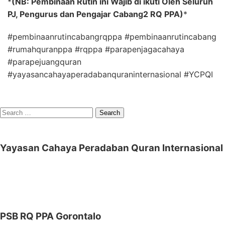
*
(NB: Pembinaan Rutin ini Wajib di ikuti Oleh Seluruh
PJ, Pengurus dan Pengajar Cabang2 RQ PPA)
*
#pembinaanrutincabangrqppa #pembinaanrutincabang
#rumahquranppa #rqppa #parapenjagacahaya
#parapejuangquran
#yayasancahayaperadabanquraninternasional #YCPQI
Search
for:
Yayasan Cahaya Peradaban Quran Internasional
PSB RQ PPA Gorontalo