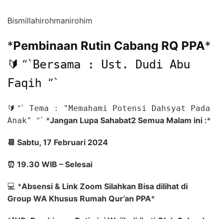
Bismillahirohmanirohim
*
Pembinaan Rutin Cabang RQ PPA
*
🔰
“`
Bersama : Ust. Dudi Abu
“`
Faqih
🔰
“`
Tema : "Memahami Potensi Dahsyat Pada
“`
*
Jangan Lupa Sahabat2 Semua Malam ini :
*
Anak"
📆
Sabtu, 17 Februari 2024
⏰
19.30 WIB – Selesai
💻
*
Absensi & Link Zoom Silahkan Bisa dilihat di
Group WA Khusus Rumah Qur’an PPA
*