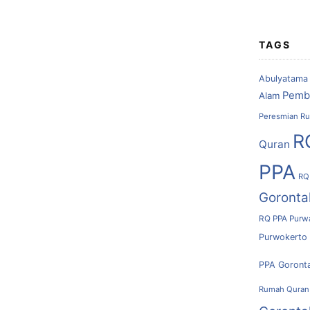
TAGS
Abulyatama
Pemb
Alam
Peresmian Ru
R
Quran
PPA
RQ
Goronta
RQ PPA Purw
Purwokerto
PPA Goront
Rumah Quran