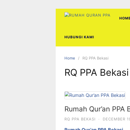
Skip
to
content
HOM
HUBUNGI KAMI
Home
RQ PPA Bekasi
RQ PPA Bekasi
Rumah Qur’an PPA 
RQ PPA BEKASI
·
DECEMBER 19
Rumah Qur’an PPA Bekasi