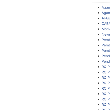
Aga
Agam
Al-Q
CAB
Motiv
New
Pemb
Pemb
Pemb
Pend
Pend
RQ P
RQ P
RQ P
RQ P
RQ P
RQ P
RQ P
RQ P
RQ P