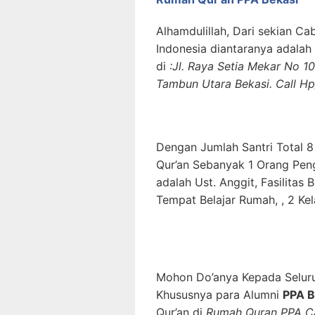
Alhamdulillah, Dari sekian C
Indonesia diantaranya adalah
di
:Jl. Raya Setia Mekar No 1
Tambun Utara Bekasi. Call H
Dengan Jumlah Santri Total 8
Qur’an Sebanyak 1 Orang Pe
adalah Ust. Anggit, Fasilitas B
Tempat Belajar Rumah, , 2 Kela
Mohon Do’anya Kepada Selu
Khususnya para Alumni
PPA B
Qur’an di
Rumah Quran PPA C