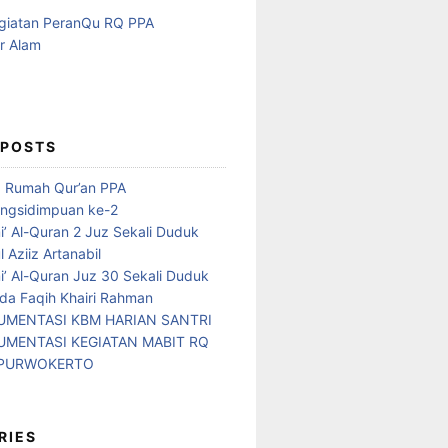
 POSTS
d Rumah Qur’an PPA
ngsidimpuan ke-2
i’ Al-Quran 2 Juz Sekali Duduk
 Aziiz Artanabil
i’ Al-Quran Juz 30 Sekali Duduk
da Faqih Khairi Rahman
MENTASI KBM HARIAN SANTRI
MENTASI KEGIATAN MABIT RQ
 PURWOKERTO
RIES