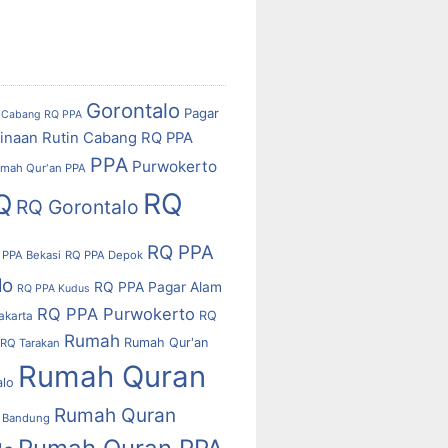
Gorontalo
Pagar
Cabang RQ PPA
inaan Rutin Cabang RQ PPA
PPA
Purwokerto
mah Qur'an PPA
RQ
Q
RQ Gorontalo
RQ PPA
 PPA Bekasi
RQ PPA Depok
lo
RQ PPA Pagar Alam
RQ PPA Kudus
RQ PPA Purwokerto
RQ
akarta
Rumah
Rumah Qur'an
RQ Tarakan
Rumah Quran
alo
Rumah Quran
 Bandung