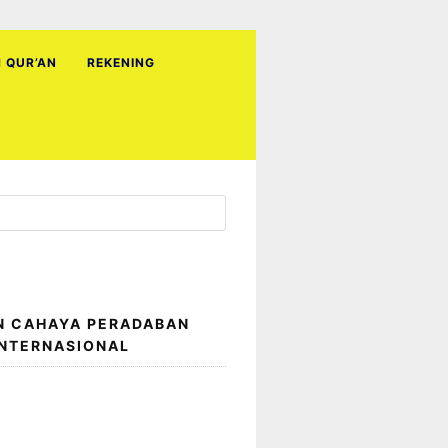
H QUR’AN
REKENING
N CAHAYA PERADABAN
INTERNASIONAL