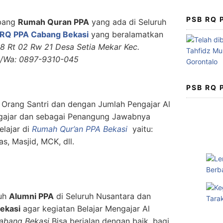
PSB RQ
abang
Rumah Quran PPA
yang ada di Seluruh
RQ PPA Cabang Bekasi
yang beralamatkan
08 Rt 02 Rw 21 Desa Setia Mekar Kec.
p/Wa: 0897-9310-045
PSB RQ
 Orang Santri dan dengan Jumlah Pengajar Al
ngajar dan sebagai Penangung Jawabnya
elajar di
Rumah Qur’an PPA Bekasi
yaitu:
s, Masjid, MCK, dll.
ruh
Alumni PPA
di Seluruh Nusantara dan
ekasi
agar kegiatan Belajar Mengajar Al
abang Bekasi
Bisa berjalan dengan baik, bagi