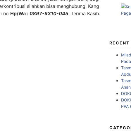
rkontribusi silahkan bisa menghubungi Kang
i no
Hp/Wa :
0897-9310-045
. Terima Kasih.
RECENT
Mila
Pada
Tasm
Abdul
Tasm
Anan
DOKU
DOKU
PPA
CATEGO