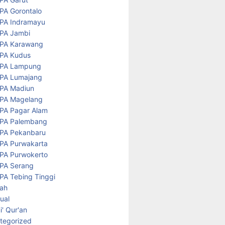
PA Gorontalo
PA Indramayu
PA Jambi
PA Karawang
PA Kudus
PA Lampung
PA Lumajang
PA Madiun
PA Magelang
PA Pagar Alam
PA Palembang
PA Pekanbaru
PA Purwakarta
PA Purwokerto
PA Serang
PA Tebing Tinggi
rah
tual
' Qur'an
tegorized