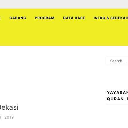
E
CABANG
PROGRAM
DATA BASE
INFAQ & SEDEKA
Search
for:
YAYASA
QURAN 
Bekasi
, 2019