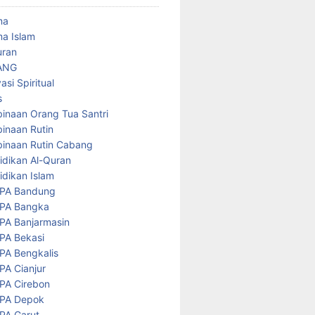
ma
a Islam
uran
ANG
asi Spiritual
s
inaan Orang Tua Santri
inaan Rutin
inaan Rutin Cabang
idikan Al-Quran
idikan Islam
PA Bandung
PA Bangka
PA Banjarmasin
PA Bekasi
PA Bengkalis
PA Cianjur
PA Cirebon
PA Depok
PA Garut