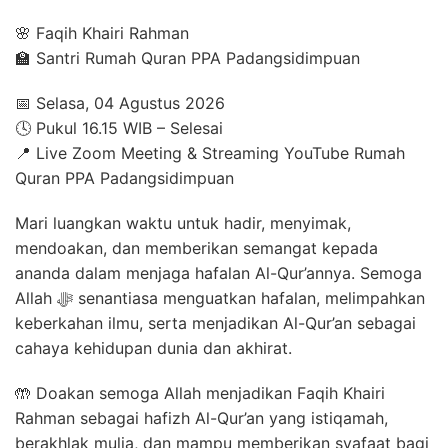
🌸 Faqih Khairi Rahman
🏫 Santri Rumah Quran PPA Padangsidimpuan
📅 Selasa, 04 Agustus 2026
🕓 Pukul 16.15 WIB – Selesai
📍 Live Zoom Meeting & Streaming YouTube Rumah
Quran PPA Padangsidimpuan
Mari luangkan waktu untuk hadir, menyimak,
mendoakan, dan memberikan semangat kepada
ananda dalam menjaga hafalan Al-Qur’annya. Semoga
Allah ﷻ senantiasa menguatkan hafalan, melimpahkan
keberkahan ilmu, serta menjadikan Al-Qur’an sebagai
cahaya kehidupan dunia dan akhirat.
🤲 Doakan semoga Allah menjadikan Faqih Khairi
Rahman sebagai hafizh Al-Qur’an yang istiqamah,
berakhlak mulia, dan mampu memberikan syafaat bagi