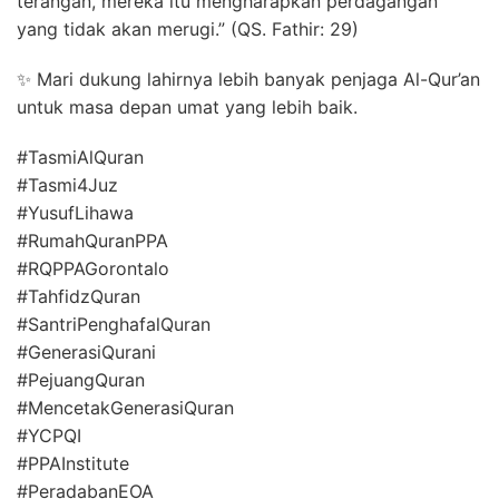
terangan, mereka itu mengharapkan perdagangan
yang tidak akan merugi.” (QS. Fathir: 29)
✨ Mari dukung lahirnya lebih banyak penjaga Al-Qur’an
untuk masa depan umat yang lebih baik.
#TasmiAlQuran
#Tasmi4Juz
#YusufLihawa
#RumahQuranPPA
#RQPPAGorontalo
#TahfidzQuran
#SantriPenghafalQuran
#GenerasiQurani
#PejuangQuran
#MencetakGenerasiQuran
#YCPQI
#PPAInstitute
#PeradabanEOA