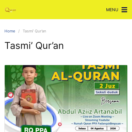
Skip
MENU
to
content
Home
Tasmi’ Qur’an
Tasmi’ Qur’an