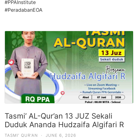
#PPAInstitute
#PeradabanEOA
Tasmi’ AL-Qur’an 13 JUZ Sekali
Duduk Ananda Hudzaifa Algifari R
TASMI' QUR'AN
·
JUNE 6, 2026