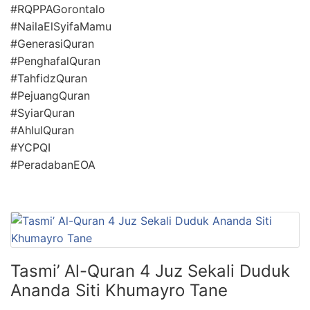
#RQPPAGorontalo
#NailaElSyifaMamu
#GenerasiQuran
#PenghafalQuran
#TahfidzQuran
#PejuangQuran
#SyiarQuran
#AhlulQuran
#YCPQI
#PeradabanEOA
Tasmi’ Al-Quran 4 Juz Sekali Duduk
Ananda Siti Khumayro Tane