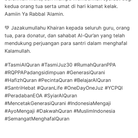
kedua orang tua serta umat di hari kiamat kelak.
Aamiin Ya Rabbal ‘Alamin.
💚 Jazakumullahu Khairan kepada seluruh guru, orang
tua, para donatur, dan sahabat Al-Qur’an yang telah
mendukung perjuangan para santri dalam menghafal
Kalamullah.
#TasmiAlQuran #TasmiJuz30 #RumahQuranPPA
#RQPPAPadangsidimpuan #GenerasiQurani
#HafizhQuran #PecintaQuran #BelajarAlQuran
#SantriHebat #QuranLife #OneDayOneJuz #YCPQI
#PeradabanEOA #SyiarAlQuran
#MencetakGenerasiQurani #IndonesiaMengaji
#AyoMengaji #DakwahQuran #MuslimIndonesia
#SemangatMenghafalQuran