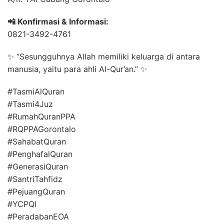
📲 Konfirmasi & Informasi:
0821-3492-4761
✨ “Sesungguhnya Allah memiliki keluarga di antara
manusia, yaitu para ahli Al-Qur’an.” ✨
#TasmiAlQuran
#Tasmi4Juz
#RumahQuranPPA
#RQPPAGorontalo
#SahabatQuran
#PenghafalQuran
#GenerasiQuran
#SantriTahfidz
#PejuangQuran
#YCPQI
#PeradabanEOA