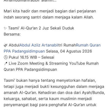
Alhamdulillahirabbil ‘alamin…
Mari kita hadir dan menjadi bagian dari perjalanan
indah seorang santri dalam menjaga kalam Allah.
✨ Tasmi’ Al-Qur’an 2 Juz Sekali Duduk
Bersama:
🌿 Abdul
Abdul Aziiz Artanabil
tri Rumah
Rumah Quran
PPA Padangsidimpuan
️ Selasa, 04 Agustus 2026
🕓 Pukul 16.15 WIB – Selesai
📍 Live Zoom Meeting & Streaming YouTube Rumah
Quran PPA Padangsidimpuan
Tasmi’ bukan hanya tentang menyetorkan hafalan,
tetapi juga menjadi bukti kesungguhan dalam menjaga
amanah Al-Qur’an. Kehadiran dan doa dari Ayah/Bunda,
keluarga, sahabat, serta kaum muslimin menjadi
penyemangat bagi para penghafal Al-Qur’an untuk