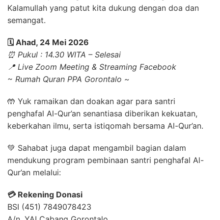
Kalamullah yang patut kita dukung dengan doa dan
semangat.
🗓️ Ahad, 24 Mei 2026
⏰ Pukul : 14.30 WITA – Selesai
📍 Live Zoom Meeting & Streaming Facebook
~ Rumah Quran PPA Gorontalo ~
🤲 Yuk ramaikan dan doakan agar para santri
penghafal Al-Qur’an senantiasa diberikan kekuatan,
keberkahan ilmu, serta istiqomah bersama Al-Qur’an.
💚 Sahabat juga dapat mengambil bagian dalam
mendukung program pembinaan santri penghafal Al-
Qur’an melalui:
💳 Rekening Donasi
BSI (451) 7849078423
A/n. YAI Cabang Gorontalo