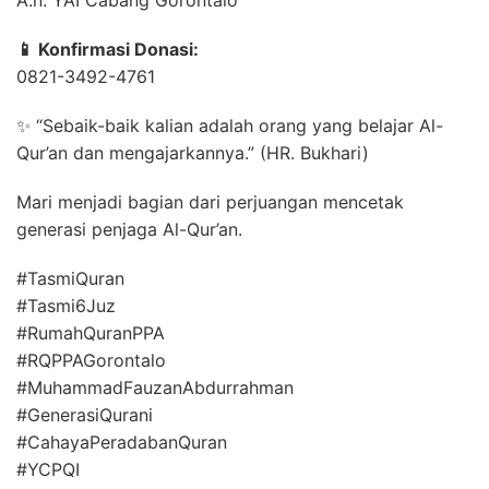
A.n. YAI Cabang Gorontalo
📱 Konfirmasi Donasi:
0821-3492-4761
✨ “Sebaik-baik kalian adalah orang yang belajar Al-
Qur’an dan mengajarkannya.” (HR. Bukhari)
Mari menjadi bagian dari perjuangan mencetak
generasi penjaga Al-Qur’an.
#TasmiQuran
#Tasmi6Juz
#RumahQuranPPA
#RQPPAGorontalo
#MuhammadFauzanAbdurrahman
#GenerasiQurani
#CahayaPeradabanQuran
#YCPQI