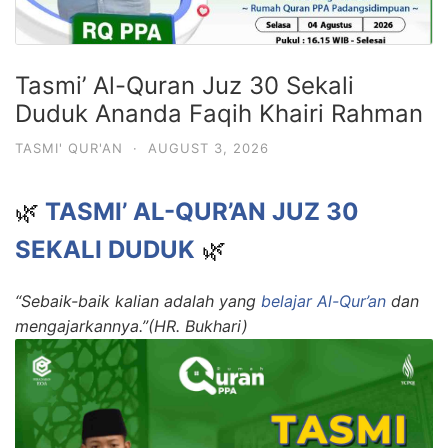
Tasmi’ Al-Quran Juz 30 Sekali
Duduk Ananda Faqih Khairi Rahman
TASMI' QUR'AN
·
AUGUST 3, 2026
🌿
TASMI’ AL-QUR’AN JUZ 30
SEKALI DUDUK
🌿
“Sebaik-baik kalian adalah yang
belajar Al-Qur’an
dan
mengajarkannya.”
(HR. Bukhari)