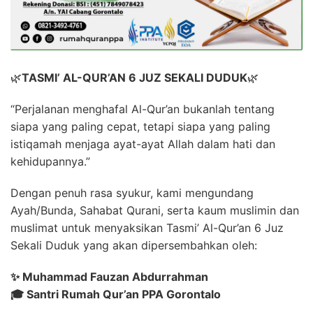
🌿
TASMI’ AL-QUR’AN 6 JUZ SEKALI DUDUK
🌿
“Perjalanan menghafal Al-Qur’an bukanlah tentang
siapa yang paling cepat, tetapi siapa yang paling
istiqamah menjaga ayat-ayat Allah dalam hati dan
kehidupannya.”
Dengan penuh rasa syukur, kami mengundang
Ayah/Bunda, Sahabat Qurani, serta kaum muslimin dan
muslimat untuk menyaksikan Tasmi’ Al-Qur’an 6 Juz
Sekali Duduk yang akan dipersembahkan oleh:
✨ Muhammad Fauzan Abdurrahman
🎓 Santri Rumah Qur’an PPA Gorontalo