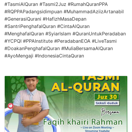
#TasmiAlQuran #Tasmi2Juz #RumahQuranPPA
#RQPPAPadangsidimpuan #MuhammadAziizArtanabil
#GenerasiQurani #HafizhMasaDepan
#SantriPenghafalQuran #CintaAlQuran
#MenghafalQuran #SyiarIslam #QuranUntukPeradaban
#YCPQI #PPAInstitute #PeradabanEOA #LiveTasmi
#DoakanPenghafalQuran #MuliaBersamaAlQuran
#AyoMengaji #IndonesiaCintaQuran