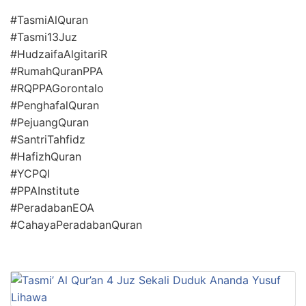
#TasmiAlQuran
#Tasmi13Juz
#HudzaifaAlgitariR
#RumahQuranPPA
#RQPPAGorontalo
#PenghafalQuran
#PejuangQuran
#SantriTahfidz
#HafizhQuran
#YCPQI
#PPAInstitute
#PeradabanEOA
#CahayaPeradabanQuran