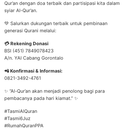
Qur’an dengan doa terbaik dan partisipasi kita dalam
syiar Al-Qur’an.
💚 Salurkan dukungan terbaik untuk pembinaan
generasi Qurani melalui:
💳 Rekening Donasi
BSI (451) 7849078423
A/n. YAI Cabang Gorontalo
📲 Konfirmasi & Informasi:
0821-3492-4761
✨ “Al-Qur’an akan menjadi penolong bagi para
pembacanya pada hari kiamat.” ✨
#TasmiAlQuran
#Tasmi6Juz
#RumahQuranPPA