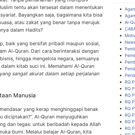
Muslim tentu akan tersesat dalam menentukan
Aga
syariat. Bayangkan saja, bagaimana kita bisa
Agam
 puasa, atau zakat yang benar tanpa merujuk
Al-Q
CAB
nnya dalam Hadits?
Motiv
New
p, baik yang bersifat pribadi maupun sosial,
Pemb
m Al-Quran. Dari cara berinteraksi dengan
Pemb
rbisnis, hingga mengelola negara, semuanya
Pemb
dalam kitab suci ini.
Memahami Al-Quran
Pend
ang sangat akurat dalam setiap perjalanan
Pend
RQ P
RQ P
taan Manusia
RQ P
RQ P
RQ P
g mendasar yang kerap menghinggapi benak
RQ P
ku diciptakan?”. Al-Quran menyuguhkan
RQ P
ng dan tegas: untuk beribadah kepada Allah
RQ P
uka bumi. Melalui belajar Al-Quran, kita
RQ P