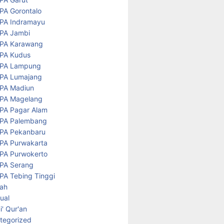
PA Gorontalo
PA Indramayu
PA Jambi
PA Karawang
PA Kudus
PA Lampung
PA Lumajang
PA Madiun
PA Magelang
PA Pagar Alam
PA Palembang
PA Pekanbaru
PA Purwakarta
PA Purwokerto
PA Serang
PA Tebing Tinggi
rah
tual
' Qur'an
tegorized