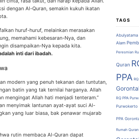
 cinta, rasa takut, dan harap kepada Allah.
aksi dengan Al-Quran, semakin kukuh ikatan
pta.
TAGS
falkan huruf-huruf, melainkan merasakan
Abulyatama
ung, memahami kebesaran-Nya, dan
Pemb
Alam
ngin disampaikan-Nya kepada kita.
Peresmian Ru
adalah inti dari ibadah.
R
Quran
iwa
PPA
RQ
pan modern yang penuh tekanan dan tuntutan,
Goronta
an batin yang tak ternilai harganya. Allah
 mengingat Allah hati menjadi tenteram.”
RQ PPA Purw
an menyimak lantunan ayat-ayat suci Al-
Purwokerto
gkan yang luar biasa, bak penawar mujarab
PPA Goront
Rumah Quran
ahwa rutin membaca Al-Quran dapat