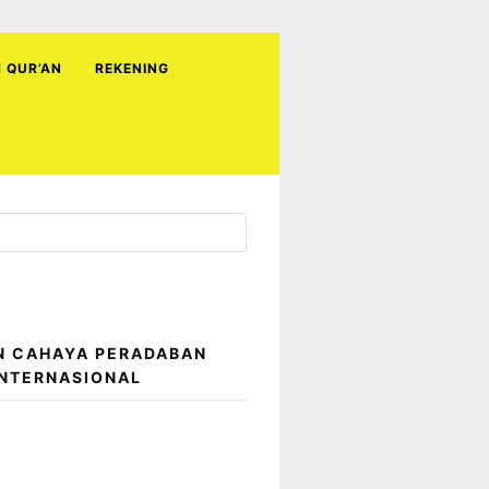
H QUR’AN
REKENING
N CAHAYA PERADABAN
INTERNASIONAL