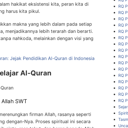
m hakikat eksistensi kita, peran kita di
RQ P
g harus kita pikul.
RQ P
RQ P
kkan makna yang lebih dalam pada setiap
RQ P
a, menjadikannya lebih terarah dan berarti.
RQ P
RQ P
 tanpa nahkoda, melainkan dengan visi yang
RQ P
RQ P
RQ P
an: Jejak Pendidikan Al-Quran di Indonesia
RQ P
RQ P
Belajar Al-Quran
RQ P
RQ P
RQ P
RQ P
RQ P
 Allah SWT
Seja
Spiri
erenungkan firman Allah, rasanya seperti
Tasmi
g dengan-Nya. Proses spiritual ini secara
Unca