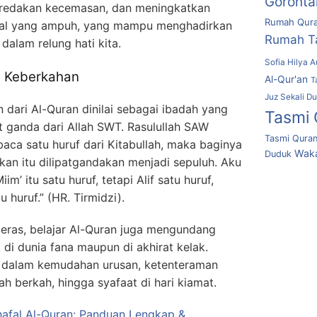
Goronta
eredakan kecemasan, dan meningkatkan
Rumah Qura
ritual yang ampuh, yang mampu menghadirkan
Rumah T
alam relung hati kita.
Sofia Hilya A
 Keberkahan
Al-Qur'an
T
Juz Sekali D
n dari Al-Quran dinilai sebagai ibadah yang
Tasmi 
 ganda dari Allah SWT. Rasulullah SAW
Tasmi Quran
ca satu huruf dari Kitabullah, maka baginya
Waka
Duduk
kan itu dilipatgandakan menjadi sepuluh. Aku
m’ itu satu huruf, tetapi Alif satu huruf,
 huruf.” (HR. Tirmidzi).
deras, belajar Al-Quran juga mengundang
di dunia fana maupun di akhirat kelak.
a dalam kemudahan urusan, ketenteraman
ah berkah, hingga syafaat di hari kiamat.
fal Al-Quran: Panduan Lengkap &