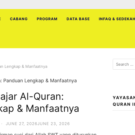
E
CABANG
PROGRAM
DATA BASE
INFAQ & SEDEKA
Search
uan Lengkap & Manfaatnya
for:
ajar Al-Quran:
YAYASA
QURAN 
kap & Manfaatnya
·
JUNE 27, 2026
JUNE 23, 2026
firman suci dari Allah SWT yang diturunkan