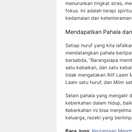
menurunkan tingkat stres, m
fokus. Ini adalah terapi spi
kedamaian dan ketenteraman d
Mendapatkan Pahala dan
Setiap huruf yang kita lafalka
mendatangkan pahala berlipat
bersabda, “Barangsiapa memba
satu kebaikan, dan satu kebai
tidak mengatakan ‘Alif Laam Mii
Laam satu huruf, dan Miim satu
Selain pahala yang mengalir 
keberkahan dalam hidup, baik 
Keberkahan ini bisa menjelm
keluarga, rezeki yang berlimp
Baca Juga:
Keutamaan Mengha