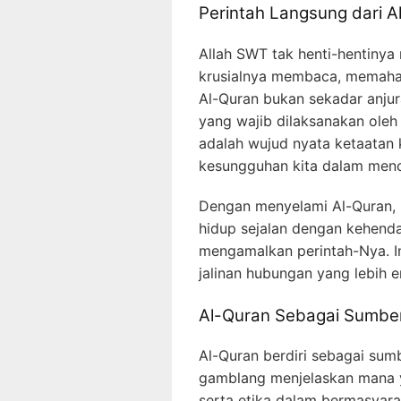
Perintah Langsung dari A
Allah SWT tak henti-hentiny
krusialnya membaca, memaham
Al-Quran bukan sekadar anjur
yang wajib dilaksanakan oleh
adalah wujud nyata ketaatan 
kesungguhan kita dalam menca
Dengan menyelami Al-Quran,
hidup sejalan dengan kehend
mengamalkan perintah-Nya. I
jalinan hubungan yang lebih 
Al-Quran Sebagai Sumb
Al-Quran berdiri sebagai su
gamblang menjelaskan mana y
serta etika dalam bermasya