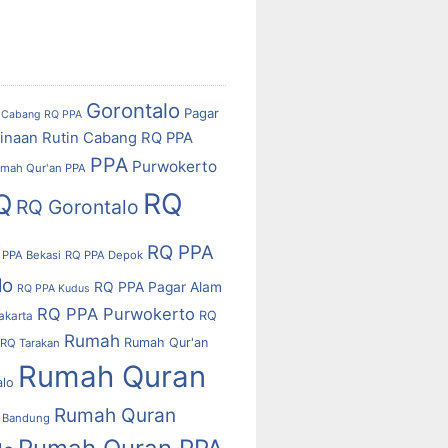
Gorontalo
Pagar
Cabang RQ PPA
inaan Rutin Cabang RQ PPA
PPA
Purwokerto
mah Qur'an PPA
RQ
Q
RQ Gorontalo
RQ PPA
 PPA Bekasi
RQ PPA Depok
lo
RQ PPA Pagar Alam
RQ PPA Kudus
RQ PPA Purwokerto
RQ
akarta
Rumah
Rumah Qur'an
RQ Tarakan
Rumah Quran
alo
Rumah Quran
 Bandung