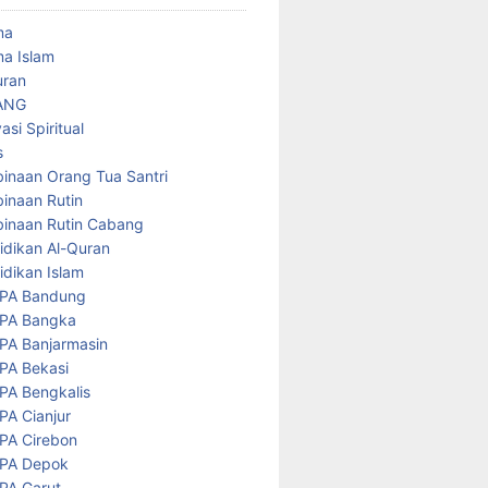
ma
a Islam
uran
ANG
asi Spiritual
s
inaan Orang Tua Santri
inaan Rutin
inaan Rutin Cabang
idikan Al-Quran
idikan Islam
PA Bandung
PA Bangka
PA Banjarmasin
PA Bekasi
PA Bengkalis
PA Cianjur
PA Cirebon
PA Depok
PA Garut