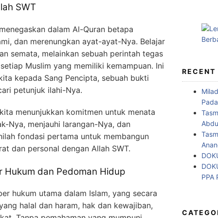
llah SWT
a menegaskan dalam Al-Quran betapa
i, dan merenungkan ayat-ayat-Nya. Belajar
an semata, melainkan sebuah perintah tegas
 setiap Muslim yang memiliki kemampuan. Ini
RECENT
kita kepada Sang Pencipta, sebuah bukti
ri petunjuk ilahi-Nya.
Mila
Pada
 kita menunjukkan komitmen untuk menata
Tasm
Abdul
ak-Nya, menjauhi larangan-Nya, dan
Tasm
nilah fondasi pertama untuk membangun
Anan
erat dan personal dengan Allah SWT.
DOKU
DOKU
er Hukum dan Pedoman Hidup
PPA
mber hukum utama dalam Islam, yang secara
ang halal dan haram, hak dan kewajiban,
CATEGO
rakat. Tanpa pemahaman yang mumpuni