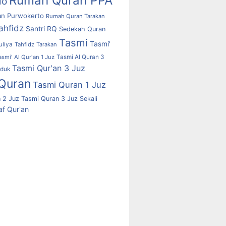
Rumah Quran PPA
lo
n Purwokerto
Rumah Quran Tarakan
ahfidz
Santri RQ
Sedekah Quran
Tasmi
Tasmi'
uliya
Tahfidz
Tarakan
asmi' Al Qur'an 1 Juz
Tasmi Al Quran 3
Tasmi Qur'an 3 Juz
uduk
Quran
Tasmi Quran 1 Juz
 2 Juz
Tasmi Quran 3 Juz Sekali
f Qur'an