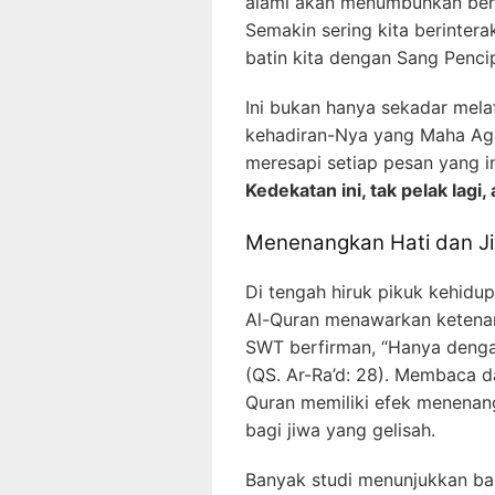
alami akan menumbuhkan benih
Semakin sering kita berinter
batin kita dengan Sang Penci
Ini bukan hanya sekadar mela
kehadiran-Nya yang Maha Ag
meresapi setiap pesan yang i
Kedekatan ini, tak pelak lagi, 
Menenangkan Hati dan J
Di tengah hiruk pikuk kehidu
Al-Quran menawarkan ketenang
SWT berfirman, “Hanya dengan
(QS. Ar-Ra’d: 28). Membaca d
Quran memiliki efek menenan
bagi jiwa yang gelisah.
Banyak studi menunjukkan b