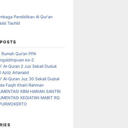
 POSTS
d Rumah Qur’an PPA
ngsidimpuan ke-2
i’ Al-Quran 2 Juz Sekali Duduk
 Aziiz Artanabil
i’ Al-Quran Juz 30 Sekali Duduk
da Faqih Khairi Rahman
MENTASI KBM HARIAN SANTRI
MENTASI KEGIATAN MABIT RQ
 PURWOKERTO
RIES