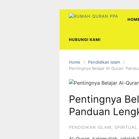
Skip
to
content
HOM
HUBUNGI KAMI
Home
Pendidikan Islam
Pentingnya Belajar Al-Quran: Pand
Pentingnya Bel
Panduan Leng
PENDIDIKAN ISLAM
,
SPIRITUAL
Al-Quran, kalamullah, adalah 