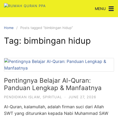
Skip
MENU
to
content
Home
Posts tagged “bimbingan hidup”
Tag:
bimbingan hidup
Pentingnya Belajar Al-Quran:
Panduan Lengkap & Manfaatnya
PENDIDIKAN ISLAM
,
SPIRITUAL
·
JUNE 27, 2026
Al-Quran, kalamullah, adalah firman suci dari Allah
SWT yang diturunkan kepada Nabi Muhammad SAW