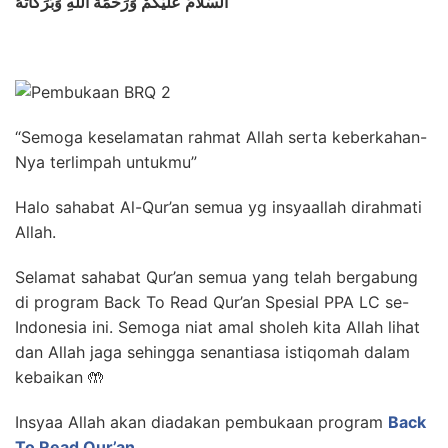
اَلسَّلاَمُ عَلَيْكُمْ وَرَحْمَةُ اللهِ وَبَرَكَاتُهُ
“Semoga keselamatan rahmat Allah serta keberkahan-
Nya terlimpah untukmu”
Halo sahabat Al-Qur’an semua yg insyaallah dirahmati
Allah.
Selamat sahabat Qur’an semua yang telah bergabung
di program Back To Read Qur’an Spesial PPA LC se-
Indonesia ini. Semoga niat amal sholeh kita Allah lihat
dan Allah jaga sehingga senantiasa istiqomah dalam
kebaikan 🤲
Insyaa Allah akan diadakan pembukaan program
Back
To Read Qur’an