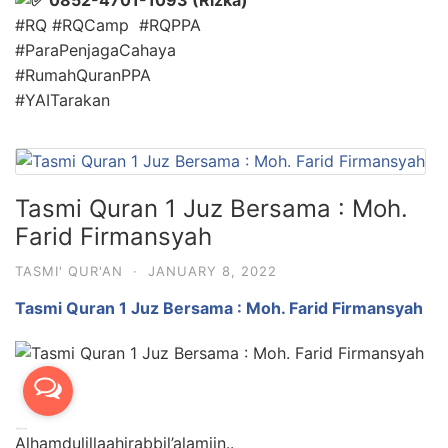
0852-4701-1093 (Rizka)
#RQ #RQCamp #RQPPA
#ParaPenjagaCahaya
#RumahQuranPPA
#YAITarakan
Tasmi Quran 1 Juz Bersama : Moh.
Farid Firmansyah
TASMI' QUR'AN
·
JANUARY 8, 2022
Tasmi Quran 1 Juz Bersama : Moh. Farid Firmansyah
Alhamdulillaahirabbil’alamiin..