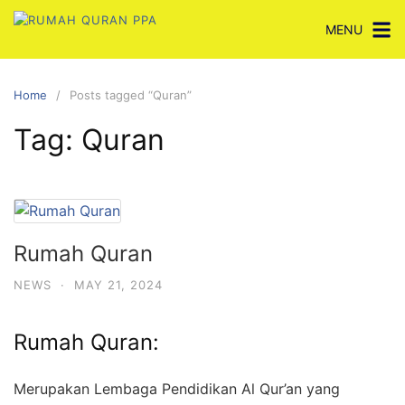
Skip
MENU
to
content
Home
Posts tagged “Quran”
Tag:
Quran
Rumah Quran
NEWS
·
MAY 21, 2024
Rumah Quran:
Merupakan Lembaga Pendidikan Al Qur’an yang