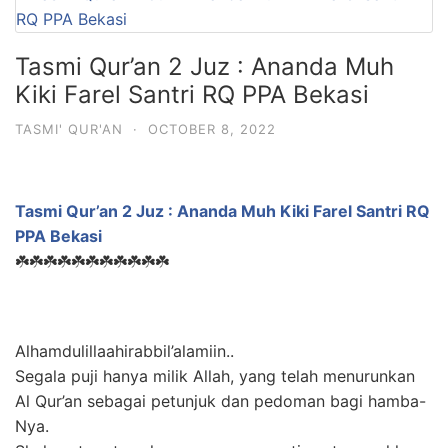
Tasmi Qur’an 2 Juz : Ananda Muh
Kiki Farel Santri RQ PPA Bekasi
TASMI' QUR'AN
·
OCTOBER 8, 2022
Tasmi Qur’an 2 Juz : Ananda Muh Kiki Farel Santri RQ
PPA Bekasi
☘️☘️☘️☘️☘️☘️☘️☘️☘️☘️☘️
Alhamdulillaahirabbil’alamiin..
Segala puji hanya milik Allah, yang telah menurunkan
Al Qur’an sebagai petunjuk dan pedoman bagi hamba-
Nya.