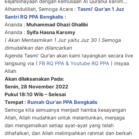
kejahilihayaan dengan kemuliaan Al Quranul kariim…
Alhamdulillah, Semoga Acara :
Tasmi’ Qur’an 1 Juz
Santri RQ PPA Bengkalis :
Ananda :
Muhammad Ghazi Ghalibi
Ananda :
Syifa Hasna Karomy
( Akan Mentasmikan 1 Juz yaitu Juz 30 ) Semoga
dimudahkan dan dilancarkan
Agenda Tasmi’ Qur’an akan kami tayangkan secara live
langsung via (
FB RQ PPA & Youtube RQ PPA
) insyaa
Allah
Akan dilaksanakan Pada:
Senin, 28 November 2022
Pukul 18:10 Wib – Selesai
Tempat :
Rumah Qur’an PPA Bengkalis
Semoga kita semuanya menjadi hamba kesayangan
Allah, Allah mudahkan untuk melantunkan, menjaga
dan mengamalkan setiap ayat-ayat yang telah
dihafalkan, dan Allah melimpahkan rahmat dan berkah