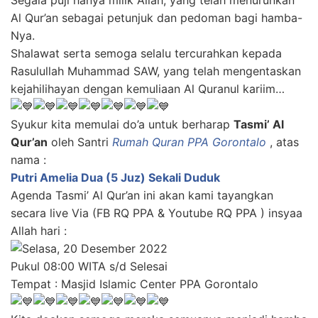
Segala puji hanya milik Allah, yang telah menurunkan
Al Qur’an sebagai petunjuk dan pedoman bagi hamba-
Nya.
Shalawat serta semoga selalu tercurahkan kepada
Rasulullah Muhammad SAW, yang telah mengentaskan
kejahilihayan dengan kemuliaan Al Quranul kariim…
Syukur kita memulai do’a untuk berharap
Tasmi’ Al
Qur’an
oleh Santri
Rumah Quran PPA Gorontalo
, atas
nama :
Putri Amelia Dua (5 Juz) Sekali Duduk
Agenda Tasmi’ Al Qur’an ini akan kami tayangkan
secara live Via (FB RQ PPA & Youtube RQ PPA ) insyaa
Allah hari :
Selasa
, 20 Desember 2022
Pukul 08:00 WITA s/d Selesai
Tempat : Masjid Islamic Center PPA Gorontalo