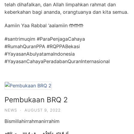
telah dihafalkan, dan Allah limpahkan rahmat dan
keberkahan bagi ananda, orangtuanya dan kita semua.
Aamiin Yaa Rabbal ‘aalamiin 🤲🤲🤲
#santrimuqim #ParaPenjagaCahaya
#RumahQuranPPA #RQPPABekasi
#YayasanAbulyatamaIndonesia
#YayasanCahayaPeradabanQuranInternasional
Pembukaan BRQ 2
NEWS
·
AUGUST 9, 2022
Bismillahirrahmanirrahim