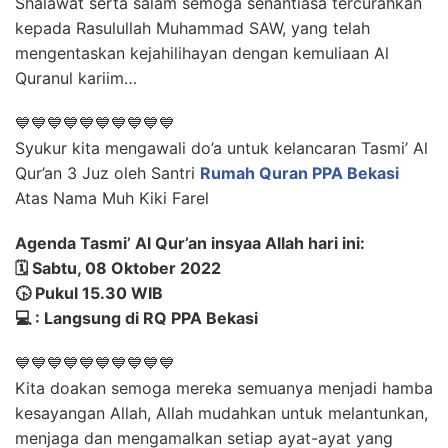
Shalawat serta salam semoga senantiasa tercurahkan
kepada Rasulullah Muhammad SAW, yang telah
mengentaskan kejahilihayan dengan kemuliaan Al
Quranul kariim…
💙💙💙💙💙💙💙💙💙💙
Syukur kita mengawali do’a untuk kelancaran Tasmi’ Al
Qur’an 3 Juz oleh Santri
Rumah Quran PPA Bekasi
Atas Nama Muh Kiki Farel
Agenda Tasmi’ Al Qur’an insyaa Allah hari ini:
🗓️ Sabtu, 08 Oktober 2022
🕟 Pukul 15.30 WIB
💻 : Langsung di RQ PPA Bekasi
💙💙💙💙💙💙💙💙💙💙
Kita doakan semoga mereka semuanya menjadi hamba
kesayangan Allah, Allah mudahkan untuk melantunkan,
menjaga dan mengamalkan setiap ayat-ayat yang