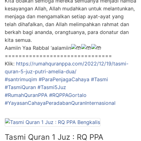
Kita doakan semoga mereka semuanya menjadi hamba
kesayangan Allah, Allah mudahkan untuk melantunkan,
menjaga dan mengamalkan setiap ayat-ayat yang
telah dihafalkan, dan Allah melimpahkan rahmat dan
berkah bagi ananda, orangtuanya, para donatur dan
kita semua.
Aamiin Yaa Rabbal ‘aalamiin
===============================
Klik:
https://rumahquranppa.com/2022/12/19/tasmi-
quran-5-juz-putri-amelia-dua/
#santrimuqim
#ParaPenjagaCahaya #Tasmi
#TasmiQuran #Tasmi5Juz
#RumahQuranPPA
#RQPPAGortalo
#YayasanCahayaPeradabanQuranInternasional
Tasmi Quran 1 Juz : RQ PPA