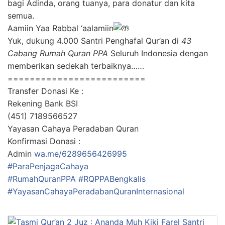
bagi Adinda, orang tuanya, para donatur dan kita
semua.
Aamiin Yaa Rabbal ‘aalamiin
Yuk, dukung 4.000 Santri Penghafal Qur’an di
43
Cabang Rumah Quran PPA
Seluruh Indonesia dengan
memberikan sedekah terbaiknya……
=========================
Transfer Donasi Ke :
Rekening Bank BSI
(451) 7189566527
Yayasan Cahaya Peradaban Quran
Konfirmasi Donasi :
Admin
wa.me/6289656426995
#ParaPenjagaCahaya
#RumahQuranPPA
#RQPPABengkalis
#YayasanCahayaPeradabanQuranInternasional