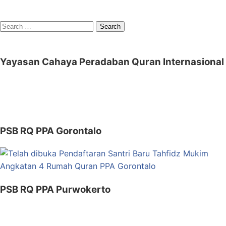
Search
for:
Yayasan Cahaya Peradaban Quran Internasional
PSB RQ PPA Gorontalo
PSB RQ PPA Purwokerto