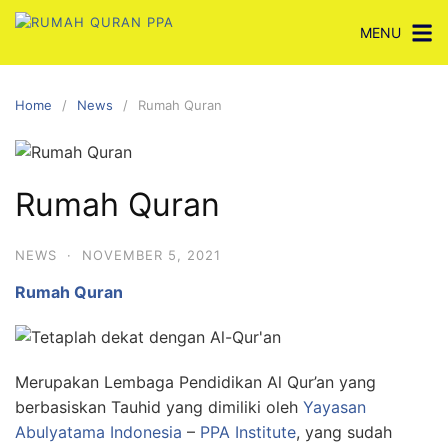
Skip
MENU
to
content
Home
News
Rumah Quran
Rumah Quran
NEWS
·
NOVEMBER 5, 2021
Rumah Quran
Merupakan Lembaga Pendidikan Al Qur’an yang
berbasiskan Tauhid yang dimiliki oleh
Yayasan
Abulyatama Indonesia
–
PPA Institute
, yang sudah