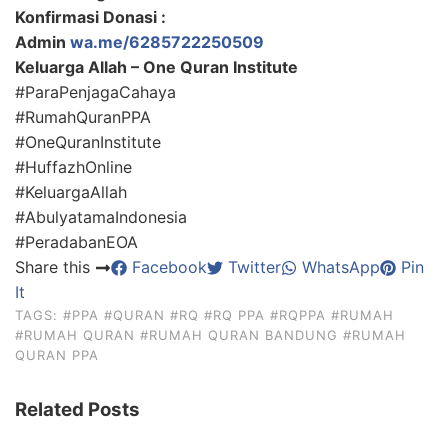
Konfirmasi Donasi :
Admin
wa.me/6285722250509
Keluarga Allah – One Quran Institute
#ParaPenjagaCahaya
#RumahQuranPPA
#OneQuranInstitute
#HuffazhOnline
#KeluargaAllah
#AbulyatamaIndonesia
#PeradabanEOA
Share this
Facebook
Twitter
WhatsApp
Pin
It
TAGS:
#PPA
#QURAN
#RQ
#RQ PPA
#RQPPA
#RUMAH
#RUMAH QURAN
#RUMAH QURAN BANDUNG
#RUMAH
QURAN PPA
Related Posts