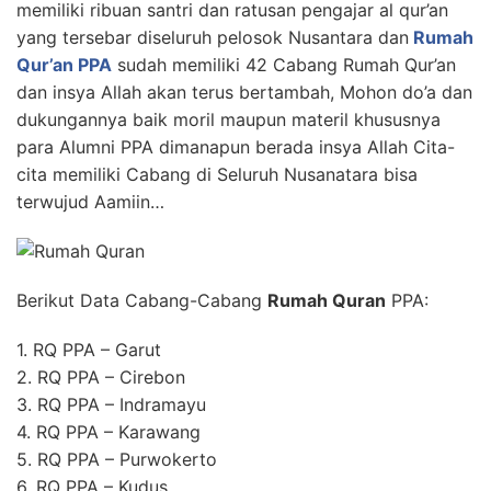
memiliki ribuan santri dan ratusan pengajar al qur’an
yang tersebar diseluruh pelosok Nusantara dan
Rumah
Qur’an PPA
sudah memiliki 42 Cabang Rumah Qur’an
dan insya Allah akan terus bertambah, Mohon do’a dan
dukungannya baik moril maupun materil khususnya
para Alumni PPA dimanapun berada insya Allah Cita-
cita memiliki Cabang di Seluruh Nusanatara bisa
terwujud Aamiin…
Berikut Data Cabang-Cabang
Rumah Quran
PPA:
1. RQ PPA – Garut
2. RQ PPA – Cirebon
3. RQ PPA – Indramayu
4. RQ PPA – Karawang
5. RQ PPA – Purwokerto
6. RQ PPA – Kudus