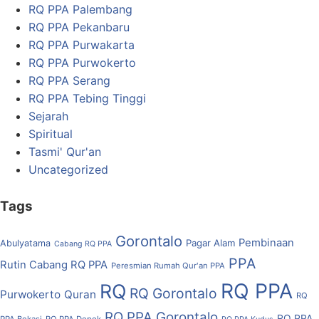
RQ PPA Palembang
RQ PPA Pekanbaru
RQ PPA Purwakarta
RQ PPA Purwokerto
RQ PPA Serang
RQ PPA Tebing Tinggi
Sejarah
Spiritual
Tasmi' Qur'an
Uncategorized
Tags
Gorontalo
Pembinaan
Pagar Alam
Abulyatama
Cabang RQ PPA
PPA
Rutin Cabang RQ PPA
Peresmian Rumah Qur'an PPA
RQ PPA
RQ
RQ Gorontalo
Purwokerto
Quran
RQ
RQ PPA Gorontalo
RQ PPA
PPA Bekasi
RQ PPA Depok