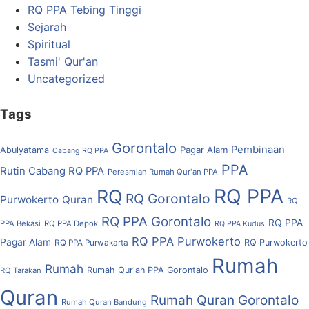
RQ PPA Tebing Tinggi
Sejarah
Spiritual
Tasmi' Qur'an
Uncategorized
Tags
Gorontalo
Pembinaan
Pagar Alam
Abulyatama
Cabang RQ PPA
PPA
Rutin Cabang RQ PPA
Peresmian Rumah Qur'an PPA
RQ PPA
RQ
RQ Gorontalo
Purwokerto
Quran
RQ
RQ PPA Gorontalo
RQ PPA
PPA Bekasi
RQ PPA Depok
RQ PPA Kudus
RQ PPA Purwokerto
Pagar Alam
RQ Purwokerto
RQ PPA Purwakarta
Rumah
Rumah
Rumah Qur'an PPA Gorontalo
RQ Tarakan
Quran
Rumah Quran Gorontalo
Rumah Quran Bandung