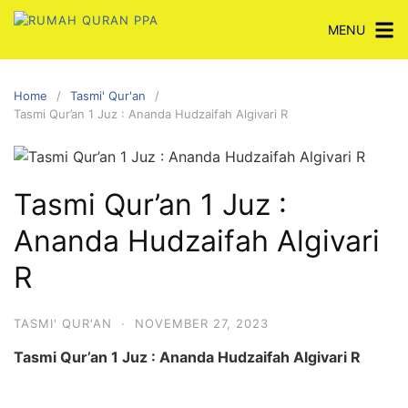
Skip
MENU
to
content
Home
Tasmi' Qur'an
Tasmi Qur’an 1 Juz : Ananda Hudzaifah Algivari R
Tasmi Qur’an 1 Juz :
Ananda Hudzaifah Algivari
R
TASMI' QUR'AN
·
NOVEMBER 27, 2023
Tasmi Qur’an 1 Juz : Ananda Hudzaifah Algivari R