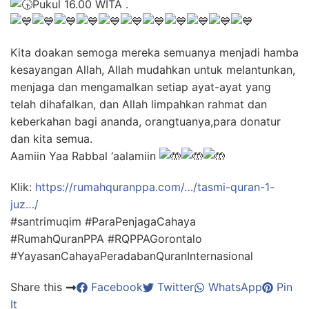
Pukul 16.00 WITA .
Kita doakan semoga mereka semuanya menjadi hamba
kesayangan Allah, Allah mudahkan untuk melantunkan,
menjaga dan mengamalkan setiap ayat-ayat yang
telah dihafalkan, dan Allah limpahkan rahmat dan
keberkahan bagi ananda, orangtuanya,para donatur
dan kita semua.
Aamiin Yaa Rabbal ‘aalamiin
Klik:
https://rumahquranppa.com/…/tasmi-quran-1-
juz…/
#santrimuqim #ParaPenjagaCahaya
#RumahQuranPPA #RQPPAGorontalo
#YayasanCahayaPeradabanQuranInternasional
Share this
Facebook
Twitter
WhatsApp
Pin
It