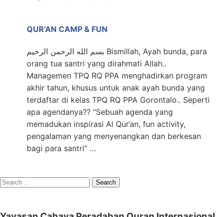
QUR’AN CAMP & FUN
بسم الله الرحمن الرحيم Bismillah, Ayah bunda, para
orang tua santri yang dirahmati Allah..
Managemen TPQ RQ PPA menghadirkan program
akhir tahun, khusus untuk anak ayah bunda yang
terdaftar di kelas TPQ RQ PPA Gorontalo.. Seperti
apa agendanya?? “Sebuah agenda yang
memadukan inspirasi Al Qur’an, fun activity,
pengalaman yang menyenangkan dan berkesan
bagi para santri” …
Search
for:
Yayasan Cahaya Peradaban Quran Internasional