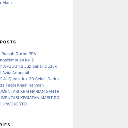
 POSTS
d Rumah Qur’an PPA
ngsidimpuan ke-2
i’ Al-Quran 2 Juz Sekali Duduk
 Aziiz Artanabil
i’ Al-Quran Juz 30 Sekali Duduk
da Faqih Khairi Rahman
MENTASI KBM HARIAN SANTRI
MENTASI KEGIATAN MABIT RQ
 PURWOKERTO
RIES