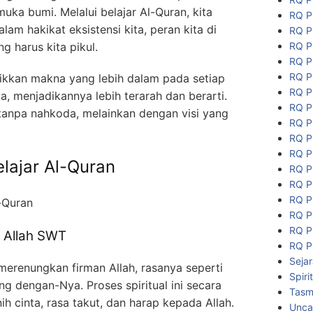
uka bumi. Melalui belajar Al-Quran, kita
RQ P
m hakikat eksistensi kita, peran kita di
RQ P
RQ P
g harus kita pikul.
RQ P
RQ P
kkan makna yang lebih dalam pada setiap
RQ P
a, menjadikannya lebih terarah dan berarti.
RQ P
 tanpa nahkoda, melainkan dengan visi yang
RQ P
RQ P
RQ P
elajar Al-Quran
RQ P
RQ P
RQ P
RQ P
RQ P
 Allah SWT
RQ P
Seja
erenungkan firman Allah, rasanya seperti
Spiri
g dengan-Nya. Proses spiritual ini secara
Tasmi
 cinta, rasa takut, dan harap kepada Allah.
Unca