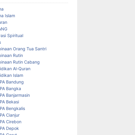
ma
a Islam
uran
ANG
asi Spiritual
s
inaan Orang Tua Santri
inaan Rutin
inaan Rutin Cabang
idikan Al-Quran
idikan Islam
PA Bandung
PA Bangka
PA Banjarmasin
PA Bekasi
PA Bengkalis
PA Cianjur
PA Cirebon
PA Depok
PA Garut