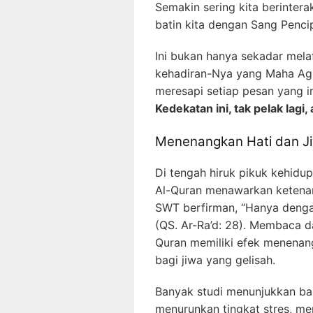
Semakin sering kita berinter
batin kita dengan Sang Penci
Ini bukan hanya sekadar mela
kehadiran-Nya yang Maha Ag
meresapi setiap pesan yang i
Kedekatan ini, tak pelak lagi, 
Menenangkan Hati dan J
Di tengah hiruk pikuk kehidu
Al-Quran menawarkan ketenang
SWT berfirman, “Hanya dengan
(QS. Ar-Ra’d: 28). Membaca d
Quran memiliki efek menenan
bagi jiwa yang gelisah.
Banyak studi menunjukkan b
menurunkan tingkat stres, m