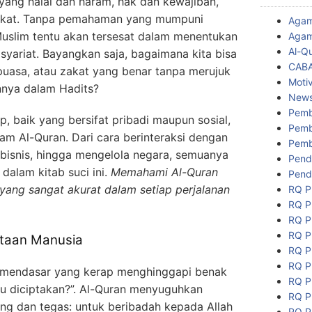
ang halal dan haram, hak dan kewajiban,
rakat. Tanpa pemahaman yang mumpuni
Aga
Muslim tentu akan tersesat dalam menentukan
Agam
Al-Q
syariat. Bayangkan saja, bagaimana kita bisa
CAB
 puasa, atau zakat yang benar tanpa merujuk
Motiv
nnya dalam Hadits?
New
Pemb
p, baik yang bersifat pribadi maupun sosial,
Pemb
m Al-Quran. Dari cara berinteraksi dengan
Pemb
rbisnis, hingga mengelola negara, semuanya
Pend
dalam kitab suci ini.
Memahami Al-Quran
Pend
ang sangat akurat dalam setiap perjalanan
RQ P
RQ P
RQ P
RQ P
taan Manusia
RQ P
RQ P
g mendasar yang kerap menghinggapi benak
RQ P
ku diciptakan?”. Al-Quran menyuguhkan
RQ P
ng dan tegas: untuk beribadah kepada Allah
RQ P