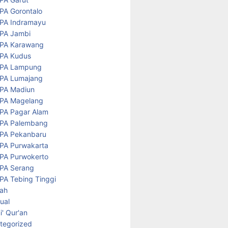
PA Gorontalo
PA Indramayu
PA Jambi
PA Karawang
PA Kudus
PA Lampung
PA Lumajang
PA Madiun
PA Magelang
PA Pagar Alam
PA Palembang
PA Pekanbaru
PA Purwakarta
PA Purwokerto
PA Serang
PA Tebing Tinggi
rah
tual
' Qur'an
tegorized