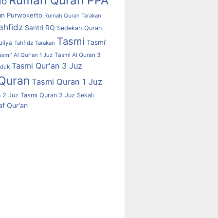
Rumah Quran PPA
lo
n Purwokerto
Rumah Quran Tarakan
ahfidz
Santri RQ
Sedekah Quran
Tasmi
Tasmi'
uliya
Tahfidz
Tarakan
asmi' Al Qur'an 1 Juz
Tasmi Al Quran 3
Tasmi Qur'an 3 Juz
uduk
Quran
Tasmi Quran 1 Juz
 2 Juz
Tasmi Quran 3 Juz Sekali
f Qur'an