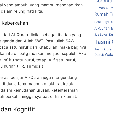
Goronta
ritual yang ampuh, yang mampu menghadirkan
Rumah Qura
alam relung hati kita.
Rumah T
 Keberkahan
Sofia Hilya A
Al-Qur'an
T
n dari Al-Quran dinilai sebagai ibadah yang
Juz Sekali D
Tasmi 
 ganda dari Allah SWT. Rasulullah SAW
ca satu huruf dari Kitabullah, maka baginya
Tasmi Quran
kan itu dilipatgandakan menjadi sepuluh. Aku
Waka
Duduk
m’ itu satu huruf, tetapi Alif satu huruf,
 huruf.” (HR. Tirmidzi).
deras, belajar Al-Quran juga mengundang
di dunia fana maupun di akhirat kelak.
a dalam kemudahan urusan, ketenteraman
ah berkah, hingga syafaat di hari kiamat.
 dan Kognitif