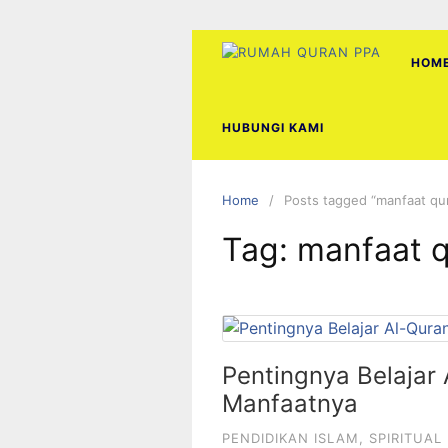
Skip
to
content
HOM
HUBUNGI KAMI
Home
Posts tagged “manfaat qu
Tag:
manfaat 
Pentingnya Belajar
Manfaatnya
PENDIDIKAN ISLAM
,
SPIRITUAL