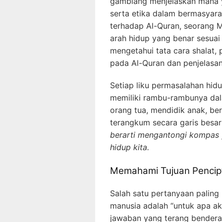
gamblang menjelaskan mana y
serta etika dalam bermasya
terhadap Al-Quran, seorang 
arah hidup yang benar sesuai 
mengetahui tata cara shalat,
pada Al-Quran dan penjelasa
Setiap liku permasalahan hidu
memiliki rambu-rambunya dala
orang tua, mendidik anak, be
terangkum secara garis besar 
berarti mengantongi kompas y
hidup kita.
Memahami Tujuan Pencip
Salah satu pertanyaan palin
manusia adalah “untuk apa a
jawaban yang terang bendera