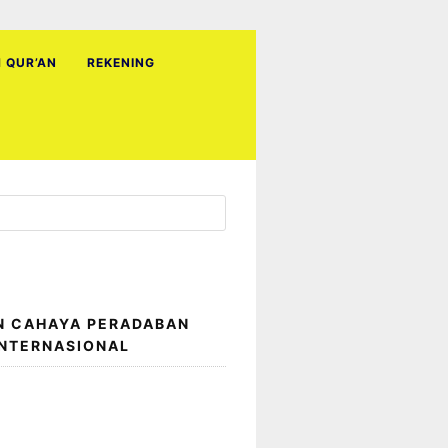
H QUR’AN
REKENING
N CAHAYA PERADABAN
INTERNASIONAL