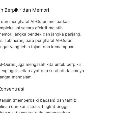
 Berpikir dan Memori
dan menghafal Al-Quran melibatkan
pleks. Ini secara efektif melatih
memori jangka pendek dan jangka panjang,
tis. Tak heran, para penghafal Al-Quran
 ingat yang lebih tajam dan kemampuan
Al-Quran juga mengasah kita untuk berpikir
mengingat setiap ayat dan surah di dalamnya
sangat mendalam.
Konsentrasi
tahsin (memperbaiki bacaan) dan tahfiz
inan dan konsistensi tingkat tinggi.
kan waktu secara rutin, memusatkan