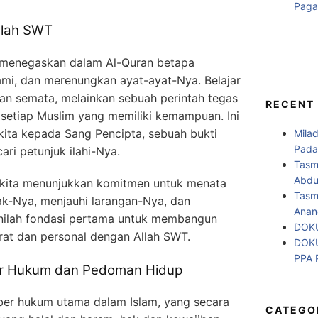
llah SWT
a menegaskan dalam Al-Quran betapa
i, dan merenungkan ayat-ayat-Nya. Belajar
an semata, melainkan sebuah perintah tegas
RECENT
 setiap Muslim yang memiliki kemampuan. Ini
kita kepada Sang Pencipta, sebuah bukti
Mila
Pada
ri petunjuk ilahi-Nya.
Tasm
Abdul
 kita menunjukkan komitmen untuk menata
Tasm
ak-Nya, menjauhi larangan-Nya, dan
Anan
nilah fondasi pertama untuk membangun
DOKU
erat dan personal dengan Allah SWT.
DOKU
PPA
er Hukum dan Pedoman Hidup
mber hukum utama dalam Islam, yang secara
CATEGO