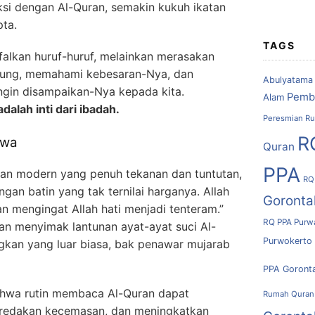
aksi dengan Al-Quran, semakin kukuh ikatan
pta.
TAGS
falkan huruf-huruf, melainkan merasakan
ung, memahami kebesaran-Nya, dan
Abulyatama
ngin disampaikan-Nya kepada kita.
Pemb
Alam
adalah inti dari ibadah.
Peresmian Ru
R
iwa
Quran
PPA
pan modern yang penuh tekanan dan tuntutan,
RQ
an batin yang tak ternilai harganya. Allah
Goronta
 mengingat Allah hati menjadi tenteram.”
RQ PPA Purw
an menyimak lantunan ayat-ayat suci Al-
Purwokerto
gkan yang luar biasa, bak penawar mujarab
PPA Goront
ahwa rutin membaca Al-Quran dapat
Rumah Quran
eredakan kecemasan, dan meningkatkan