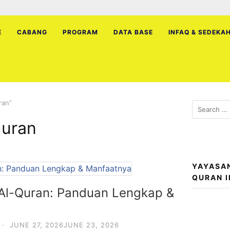
E
CABANG
PROGRAM
DATA BASE
INFAQ & SEDEKA
ran”
Search
for:
quran
YAYASA
QURAN 
 Al-Quran: Panduan Lengkap &
·
JUNE 27, 2026
JUNE 23, 2026