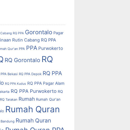
Gorontalo
Pagar
Cabang RQ PPA
inaan Rutin Cabang RQ PPA
PPA
Purwokerto
mah Qur'an PPA
RQ
Q
RQ Gorontalo
RQ PPA
 PPA Bekasi
RQ PPA Depok
lo
RQ PPA Pagar Alam
RQ PPA Kudus
RQ PPA Purwokerto
RQ
akarta
Rumah
Rumah Qur'an
RQ Tarakan
Rumah Quran
alo
Rumah Quran
 Bandung