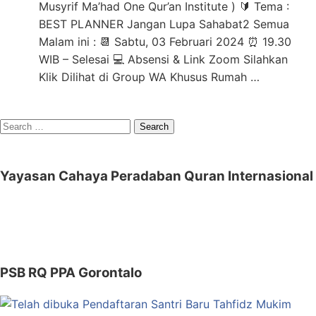
Musyrif Ma’had One Qur’an Institute ) 🔰 Tema :
BEST PLANNER Jangan Lupa Sahabat2 Semua
Malam ini : 📆 Sabtu, 03 Februari 2024 ⏰ 19.30
WIB – Selesai 💻 Absensi & Link Zoom Silahkan
Klik Dilihat di Group WA Khusus Rumah …
Search
for:
Yayasan Cahaya Peradaban Quran Internasional
PSB RQ PPA Gorontalo