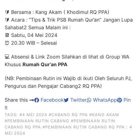
🔰 Bersama : Kang Akam ( Khodimul RQ PPA)
🔰 Acara : “Tips & Trik PSB Rumah Qur’an” Jangan Lupa
Sahabat2 Semua Malam ini :
📆 Sabtu, 04 Mei 2024
⏰ 20.30 WIB – Selesai
💻 Absensi & Link Zoom Silahkan di lihat di Group WA
Khusus
Rumah Qur’an PPA
(NB: Pembinaan Rutin ini Wajib di ikuti Oleh Seluruh PJ,
Pengurus dan Pengajar Cabang2 RQ PPA)
Share this
Facebook
Twitter
WhatsApp
Pin
It
TAGS:
#4 MEI 2024
#CABANG RQ PPA
#KANG AKAM
#PEMBINAAN RUTIN CABANG
#PEMBINAAN RUTIN
CABANG RQ PPA
#PEMBINAAN RUTIN CABANG RQ PPA : 4
MEI 2024