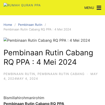
Skip
MENU
to
content
Home
Pembinaan Rutin
Pembinaan Rutin Cabang RQ PPA : 4 Mei 2024
Pembinaan Rutin Cabang
RQ PPA : 4 Mei 2024
PEMBINAAN RUTIN
,
PEMBINAAN RUTIN CABANG
·
MAY
4, 2024
MAY 4, 2024
Bismillahirohmanirohim
Pembinaan Rutin Cabang RQ PPA