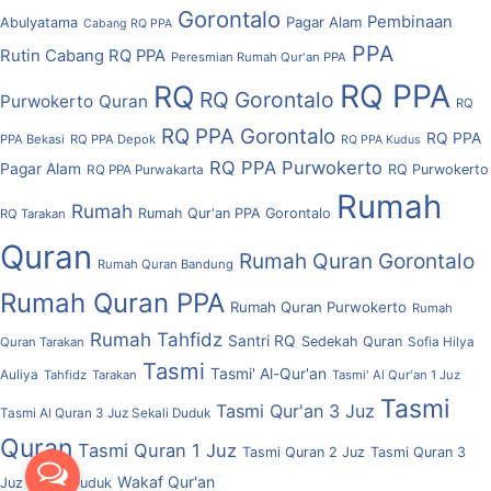
Gorontalo
Pembinaan
Pagar Alam
Abulyatama
Cabang RQ PPA
PPA
Rutin Cabang RQ PPA
Peresmian Rumah Qur'an PPA
RQ PPA
RQ
RQ Gorontalo
Purwokerto
Quran
RQ
RQ PPA Gorontalo
RQ PPA
PPA Bekasi
RQ PPA Depok
RQ PPA Kudus
RQ PPA Purwokerto
Pagar Alam
RQ Purwokerto
RQ PPA Purwakarta
Rumah
Rumah
Rumah Qur'an PPA Gorontalo
RQ Tarakan
Quran
Rumah Quran Gorontalo
Rumah Quran Bandung
Rumah Quran PPA
Rumah Quran Purwokerto
Rumah
Rumah Tahfidz
Santri RQ
Sedekah Quran
Quran Tarakan
Sofia Hilya
Tasmi
Tasmi' Al-Qur'an
Auliya
Tahfidz
Tarakan
Tasmi' Al Qur'an 1 Juz
Tasmi
Tasmi Qur'an 3 Juz
Tasmi Al Quran 3 Juz Sekali Duduk
Quran
Tasmi Quran 1 Juz
Tasmi Quran 2 Juz
Tasmi Quran 3
Wakaf Qur'an
Juz Sekali Duduk