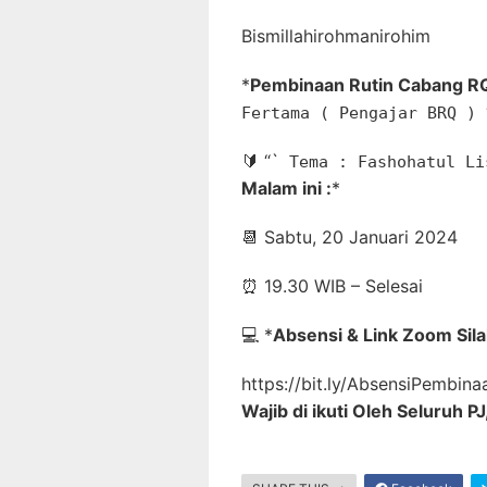
Bismillahirohmanirohim
*
Pembinaan Rutin Cabang R
Fertama ( Pengajar BRQ )
🔰
“`
Tema : Fashohatul L
Malam ini :
*
📆
Sabtu, 20 Januari 2024
⏰
19.30 WIB – Selesai
💻
*
Absensi & Link Zoom Silah
https://bit.ly/AbsensiPembi
Wajib di ikuti Oleh Seluruh