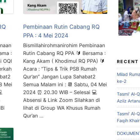
RQ
Pembinaan Rutin Cabang RQ
PPA : 4 Mei 2024
inaan
Bismillahirohmanirohim Pembinaan
ama :
Rutin Cabang RQ PPA 🔰 Bersama :
i OQI
Kang Akam ( Khodimul RQ PPA) 🔰
RECENT
erkah
Acara : “Tips & Trik PSB Rumah
Milad Rum
abat2
Qur’an” Jangan Lupa Sahabat2
ke-2
18 Mei
Semua Malam ini : 📆 Sabtu, 04 Mei

2024 ⏰ 20.30 WIB – Selesai 💻
Tasmi’ Al-
n
Absensi & Link Zoom Silahkan di
Aziiz Artan
NB:
lihat di Group WA Khusus Rumah
Tasmi’ Al-
Qur’an …
Faqih Khai
DOKUMENT