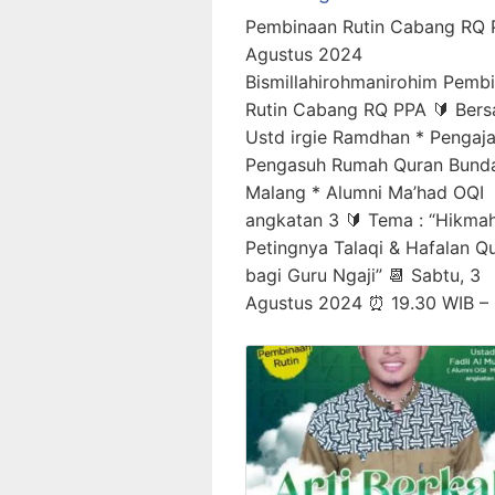
Pembinaan Rutin Cabang RQ 
Agustus 2024
Bismillahirohmanirohim Pemb
Rutin Cabang RQ PPA 🔰 Bers
Ustd irgie Ramdhan * Pengaja
Pengasuh Rumah Quran Bunda
Malang * Alumni Ma’had OQI
angkatan 3 🔰 Tema : “Hikma
Petingnya Talaqi & Hafalan Qu
bagi Guru Ngaji” 📆 Sabtu, 3
Agustus 2024 ⏰ 19.30 WIB –