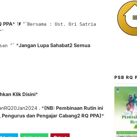
Q PPA
*
🔰
“`
Bersama : Ust. Ori Satria
“`
“`
*
Jangan Lupa Sahabat2 Semua
isan
PSB RQ
kan Klik Disini
*
naanRQ20Jan2024 .
*
(NB: Pembinaan Rutin ini
 PJ, Pengurus dan Pengajar Cabang2 RQ PPA)
*