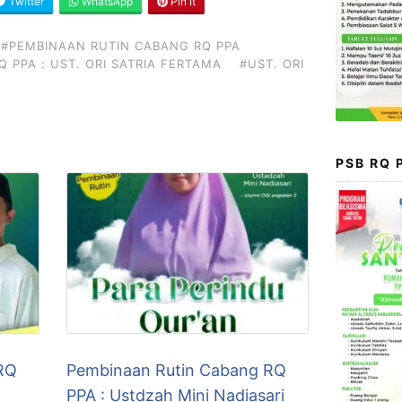
Twitter
WhatsApp
Pin It
#PEMBINAAN RUTIN CABANG RQ PPA
 PPA : UST. ORI SATRIA FERTAMA
#UST. ORI
PSB RQ
RQ
Pembinaan Rutin Cabang RQ
PPA : Ustdzah Mini Nadiasari