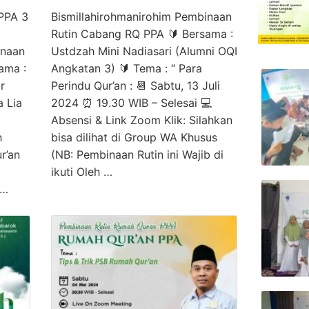
PPA 3
Bismillahirohmanirohim Pembinaan
Rutin Cabang RQ PPA 🔰 Bersama :
inaan
Ustdzah Mini Nadiasari (Alumni OQI
ama :
Angkatan 3) 🔰 Tema : “ Para
r
Perindu Qur’an : 📆 Sabtu, 13 Juli
 Lia
2024 ⏰ 19.30 WIB – Selesai 💻
Absensi & Link Zoom Klik: Silahkan
h
bisa dilihat di Group WA Khusus
r’an
(NB: Pembinaan Rutin ini Wajib di
ikuti Oleh …
 …