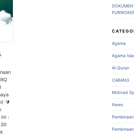
DOKUMENT
PURWOKE
CATEGO
Agama
&
Agama Isl
Al-Quran
inaan
 RQ
CABANG
l
Motivasi Spi
haya
l) 🔰
News
n
ni :
Pembinaan 
.30
Pembinaan 
nk