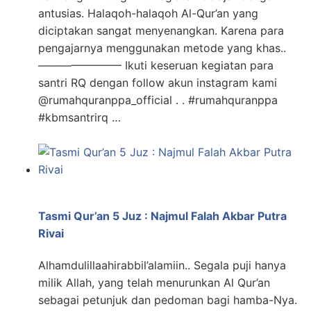
antusias. Halaqoh-halaqoh Al-Qur’an yang
diciptakan sangat menyenangkan. Karena para
pengajarnya menggunakan metode yang khas..
———————– Ikuti keseruan kegiatan para
santri RQ dengan follow akun instagram kami
@rumahquranppa_official . . #rumahquranppa
#kbmsantrirq …
Tasmi Qur’an 5 Juz : Najmul Falah Akbar Putra
Rivai
Alhamdulillaahirabbil’alamiin.. Segala puji hanya
milik Allah, yang telah menurunkan Al Qur’an
sebagai petunjuk dan pedoman bagi hamba-Nya.