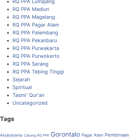
RQ PPA Lumajang
RQ PPA Madiun
RQ PPA Magelang
RQ PPA Pagar Alam
RQ PPA Palembang
RQ PPA Pekanbaru
RQ PPA Purwakarta
RQ PPA Purwokerto
RQ PPA Serang
RQ PPA Tebing Tinggi
Sejarah
Spiritual
Tasmi' Qur'an
Uncategorized
Tags
Gorontalo
Pembinaan
Pagar Alam
Abulyatama
Cabang RQ PPA