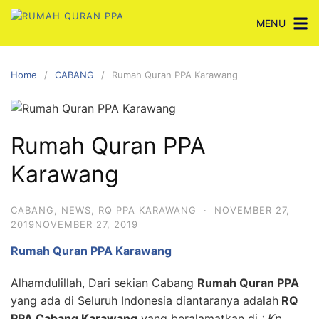
Skip
MENU
to
content
Home
CABANG
Rumah Quran PPA Karawang
Rumah Quran PPA
Karawang
CABANG
,
NEWS
,
RQ PPA KARAWANG
·
NOVEMBER 27,
2019
NOVEMBER 27, 2019
Rumah Quran PPA Karawang
Alhamdulillah, Dari sekian Cabang
Rumah Quran PPA
yang ada di Seluruh Indonesia diantaranya adalah
RQ
PPA Cabang Karawang
yang beralamatkan di
: Kp.