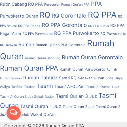
PPA
Rutin Cabang RQ PPA
Peresmian Rumah Qur'an PPA
RQ PPA
RQ
RQ Gorontalo
Purwokerto
Quran
RQ
RQ PPA Gorontalo
RQ PPA
PPA Bekasi
RQ PPA Depok
RQ PPA Kudus
RQ PPA Purwokerto
Pagar Alam
RQ Purwokerto
RQ PPA Purwakarta
Rumah
Rumah
Rumah Qur'an PPA Gorontalo
RQ Tarakan
Quran
Rumah Quran Gorontalo
Rumah Quran Bandung
Rumah Quran PPA
Rumah Quran Purwokerto
Rumah
Rumah Tahfidz
Santri RQ
Sedekah Quran
Quran Tarakan
Sofia Hilya
Tasmi
Tasmi' Al-Qur'an
Auliya
Tahfidz
Tarakan
Tasmi' Al Qur'an 1 Juz
Tasmi
Tasmi Qur'an 3 Juz
Tasmi Al Quran 3 Juz Sekali Duduk
Quran
Tasmi Quran 1 Juz
Tasmi Quran 2 Juz
Tasmi Quran 3
Wakaf Qur'an
Juz Sekali Duduk
Copyright © 2026 Rumah Quran PPA