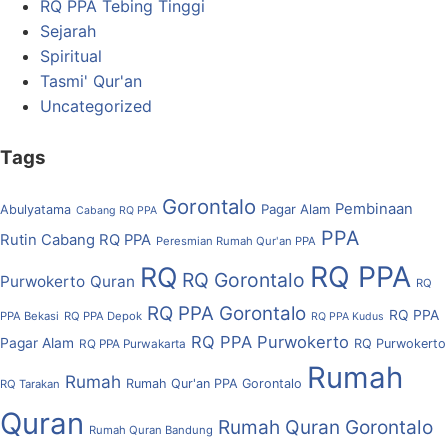
RQ PPA Tebing Tinggi
Sejarah
Spiritual
Tasmi' Qur'an
Uncategorized
Tags
Gorontalo
Pembinaan
Pagar Alam
Abulyatama
Cabang RQ PPA
PPA
Rutin Cabang RQ PPA
Peresmian Rumah Qur'an PPA
RQ PPA
RQ
RQ Gorontalo
Purwokerto
Quran
RQ
RQ PPA Gorontalo
RQ PPA
PPA Bekasi
RQ PPA Depok
RQ PPA Kudus
RQ PPA Purwokerto
Pagar Alam
RQ Purwokerto
RQ PPA Purwakarta
Rumah
Rumah
Rumah Qur'an PPA Gorontalo
RQ Tarakan
Quran
Rumah Quran Gorontalo
Rumah Quran Bandung