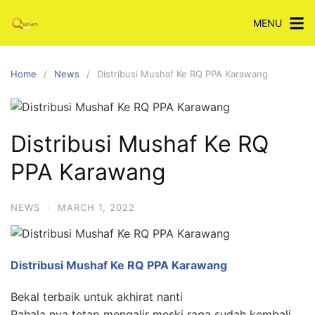
Skip
MENU
to
content
Home
News
Distribusi Mushaf Ke RQ PPA Karawang
Distribusi Mushaf Ke RQ
PPA Karawang
NEWS
·
MARCH 1, 2022
Distribusi Mushaf Ke RQ PPA Karawang
Bekal terbaik untuk akhirat nanti
Pahala nya tetap mengalir meski raga sudah kembali