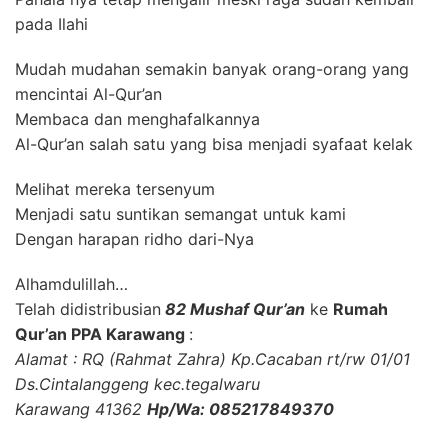
pada Ilahi
Mudah mudahan semakin banyak orang-orang yang
mencintai Al-Qur’an
Membaca dan menghafalkannya
Al-Qur’an salah satu yang bisa menjadi syafaat kelak
Melihat mereka tersenyum
Menjadi satu suntikan semangat untuk kami
Dengan harapan ridho dari-Nya
Alhamdulillah…
Telah didistribusian
82 Mushaf Qur’an
ke
Rumah
Qur’an PPA Karawang
:
Alamat : RQ (Rahmat Zahra) Kp.Cacaban rt/rw 01/01
Ds.Cintalanggeng kec.tegalwaru
Karawang 41362
Hp/Wa: 085217849370