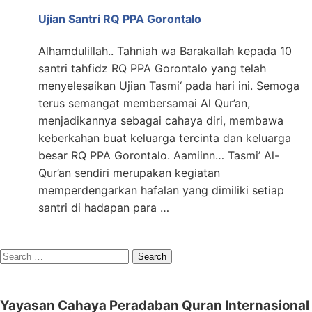
Ujian Santri RQ PPA Gorontalo
Alhamdulillah.. Tahniah wa Barakallah kepada 10
santri tahfidz RQ PPA Gorontalo yang telah
menyelesaikan Ujian Tasmi‘ pada hari ini. Semoga
terus semangat membersamai Al Qur’an,
menjadikannya sebagai cahaya diri, membawa
keberkahan buat keluarga tercinta dan keluarga
besar RQ PPA Gorontalo. Aamiinn… Tasmi’ Al-
Qur’an sendiri merupakan kegiatan
memperdengarkan hafalan yang dimiliki setiap
santri di hadapan para …
Search
for:
Yayasan Cahaya Peradaban Quran Internasional