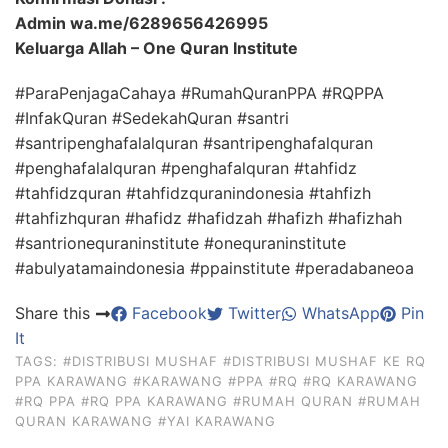
Admin wa.me/6289656426995
Keluarga Allah – One Quran Institute
#ParaPenjagaCahaya #RumahQuranPPA #RQPPA
#InfakQuran #SedekahQuran #santri
#santripenghafalalquran #santripenghafalquran
#penghafalalquran #penghafalquran #tahfidz
#tahfidzquran #tahfidzquranindonesia #tahfizh
#tahfizhquran #hafidz #hafidzah #hafizh #hafizhah
#santrionequraninstitute #onequraninstitute
#abulyatamaindonesia #ppainstitute #peradabaneoa
Share this
Facebook
Twitter
WhatsApp
Pin
It
TAGS:
#DISTRIBUSI MUSHAF
#DISTRIBUSI MUSHAF KE RQ
PPA KARAWANG
#KARAWANG
#PPA
#RQ
#RQ KARAWANG
#RQ PPA
#RQ PPA KARAWANG
#RUMAH QURAN
#RUMAH
QURAN KARAWANG
#YAI KARAWANG