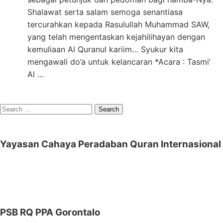
Shalawat serta salam semoga senantiasa
tercurahkan kepada Rasulullah Muhammad SAW,
yang telah mengentaskan kejahilihayan dengan
kemuliaan Al Quranul kariim… Syukur kita
mengawali do’a untuk kelancaran *Acara : Tasmi’
Al …
Search
for:
Yayasan Cahaya Peradaban Quran Internasional
PSB RQ PPA Gorontalo