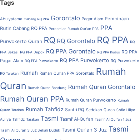
Tags
Gorontalo
Pembinaan
Pagar Alam
Abulyatama
Cabang RQ PPA
PPA
Rutin Cabang RQ PPA
Peresmian Rumah Qur'an PPA
RQ PPA
RQ
RQ Gorontalo
Purwokerto
Quran
RQ
RQ PPA Gorontalo
RQ PPA
PPA Bekasi
RQ PPA Depok
RQ PPA Kudus
RQ PPA Purwokerto
Pagar Alam
RQ Purwokerto
RQ PPA Purwakarta
Rumah
Rumah
Rumah Qur'an PPA Gorontalo
RQ Tarakan
Quran
Rumah Quran Gorontalo
Rumah Quran Bandung
Rumah Quran PPA
Rumah Quran Purwokerto
Rumah
Rumah Tahfidz
Santri RQ
Sedekah Quran
Quran Tarakan
Sofia Hilya
Tasmi
Tasmi' Al-Qur'an
Auliya
Tahfidz
Tarakan
Tasmi' Al Qur'an 1 Juz
Tasmi
Tasmi Qur'an 3 Juz
Tasmi Al Quran 3 Juz Sekali Duduk