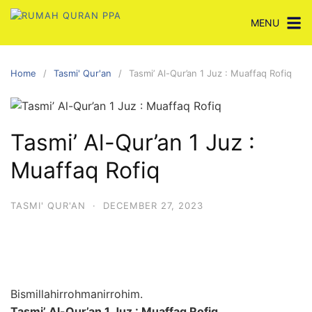
Skip
MENU
to
content
Home
Tasmi' Qur'an
Tasmi’ Al-Qur’an 1 Juz : Muaffaq Rofiq
Tasmi’ Al-Qur’an 1 Juz :
Muaffaq Rofiq
TASMI' QUR'AN
·
DECEMBER 27, 2023
Bismillahirrohmanirrohim.
Tasmi’ Al-Qur’an 1 Juz : Muaffaq Rofiq