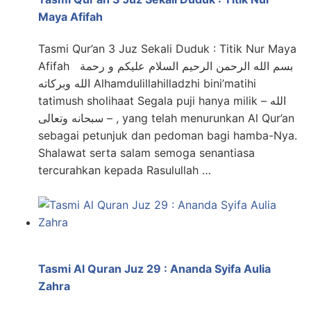
Maya Afifah
Tasmi Qur’an 3 Juz Sekali Duduk : Titik Nur Maya
Afifah بسم الله الرحمن الرحيم السلام عليكم و رحمة
الله وبركاته Alhamdulillahilladzhi bini’matihi
tatimush sholihaat Segala puji hanya milik الله –
سبحانه وتعالى – , yang telah menurunkan Al Qur’an
sebagai petunjuk dan pedoman bagi hamba-Nya.
Shalawat serta salam semoga senantiasa
tercurahkan kepada Rasulullah …
Tasmi Al Quran Juz 29 : Ananda Syifa Aulia
Zahra