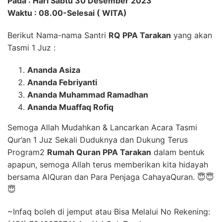
Pada : Hari Sabtu 30 Desember 2023
Waktu : 08.00-Selesai ( WITA)
Berikut Nama-nama Santri
RQ PPA Tarakan
yang akan
Tasmi 1 Juz :
Ananda Asiza
Ananda Febriyanti
Ananda Muhammad Ramadhan
Ananda Muaffaq Rofiq
Semoga Allah Mudahkan & Lancarkan Acara Tasmi
Qur’an 1 Juz Sekali Duduknya dan Dukung Terus
Program2
Rumah Quran PPA Tarakan
dalam bentuk
apapun, semoga Allah terus memberikan kita hidayah
bersama AlQuran dan Para Penjaga CahayaQuran. 😇😇
😇
~Infaq boleh di jemput atau Bisa Melalui No Rekening: