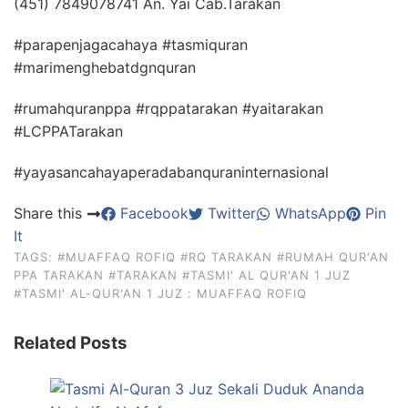
(451) 7849078741 An. Yai Cab.Tarakan
#parapenjagacahaya #tasmiquran
#marimenghebatdgnquran
#rumahquranppa #rqppatarakan #yaitarakan
#LCPPATarakan
#yayasancahayaperadabanquraninternasional
Share this
Facebook
Twitter
WhatsApp
Pin
It
TAGS:
#MUAFFAQ ROFIQ
#RQ TARAKAN
#RUMAH QUR'AN
PPA TARAKAN
#TARAKAN
#TASMI' AL QUR'AN 1 JUZ
#TASMI' AL-QUR'AN 1 JUZ : MUAFFAQ ROFIQ
Related Posts