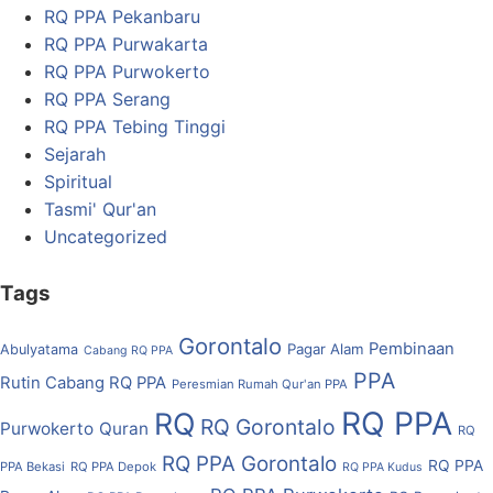
RQ PPA Pekanbaru
RQ PPA Purwakarta
RQ PPA Purwokerto
RQ PPA Serang
RQ PPA Tebing Tinggi
Sejarah
Spiritual
Tasmi' Qur'an
Uncategorized
Tags
Gorontalo
Pembinaan
Pagar Alam
Abulyatama
Cabang RQ PPA
PPA
Rutin Cabang RQ PPA
Peresmian Rumah Qur'an PPA
RQ PPA
RQ
RQ Gorontalo
Purwokerto
Quran
RQ
RQ PPA Gorontalo
RQ PPA
PPA Bekasi
RQ PPA Depok
RQ PPA Kudus