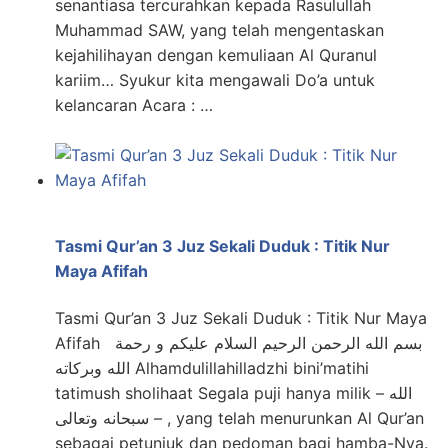
senantiasa tercurahkan kepada Rasulullah
Muhammad SAW, yang telah mengentaskan
kejahilihayan dengan kemuliaan Al Quranul
kariim… Syukur kita mengawali Do’a untuk
kelancaran Acara : …
Tasmi Qur’an 3 Juz Sekali Duduk : Titik Nur
Maya Afifah
Tasmi Qur’an 3 Juz Sekali Duduk : Titik Nur Maya
Afifah بسم الله الرحمن الرحيم السلام عليكم و رحمة
الله وبركاته Alhamdulillahilladzhi bini’matihi
tatimush sholihaat Segala puji hanya milik الله –
سبحانه وتعالى – , yang telah menurunkan Al Qur’an
sebagai petunjuk dan pedoman bagi hamba-Nya.