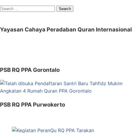
Search
for:
Yayasan Cahaya Peradaban Quran Internasional
PSB RQ PPA Gorontalo
PSB RQ PPA Purwokerto