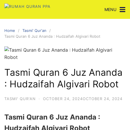
Skip
MENU
to
content
Home
Tasmi' Qur'an
Tasmi Quran 6 Juz Ananda : Hudzaifah Algivari Robot
Tasmi Quran 6 Juz Ananda
: Hudzaifah Algivari Robot
TASMI' QUR'AN
·
OCTOBER 24, 2024
OCTOBER 24, 2024
Tasmi Quran 6 Juz Ananda :
Hudzaifah Algivari Robot