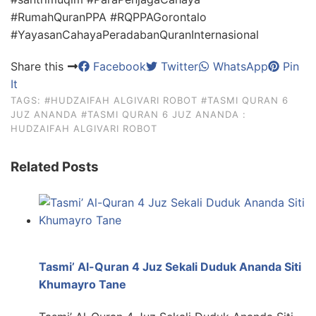
#RumahQuranPPA #RQPPAGorontalo
#YayasanCahayaPeradabanQuranInternasional
Share this
Facebook
Twitter
WhatsApp
Pin
It
TAGS:
#HUDZAIFAH ALGIVARI ROBOT
#TASMI QURAN 6
JUZ ANANDA
#TASMI QURAN 6 JUZ ANANDA :
HUDZAIFAH ALGIVARI ROBOT
Related Posts
Tasmi’ Al-Quran 4 Juz Sekali Duduk Ananda Siti
Khumayro Tane