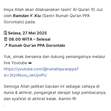
Insya Allah akan dilaksanakan tasmi’ Al-Quran 10 Juz
oleh
Ramdan Y. Kiu
(Santri Rumah Qur’an PPA
Gorontalo) pada:
🗓️ Selasa, 27 Mei 2025
⏰ 08.00 WITA – Selesai
📍 Rumah Qur’an PPA Gorontalo
Yuk, simak bersama dan dukung semangatnya melalui
live Youtube ➡️
https://youtube.com/@rumahquranppa?
si=3tznNuvu_iwUynPU
Semoga Allah jadikan bacaan ini sebagai cahaya di
dunia & akhirat, pengangkat derajat bagi pembacanya,
dan syafa’at di akhirat kelak. Aamiin 🤲
.
.