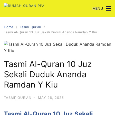
Skip
MENU
to
content
Home
Tasmi' Qur'an
Tasmi Al-Quran 10 Juz Sekali Duduk Ananda Ramdan Y Kiu
Tasmi Al-Quran 10 Juz
Sekali Duduk Ananda
Ramdan Y Kiu
TASMI' QUR'AN
·
MAY 26, 2025
Tasmi Al-Quran 10 Juz Sekali