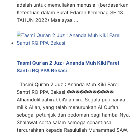
adalah untuk memuliakan manusia. (berdasarkan
Ketentuan dalam Surat Edaran Kemenag SE 13
TAHUN 2022) Maa syaa …
Tasmi Qur’an 2 Juz : Ananda Muh Kiki Farel
Santri RQ PPA Bekasi
Tasmi Qur’an 2 Juz : Ananda Muh Kiki Farel
Santri RQ PPA Bekasi ☘️☘️☘️☘️☘️☘️☘️☘️☘️☘️☘️
Alhamdulillaahirabbil’alamiin.. Segala puji hanya
milik Allah, yang telah menurunkan Al Qur’an
sebagai petunjuk dan pedoman bagi hamba-Nya.
Shalawat serta salam semoga senantiasa
tercurahkan kepada Rasulullah Muhammad SAW,