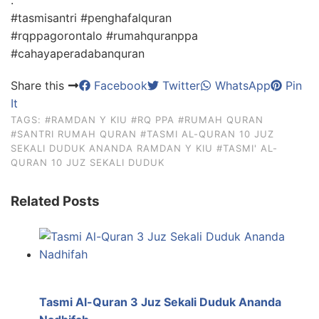
#tasmisantri #penghafalquran
#rqppagorontalo #rumahquranppa
#cahayaperadabanquran
Share this
Facebook
Twitter
WhatsApp
Pin
It
TAGS:
#RAMDAN Y KIU
#RQ PPA
#RUMAH QURAN
#SANTRI RUMAH QURAN
#TASMI AL-QURAN 10 JUZ
SEKALI DUDUK ANANDA RAMDAN Y KIU
#TASMI' AL-
QURAN 10 JUZ SEKALI DUDUK
Related Posts
Tasmi Al-Quran 3 Juz Sekali Duduk Ananda