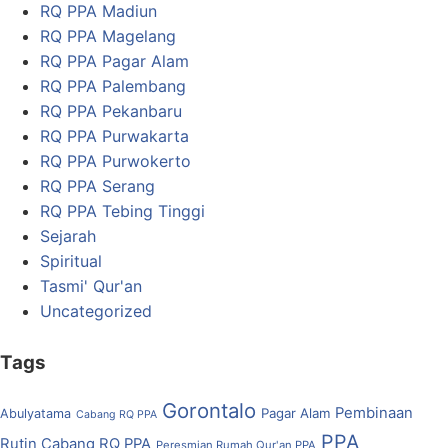
RQ PPA Madiun
RQ PPA Magelang
RQ PPA Pagar Alam
RQ PPA Palembang
RQ PPA Pekanbaru
RQ PPA Purwakarta
RQ PPA Purwokerto
RQ PPA Serang
RQ PPA Tebing Tinggi
Sejarah
Spiritual
Tasmi' Qur'an
Uncategorized
Tags
Gorontalo
Pembinaan
Pagar Alam
Abulyatama
Cabang RQ PPA
PPA
Rutin Cabang RQ PPA
Peresmian Rumah Qur'an PPA