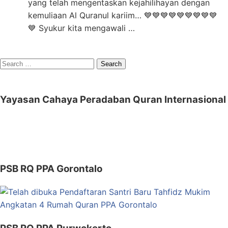
yang telah mengentaskan kejahilihayan dengan
kemuliaan Al Quranul kariim… 💙💙💙💙💙💙💙💙💙
💙 Syukur kita mengawali …
Search
for:
Yayasan Cahaya Peradaban Quran Internasional
PSB RQ PPA Gorontalo