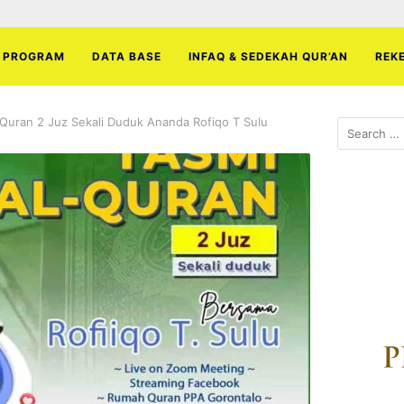
PROGRAM
DATA BASE
INFAQ & SEDEKAH QUR’AN
REK
 Quran 2 Juz Sekali Duduk Ananda Rofiqo T Sulu
Search
for: