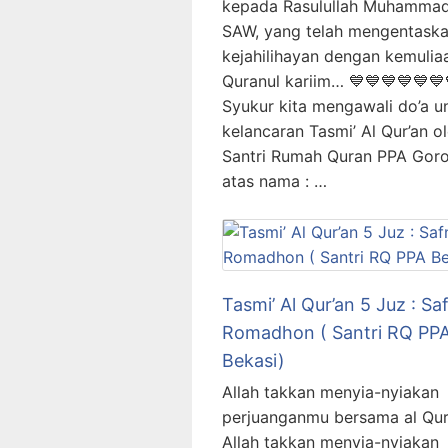
kepada Rasulullah Muhamma
SAW, yang telah mengentask
kejahilihayan dengan kemulia
Quranul kariim… 💙💙💙💙💙💙
Syukur kita mengawali do’a u
kelancaran Tasmi’ Al Qur’an o
Santri Rumah Quran PPA Goro
atas nama : …
Tasmi’ Al Qur’an 5 Juz : Sa
Romadhon ( Santri RQ PP
Bekasi)
Allah takkan menyia-nyiakan
perjuanganmu bersama al Qur’
Allah takkan menyia-nyiakan