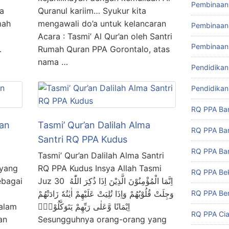
Pembinaan 
a
Quranul kariim… Syukur kita
mah
mengawali do’a untuk kelancaran
Pembinaan 
Acara : Tasmi’ Al Qur’an oleh Santri
Pembinaan
…
Rumah Quran PPA Gorontalo, atas
nama …
Pendidikan
Pendidikan
RQ PPA Ba
han
Tasmi’ Qur’an Dalilah Alma
RQ PPA Ba
Santri RQ PPA Kudus
RQ PPA Ban
Tasmi’ Qur’an Dalilah Alma Santri
 yang
RQ PPA Kudus Insya Allah Tasmi
RQ PPA Be
ebagai
Juz 30 اِنَّمَا الْمُؤْمِنُوْنَ الَّذِيْنَ اِذَا ذُكِرَ اللّٰهُ
RQ PPA Ben
وَجِلَتْ قُلُوْبُهُمْ وَاِذَا تُلِيَتْ عَلَيْهِمْ اٰيٰتُهٗ زَادَتْهُمْ
alam
اِيْمَانًا وَّعَلٰى رَبِّهِمْ يَتَوَكَّلُوْنَۙ
RQ PPA Cia
an
Sesungguhnya orang-orang yang