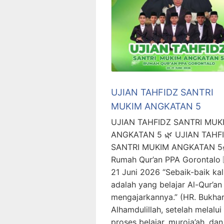
UJIAN TAHFIDZ SANTRI
MUKIM ANGKATAN 5
UJIAN TAHFIDZ SANTRI MUK
ANGKATAN 5 🌿 UJIAN TAHF
SANTRI MUKIM ANGKATAN 5
Rumah Qur’an PPA Gorontalo 
21 Juni 2026 “Sebaik-baik kal
adalah yang belajar Al-Qur’an
mengajarkannya.” (HR. Bukhar
Alhamdulillah, setelah melalui
proses belajar, muroja’ah, dan