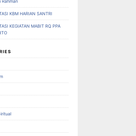
ri Rahman
ASI KBM HARIAN SANTRI
ASI KEGIATAN MABIT RQ PPA
RTO
RIES
am
ritual