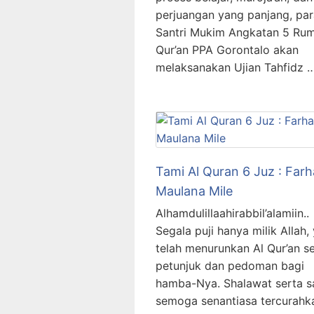
perjuangan yang panjang, par
Santri Mukim Angkatan 5 Ru
Qur’an PPA Gorontalo akan
melaksanakan Ujian Tahfidz 
Tami Al Quran 6 Juz : Far
Maulana Mile
Alhamdulillaahirabbil’alamiin..
Segala puji hanya milik Allah,
telah menurunkan Al Qur’an s
petunjuk dan pedoman bagi
hamba-Nya. Shalawat serta s
semoga senantiasa tercurahk