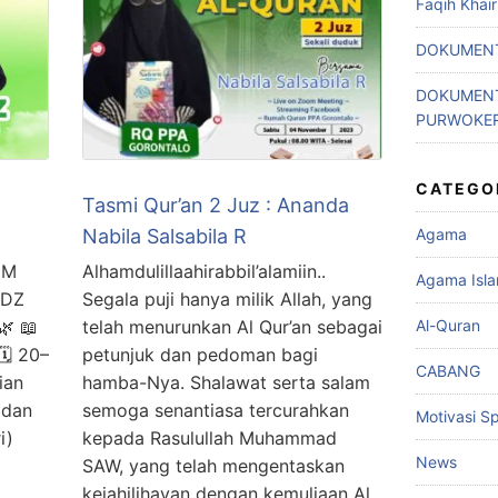
Faqih Khai
DOKUMENT
DOKUMENT
PURWOKE
CATEGO
Tasmi Qur’an 2 Juz : Ananda
Agama
Nabila Salsabila R
IM
Alhamdulillaahirabbil’alamiin..
Agama Isl
IDZ
Segala puji hanya milik Allah, yang
Al-Quran
 📖
telah menurunkan Al Qur’an sebagai
️ 20–
petunjuk dan pedoman bagi
CABANG
ian
hamba-Nya. Shalawat serta salam
 dan
semoga senantiasa tercurahkan
Motivasi Spi
i)
kepada Rasulullah Muhammad
News
SAW, yang telah mengentaskan
kejahilihayan dengan kemuliaan Al