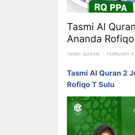
Tasmi Al Quran
Ananda Rofiqo
TASMI' QUR'AN
·
FEBRUARY 6
Tasmi Al Quran 2 
Rofiqo T Sulu