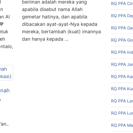
d
beriman adalah mereka yang
RQ PPA Ci
an
apabila disebut nama Allah
RQ PPA De
an Al
gemetar hatinya, dan apabila
💙
dibacakan ayat-ayat-Nya kepada
RQ PPA Ga
ntuk
mereka, bertambah (kuat) imannya
leh
dan hanya kepada …
RQ PPA Gor
ntalo,
RQ PPA In
RQ PPA Ja
RQ PPA Ka
RQ PPA Ku
fnah
A
RQ PPA L
RQ PPA Lu
an..
RQ PPA Ma