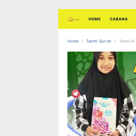
Skip
to
content
HOME
CABANG
Home
Tasmi' Qur'an
Tasmi Al