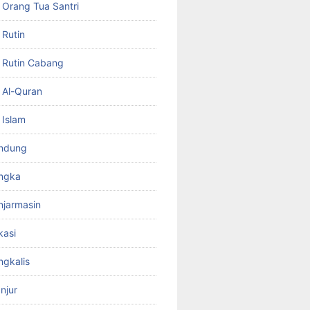
Orang Tua Santri
Rutin
 Rutin Cabang
 Al-Quran
 Islam
ndung
ngka
jarmasin
kasi
gkalis
njur