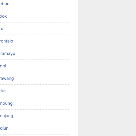
rebon
pok
rut
ontalo
dramayu
mbi
rawang
dus
ampung
majang
diun