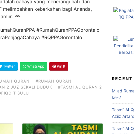
 adalah cahaya yang menerangi hati dan
T melimpahkan keberkahan bagi Ananda,
Aamiin.
🤲
#RumahQuranPPA #RumahQuranPPAGorontalo
raPenjagaCahaya #RQPPAGorontalo
Twitter
WhatsApp
Pin It
RECENT
UMAH QURAN
#RUMAH QURAN
AN 2 JUZ SEKALI DUDUK
#TASMI AL QURAN 2
Milad Rum
OFIQO T SULU
ke-2
Tasmi’ Al-
Aziiz Artan
Tasmi’ Al-