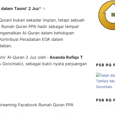
 dalam Tasmi’ 2 Juz
*
✨
 Qurani bukan sekadar impian, tetapi sebuah
. Rumah Quran PPA hadir sebagai tempat
engamalkan Al-Quran dalam kehidupan
 Kontribusi Peradaban EOA dalam
daban.
mi’ Al-Quran 2 Juz oleh :
Ananda Rofiqo T
 Gorontalo), sebagai bukti nyata perjuangan
PSB RQ
PSB RQ
Streaming Facebook Rumah Quran PPA