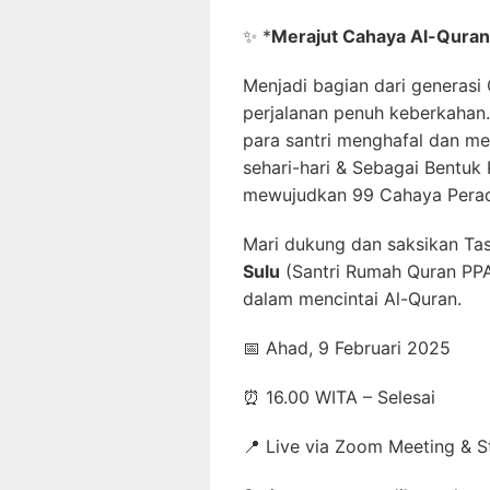
✨
*
Merajut Cahaya Al-Quran
Menjadi bagian dari generasi
perjalanan penuh keberkahan
para santri menghafal dan m
sehari-hari & Sebagai Bentuk
mewujudkan 99 Cahaya Pera
Mari dukung dan saksikan Tas
Sulu
(Santri Rumah Quran PPA
dalam mencintai Al-Quran.
📅
Ahad, 9 Februari 2025
⏰
16.00 WITA – Selesai
📍
Live via Zoom Meeting & 