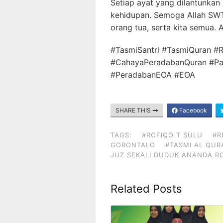
Setiap ayat yang dilantunkan
kehidupan. Semoga Allah SW
orang tua, serta kita semua. 
#TasmiSantri #TasmiQuran 
#CahayaPeradabanQuran #Pa
#PeradabanEOA #EOA
SHARE THIS
Facebook
TAGS:
#ROFIQO T SULU
#R
GORONTALO
#TASMI AL QUR
JUZ SEKALI DUDUK ANANDA R
Related Posts