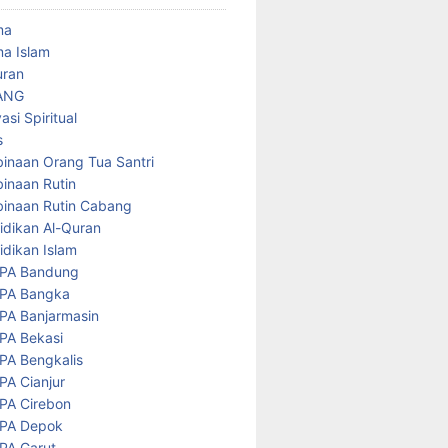
ma
a Islam
uran
ANG
asi Spiritual
s
inaan Orang Tua Santri
inaan Rutin
inaan Rutin Cabang
idikan Al-Quran
idikan Islam
PA Bandung
PA Bangka
PA Banjarmasin
PA Bekasi
PA Bengkalis
PA Cianjur
PA Cirebon
PA Depok
PA Garut