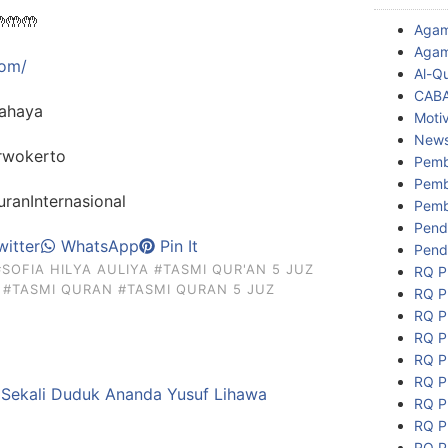

🤲
🤲
Aga
Agam
com/
Al-Q
CAB
ahaya
Motiv
New
rwokerto
Pemb
Pemb
anInternasional
Pemb
Pend
itter
WhatsApp
Pin It
Pend
#SOFIA HILYA AULIYA
#TASMI QUR'AN 5 JUZ
RQ P
#TASMI QURAN
#TASMI QURAN 5 JUZ
RQ P
RQ P
RQ P
RQ P
RQ P
RQ P
RQ P
RQ P