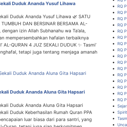
 Sekali Duduk Ananda Yusuf Lihawa
RQ P
RQ P
Sekali Duduk Ananda Yusuf Lihawa 🌿 SATU
RQ P
I TUMBUH DAN BERSINAR BERSAMA AL-
RQ P
 dengan izin Allah Subhanahu wa Ta’ala,
RQ P
RQ P
kan mempersembahkan hafalan terbaiknya
RQ P
MI’ AL-QUR’AN 4 JUZ SEKALI DUDUK ✨ Tasmi’
RQ P
nghafal, tetapi juga tentang menjaga amanah
RQ P
RQ P
RQ P
RQ P
RQ P
RQ P
ekali Duduk Ananda Aluna Gita Hapsari
RQ P
RQ P
ekali Duduk Ananda Aluna Gita Hapsari
Seja
Sekali Duduk Keberhasilan Rumah Quran PPA
Spiri
Tasmi
encapaian luar biasa dari para santri, yang
Unca
l-Quran, tetapi juga siap berkomitmen