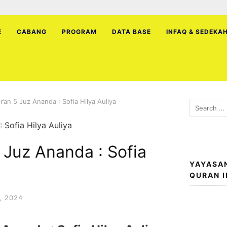
E
CABANG
PROGRAM
DATA BASE
INFAQ & SEDEKA
’an 5 Juz Ananda : Sofia Hilya Auliya
Search
for:
 Juz Ananda : Sofia
YAYASA
QURAN 
, 2024