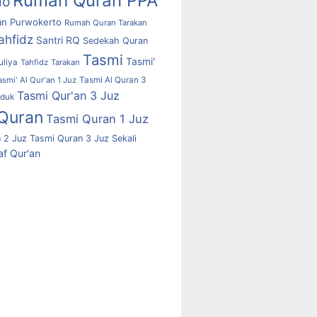
Rumah Quran PPA
lo
n Purwokerto
Rumah Quran Tarakan
ahfidz
Santri RQ
Sedekah Quran
Tasmi
Tasmi'
uliya
Tahfidz
Tarakan
asmi' Al Qur'an 1 Juz
Tasmi Al Quran 3
Tasmi Qur'an 3 Juz
uduk
Quran
Tasmi Quran 1 Juz
 2 Juz
Tasmi Quran 3 Juz Sekali
f Qur'an