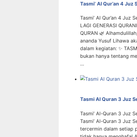
Tasmi’ Al Qur’an 4 Juz
Tasmi’ Al Qur’an 4 Juz 
LAGI GENERASI QURAN
QUR’AN 🌿 Alhamdulillah,
ananda Yusuf Lihawa a
dalam kegiatan: ✨ TAS
bukan hanya tentang me
…
Tasmi Al Quran 3 Juz S
Tasmi’ Al-Quran 3 Juz S
Tasmi’ Al-Quran 3 Juz 
tercermin dalam setiap p
tidak hanya menghafal A