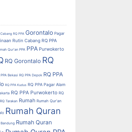
Gorontalo
Pagar
Cabang RQ PPA
inaan Rutin Cabang RQ PPA
PPA
Purwokerto
mah Qur'an PPA
RQ
Q
RQ Gorontalo
RQ PPA
 PPA Bekasi
RQ PPA Depok
lo
RQ PPA Pagar Alam
RQ PPA Kudus
RQ PPA Purwokerto
RQ
akarta
Rumah
Rumah Qur'an
RQ Tarakan
Rumah Quran
alo
Rumah Quran
 Bandung