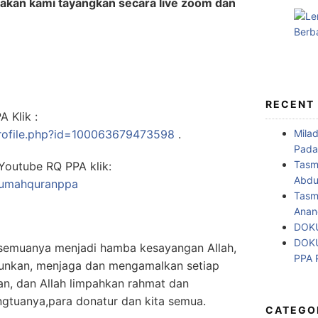
i akan kami tayangkan secara live zoom dan
RECENT
 Klik :
Mila
rofile.php?id=100063679473598
.
Pada
Tasm
Youtube RQ PPA klik:
Abdul
rumahquranppa
Tasm
Anan
DOKU
DOKU
semuanya menjadi hamba kesayangan Allah,
PPA
unkan, menjaga dan mengamalkan setiap
kan, dan Allah limpahkan rahmat dan
gtuanya,para donatur dan kita semua.
CATEGO