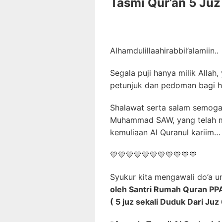
Tasmi Qur’an 5 Juz 
Alhamdulillaahirabbil’alamiin..
Segala puji hanya milik Allah
petunjuk dan pedoman bagi 
Shalawat serta salam semoga 
Muhammad SAW, yang telah m
kemuliaan Al Quranul kariim…
💙
💙
💙
💙
💙
💙
💙
💙
💙
💙
💙
Syukur kita mengawali do’a u
oleh Santri Rumah Quran PPA 
( 5 juz sekali Duduk Dari Juz