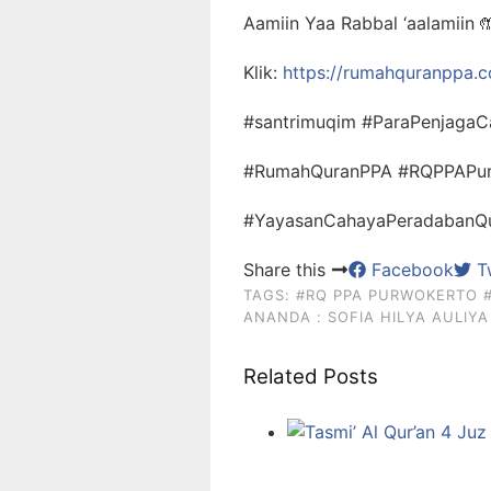
Aamiin Yaa Rabbal ‘aalamiin

Klik:
https://rumahquranppa.
#santrimuqim #ParaPenjagaC
#RumahQuranPPA #RQPPAPu
#YayasanCahayaPeradabanQur
Share this
Facebook
Tw
TAGS:
#RQ PPA PURWOKERTO
ANANDA : SOFIA HILYA AULIYA
Related Posts