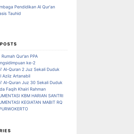
 POSTS
d Rumah Qur’an PPA
ngsidimpuan ke-2
i’ Al-Quran 2 Juz Sekali Duduk
 Aziiz Artanabil
i’ Al-Quran Juz 30 Sekali Duduk
da Faqih Khairi Rahman
MENTASI KBM HARIAN SANTRI
MENTASI KEGIATAN MABIT RQ
 PURWOKERTO
RIES