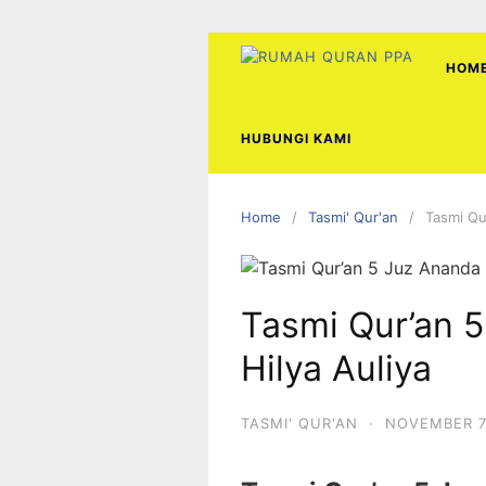
Skip
to
content
HOM
HUBUNGI KAMI
Home
Tasmi' Qur'an
Tasmi Qur
Tasmi Qur’an 5
Hilya Auliya
TASMI' QUR'AN
·
NOVEMBER 7