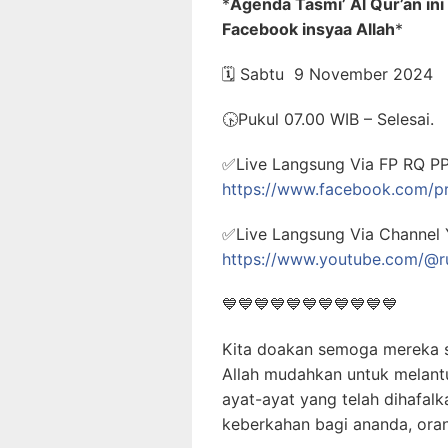
*
Agenda Tasmi’ Al Qur’an in
Facebook insyaa Allah
*
🗓️
Sabtu 9 November 2024
🕟
Pukul 07.00 WIB – Selesai.
✅
Live Langsung Via FP RQ PPA
https://www.facebook.com/p
✅
Live Langsung Via Channel 
https://www.youtube.com/@
💙
💙
💙
💙
💙
💙
💙
💙
💙
💙
💙
Kita doakan semoga mereka 
Allah mudahkan untuk melant
ayat-ayat yang telah dihafal
keberkahan bagi ananda, oran