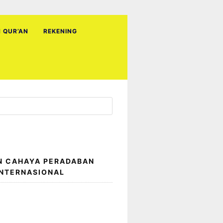
H QUR’AN
REKENING
N CAHAYA PERADABAN
INTERNASIONAL