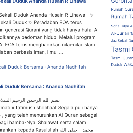
Goronta
Sekali Duduk Ananda Husain R Lihawa
Rumah Qura
 Sekali Duduk Ananda Husain R Lihawa ✨
Rumah T
 Sekali Duduk ✨ Peradaban EOA terus
Sofia Hilya A
generasi Qurani yang tidak hanya hafal Al-
Al-Qur'an
T
adikannya pedoman hidup. Melalui program
Juz Sekali D
, EOA terus menghadirkan nilai-nilai Islam
Tasmi 
ban berbasis iman, ilmu, …
Tasmi Quran
Waka
Duduk
li Duduk Bersama : Ananda Nadhifah
بسم الله الرحمن الرحيم السلام
i’matihi tatimush sholihaat Segala puji hanya
agi hamba-Nya. Shalawat serta salam
kepada Rasulullah محمد – صلى الله