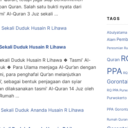
an Quran. Salah satu bukti nyata dari
smi’ Al-Quran 3 Juz sekali …
TAGS
Abulyatama
Pemb
Alam
Sekali Duduk Husain R Lihawa
Peresmian Ru
R
Quran
ekali Duduk Husain R Lihawa 🍀 Tasmi’ Al-
duk 🍀 Para Ulama menjaga Al-Qur’an dengan
PPA
RQ
ini, para penghafal Qur’an melanjutkan
Goronta
’, sebagai bentuk penjagaan dan syiar
an dilaksanakan tasmi’ Al-Quran 14 Juz oleh
RQ PPA Purw
i Rumah …
Purwokerto
PPA Goront
Rumah Quran