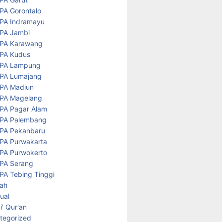
PA Gorontalo
PA Indramayu
PA Jambi
PA Karawang
PA Kudus
PA Lampung
PA Lumajang
PA Madiun
PA Magelang
PA Pagar Alam
PA Palembang
PA Pekanbaru
PA Purwakarta
PA Purwokerto
PA Serang
PA Tebing Tinggi
rah
tual
' Qur'an
tegorized