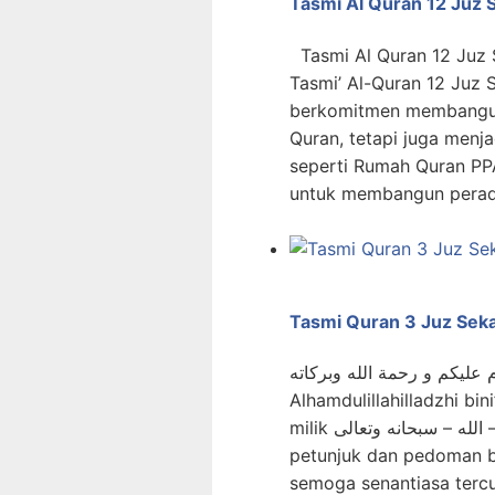
Tasmi Al Quran 12 Juz 
Tasmi Al Quran 12 Juz
Tasmi’ Al-Quran 12 Juz
berkomitmen membangun 
Quran, tetapi juga menj
seperti Rumah Quran PPA
untuk membangun perada
Tasmi Quran 3 Juz Seka
 عليكم و رحمة الله وبركاته
Alhamdulillahilladzhi bin
milik الله – سبحانه وتعالى – , yang telah menurunkan Al Qur’an sebagai
petunjuk dan pedoman b
semoga senantiasa tercurahkan 