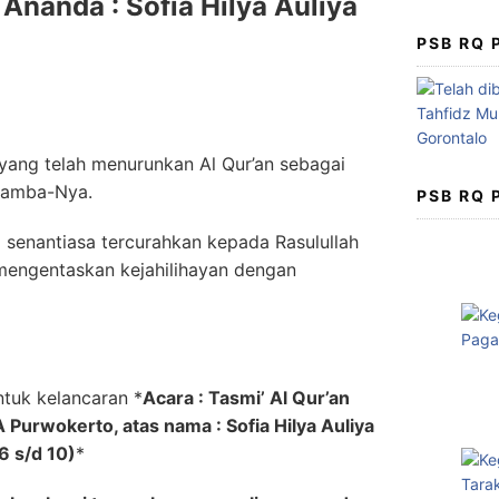
Ananda : Sofia Hilya Auliya
PSB RQ
, yang telah menurunkan Al Qur’an sebagai
hamba-Nya.
PSB RQ
senantiasa tercurahkan kepada Rasulullah
engentaskan kejahilihayan dengan
ntuk kelancaran
*
Acara : Tasmi’ Al Qur’an
Purwokerto, atas nama : Sofia Hilya Auliya
 6 s/d 10)
*