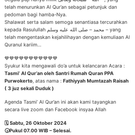
telah menurunkan Al Qur’an sebagai petunjuk dan
pedoman bagi hamba-Nya.
Shalawat serta salam semoga senantiasa tercurahkan
kepada Rasulullah محمد – صلى الله عليه وسلم – yang
telah mengentaskan kejahilihayan dengan kemuliaan Al
Quranul kariim…
💙💙💙💙💙💙💙💙💙💙💙
Syukur kita mengawali do’a untuk kelancaran​ A​cara :
Tasmi’ Al Qur’an oleh Santri Rumah Quran PPA
Purwokerto
, atas nama :
Fathiyyah Mumtazah Raisah
( 3 juz sekali Duduk )
Agenda Tasmi’ Al Qur’an ini akan kami tayangkan
secara live zoom dan Facebook insyaa Allah
🗓️ Sabtu, 26 Oktober 2024
🕟Pukul 07.00 WIB – Selesai.