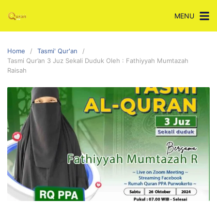
Skip
MENU
to
content
Home
Tasmi' Qur'an
Tasmi Qur’an 3 Juz Sekali Duduk Oleh : Fathiyyah Mumtazah
Raisah