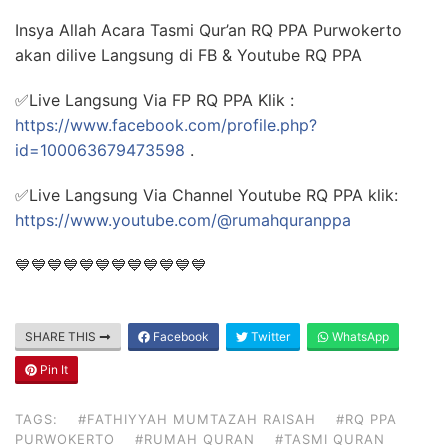
Insya Allah Acara Tasmi Qur’an RQ PPA Purwokerto
akan dilive Langsung di FB & Youtube RQ PPA
✅Live Langsung Via FP RQ PPA Klik :
https://www.facebook.com/profile.php?
id=100063679473598
.
✅Live Langsung Via Channel Youtube RQ PPA klik:
https://www.youtube.com/@rumahquranppa
💙💙💙💙💙💙💙💙💙💙💙💙
SHARE THIS
Facebook
Twitter
WhatsApp
Pin It
TAGS:
#FATHIYYAH MUMTAZAH RAISAH
#RQ PPA
PURWOKERTO
#RUMAH QURAN
#TASMI QURAN