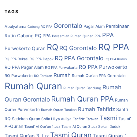
TAGS
Gorontalo
Pembinaan
Pagar Alam
Abulyatama
Cabang RQ PPA
PPA
Rutin Cabang RQ PPA
Peresmian Rumah Qur'an PPA
RQ PPA
RQ
RQ Gorontalo
Purwokerto
Quran
RQ PPA Gorontalo
RQ PPA Bekasi
RQ PPA Depok
RQ PPA Kudus
RQ PPA Purwokerto
RQ PPA Pagar Alam
RQ PPA Purwakarta
Rumah
RQ Purwokerto
Rumah Qur'an PPA Gorontalo
RQ Tarakan
Rumah Quran
Rumah
Rumah Quran Bandung
Rumah Quran PPA
Quran Gorontalo
Rumah
Rumah Tahfidz
Quran Purwokerto
Santri
Rumah Quran Tarakan
Tasmi
RQ
Tasmi'
Sedekah Quran
Sofia Hilya Auliya
Tahfidz
Tarakan
Al-Qur'an
Tasmi' Al Qur'an 1 Juz
Tasmi Al Quran 3 Juz Sekali Duduk
Tasmi Quran
Tasmi Qur'an 3 Juz
Tasmi Quran 1