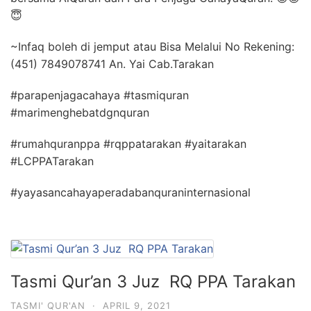
😇
~Infaq boleh di jemput atau Bisa Melalui No Rekening:
(451) 7849078741 An. Yai Cab.Tarakan
#parapenjagacahaya #tasmiquran
#marimenghebatdgnquran
#rumahquranppa #rqppatarakan #yaitarakan
#LCPPATarakan
#yayasancahayaperadabanquraninternasional
Tasmi Qur’an 3 Juz RQ PPA Tarakan
TASMI' QUR'AN
·
APRIL 9, 2021