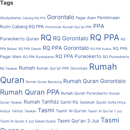
Tags
Gorontalo
Pembinaan
Pagar Alam
Abulyatama
Cabang RQ PPA
PPA
Rutin Cabang RQ PPA
Peresmian Rumah Qur'an PPA
RQ PPA
RQ
RQ Gorontalo
Purwokerto
Quran
RQ
RQ PPA Gorontalo
RQ PPA
PPA Bekasi
RQ PPA Depok
RQ PPA Kudus
RQ PPA Purwokerto
Pagar Alam
RQ Purwokerto
RQ PPA Purwakarta
Rumah
Rumah
Rumah Qur'an PPA Gorontalo
RQ Tarakan
Quran
Rumah Quran Gorontalo
Rumah Quran Bandung
Rumah Quran PPA
Rumah Quran Purwokerto
Rumah
Rumah Tahfidz
Santri RQ
Sedekah Quran
Quran Tarakan
Sofia Hilya
Tasmi
Tasmi' Al-Qur'an
Auliya
Tahfidz
Tarakan
Tasmi' Al Qur'an 1 Juz
Tasmi
Tasmi Qur'an 3 Juz
Tasmi Al Quran 3 Juz Sekali Duduk