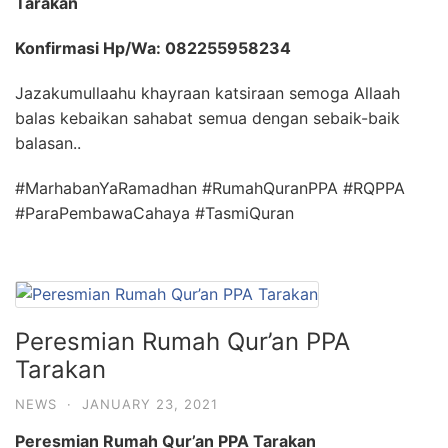
Tarakan
Konfirmasi Hp/Wa: 082255958234
Jazakumullaahu khayraan katsiraan semoga Allaah
balas kebaikan sahabat semua dengan sebaik-baik
balasan..
#MarhabanYaRamadhan #RumahQuranPPA #RQPPA
#ParaPembawaCahaya #TasmiQuran
Peresmian Rumah Qur’an PPA
Tarakan
NEWS
·
JANUARY 23, 2021
Peresmian Rumah Qur’an PPA Tarakan