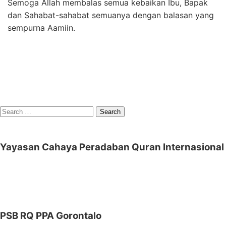
Semoga Allah membalas semua kebaikan Ibu, Bapak
dan Sahabat-sahabat semuanya dengan balasan yang
sempurna Aamiin.
Search
for:
Yayasan Cahaya Peradaban Quran Internasional
PSB RQ PPA Gorontalo