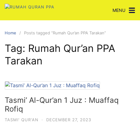
Skip
MENU
to
content
Home
Posts tagged “Rumah Qur’an PPA Tarakan”
Tag:
Rumah Qur’an PPA
Tarakan
Tasmi’ Al-Qur’an 1 Juz : Muaffaq
Rofiq
TASMI' QUR'AN
·
DECEMBER 27, 2023