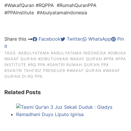
#WakafQuran #RQPPA #RumahQuranPPA
#PPAInstitute #AbulyatamaIndonesia
Share this
Facebook
Twitter
WhatsApp
Pin
It
TAGS:
#ABULYATAMA
#ABULYATAMA INDONESIA
#DIBUKA
WAKAF QUR'AN
#DIBUTUHKAN WAKAF QUR'AN
#PPA
#PPA
INSTITUTE
#RQ PPA
#SANTRI RUMAH QUR'AN PPA
#SANTRI TAHFIDZ PRENEUER
#WAKAF QUR'AN
#WAKAF
QUR'AN DI RQ PPA
Related Posts