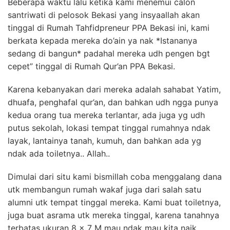
Beberapa waktu lalu ketika kami menemui calon
santriwati di pelosok Bekasi yang insyaallah akan
tinggal di Rumah Tahfidpreneur PPA Bekasi ini, kami
berkata kepada mereka do’ain ya nak *Istananya
sedang di bangun* padahal mereka udh pengen bgt
cepet” tinggal di Rumah Qur’an PPA Bekasi.
Karena kebanyakan dari mereka adalah sahabat Yatim,
dhuafa, penghafal qur’an, dan bahkan udh ngga punya
kedua orang tua mereka terlantar, ada juga yg udh
putus sekolah, lokasi tempat tinggal rumahnya ndak
layak, lantainya tanah, kumuh, dan bahkan ada yg
ndak ada toiletnya.. Allah..
Dimulai dari situ kami bismillah coba menggalang dana
utk membangun rumah wakaf juga dari salah satu
alumni utk tempat tinggal mereka. Kami buat toiletnya,
juga buat asrama utk mereka tinggal, karena tanahnya
terbatas ukuran 8 x 7 M mau ndak mau kita naik