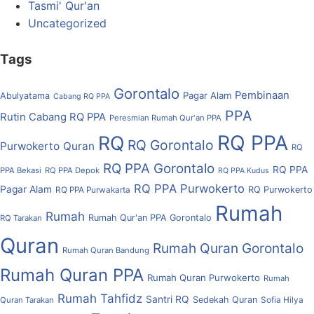
Tasmi' Qur'an
Uncategorized
Tags
Gorontalo
Pembinaan
Pagar Alam
Abulyatama
Cabang RQ PPA
PPA
Rutin Cabang RQ PPA
Peresmian Rumah Qur'an PPA
RQ PPA
RQ
RQ Gorontalo
Purwokerto
Quran
RQ
RQ PPA Gorontalo
RQ PPA
PPA Bekasi
RQ PPA Depok
RQ PPA Kudus
RQ PPA Purwokerto
Pagar Alam
RQ Purwokerto
RQ PPA Purwakarta
Rumah
Rumah
Rumah Qur'an PPA Gorontalo
RQ Tarakan
Quran
Rumah Quran Gorontalo
Rumah Quran Bandung
Rumah Quran PPA
Rumah Quran Purwokerto
Rumah
Rumah Tahfidz
Santri RQ
Sedekah Quran
Quran Tarakan
Sofia Hilya