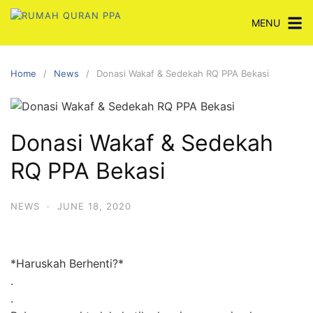
Skip
MENU
to
content
Home
News
Donasi Wakaf & Sedekah RQ PPA Bekasi
Donasi Wakaf & Sedekah
RQ PPA Bekasi
NEWS
·
JUNE 18, 2020
*Haruskah Berhenti?*
.
.