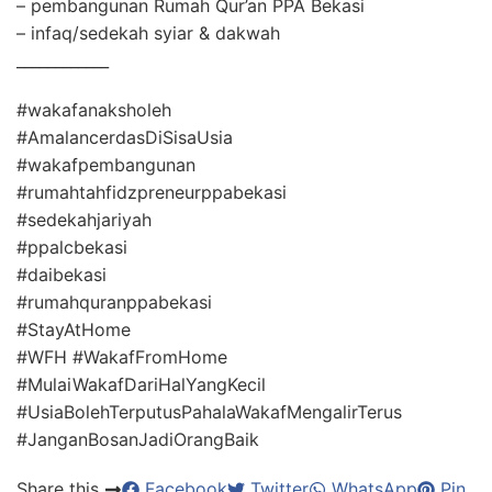
– pembangunan Rumah Qur’an PPA Bekasi
– infaq/sedekah syiar & dakwah
____________
#wakafanaksholeh
#AmalancerdasDiSisaUsia
#wakafpembangunan
#rumahtahfidzpreneurppabekasi
#sedekahjariyah
#ppalcbekasi
#daibekasi
#rumahquranppabekasi
#StayAtHome
#WFH #WakafFromHome
#MulaiWakafDariHalYangKecil
#UsiaBolehTerputusPahalaWakafMengalirTerus
#JanganBosanJadiOrangBaik
Share this
Facebook
Twitter
WhatsApp
Pin