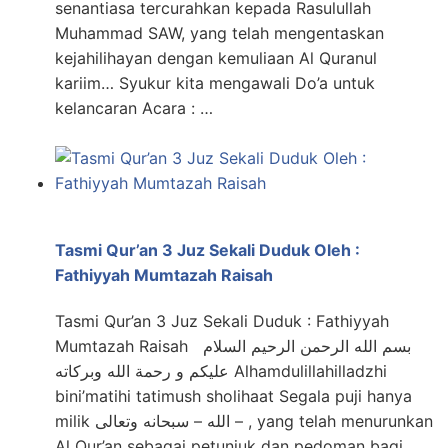
senantiasa tercurahkan kepada Rasulullah
Muhammad SAW, yang telah mengentaskan
kejahilihayan dengan kemuliaan Al Quranul
kariim… Syukur kita mengawali Do’a untuk
kelancaran Acara : …
Tasmi Qur’an 3 Juz Sekali Duduk Oleh :
Fathiyyah Mumtazah Raisah
Tasmi Qur’an 3 Juz Sekali Duduk : Fathiyyah
Mumtazah Raisah بسم الله الرحمن الرحيم السلام
عليكم و رحمة الله وبركاته Alhamdulillahilladzhi
bini’matihi tatimush sholihaat Segala puji hanya
milik الله – سبحانه وتعالى – , yang telah menurunkan
Al Qur’an sebagai petunjuk dan pedoman bagi