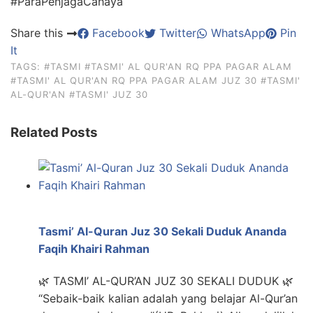
#ParaPenjagaCahaya
Share this
Facebook
Twitter
WhatsApp
Pin
It
TAGS:
#TASMI
#TASMI' AL QUR'AN RQ PPA PAGAR ALAM
#TASMI' AL QUR'AN RQ PPA PAGAR ALAM JUZ 30
#TASMI'
AL-QUR'AN
#TASMI' JUZ 30
Related Posts
Tasmi’ Al-Quran Juz 30 Sekali Duduk Ananda
Faqih Khairi Rahman
🌿 TASMI’ AL-QUR’AN JUZ 30 SEKALI DUDUK 🌿
“Sebaik-baik kalian adalah yang belajar Al-Qur’an