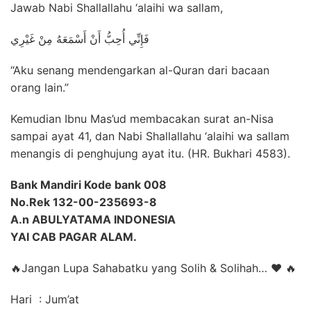
Jawab Nabi Shallallahu ‘alaihi wa sallam,
فَإِنِّي أُحِبُّ أَنْ أَسْمَعَهُ مِنْ غَيْرِي
“Aku senang mendengarkan al-Quran dari bacaan
orang lain.”
Kemudian Ibnu Mas’ud membacakan surat an-Nisa
sampai ayat 41, dan Nabi Shallallahu ‘alaihi wa sallam
menangis di penghujung ayat itu. (HR. Bukhari 4583).
Bank Mandiri Kode bank 008
No.Rek 132-00-235693-8
A.n ABULYATAMA INDONESIA
YAI CAB PAGAR ALAM.
🔥Jangan Lupa Sahabatku yang Solih & Solihah… ❤ 🔥
Hari : Jum’at