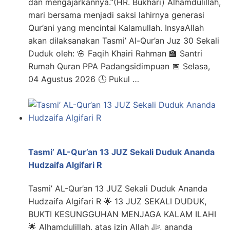
dan mengajarkannya.”(HR. Bukhari) Alhamdulillah,
mari bersama menjadi saksi lahirnya generasi
Qur’ani yang mencintai Kalamullah. InsyaAllah
akan dilaksanakan Tasmi’ Al-Qur’an Juz 30 Sekali
Duduk oleh: 🌸 Faqih Khairi Rahman 🏫 Santri
Rumah Quran PPA Padangsidimpuan 📅 Selasa,
04 Agustus 2026 🕓 Pukul …
Tasmi’ AL-Qur’an 13 JUZ Sekali Duduk Ananda
Hudzaifa Algifari R
Tasmi’ AL-Qur’an 13 JUZ Sekali Duduk Ananda
Hudzaifa Algifari R 🌟 13 JUZ SEKALI DUDUK,
BUKTI KESUNGGUHAN MENJAGA KALAM ILAHI
🌟 Alhamdulillah, atas izin Allah ﷻ, ananda