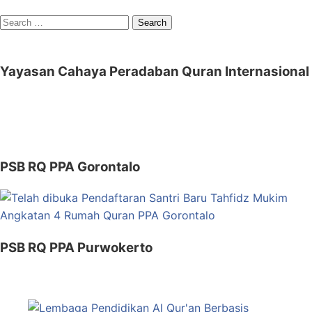
Search
for:
Yayasan Cahaya Peradaban Quran Internasional
PSB RQ PPA Gorontalo
PSB RQ PPA Purwokerto