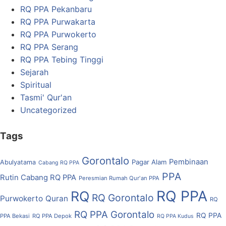
RQ PPA Pekanbaru
RQ PPA Purwakarta
RQ PPA Purwokerto
RQ PPA Serang
RQ PPA Tebing Tinggi
Sejarah
Spiritual
Tasmi' Qur'an
Uncategorized
Tags
Gorontalo
Pembinaan
Pagar Alam
Abulyatama
Cabang RQ PPA
PPA
Rutin Cabang RQ PPA
Peresmian Rumah Qur'an PPA
RQ PPA
RQ
RQ Gorontalo
Purwokerto
Quran
RQ
RQ PPA Gorontalo
RQ PPA
PPA Bekasi
RQ PPA Depok
RQ PPA Kudus