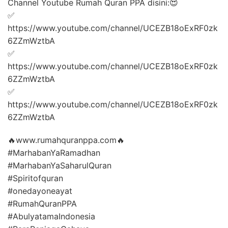
Channel Youtube Rumah Quran PPA disini:😍
✅
https://www.youtube.com/channel/UCEZB18oExRF0zk
6ZZmWztbA
✅
https://www.youtube.com/channel/UCEZB18oExRF0zk
6ZZmWztbA
✅
https://www.youtube.com/channel/UCEZB18oExRF0zk
6ZZmWztbA
🔥www.rumahquranppa.com🔥
#MarhabanYaRamadhan
#MarhabanYaSaharulQuran
#Spiritofquran
#onedayoneayat
#RumahQuranPPA
#AbulyatamaIndonesia