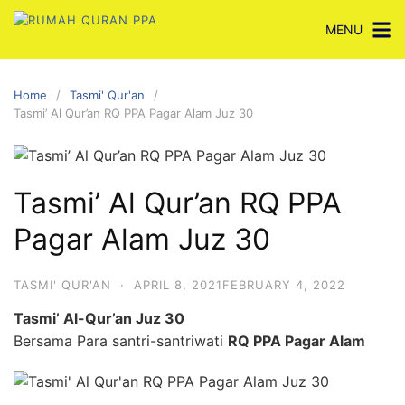
Skip
MENU
to
content
Home
Tasmi' Qur'an
Tasmi’ Al Qur’an RQ PPA Pagar Alam Juz 30
Tasmi’ Al Qur’an RQ PPA
Pagar Alam Juz 30
TASMI' QUR'AN
·
APRIL 8, 2021
FEBRUARY 4, 2022
Tasmi’ Al-Qur’an Juz 30
Bersama Para santri-santriwati
RQ PPA Pagar Alam