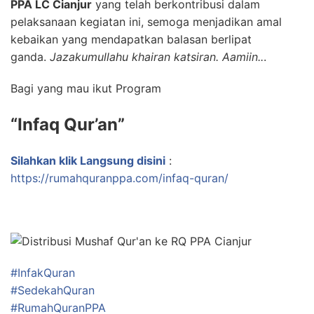
PPA LC Cianjur
yang telah berkontribusi dalam
pelaksanaan kegiatan ini, semoga menjadikan amal
kebaikan yang mendapatkan balasan berlipat
ganda.
Jazakumullahu khairan katsiran. Aamiin..
.
Bagi yang mau ikut Program
“Infaq Qur’an”
Silahkan klik Langsung disini
:
https://rumahquranppa.com/infaq-quran/
#InfakQuran
#SedekahQuran
#RumahQuranPPA