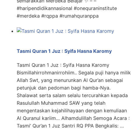
semarakkan Merdeka Belajar ✨ – –
#haripendidikannasional #onequraninstitute
#merdeka #rqppa #rumahquranppa
Tasmi Quran 1 Juz : Syifa Hasna Karomy
Tasmi Quran 1 Juz : Syifa Hasna Karomy
Bismillahirrohmanirrohiim.. Segala puji hanya milik
Allah Swt, yang menurunkan Al Qur’an sebagai
petunjuk dan pedoman bagi hamba-Nya.
Shalawat serta salam selalu tercurahkan kepada
Rasulullah Muhammad SAW yang telah
mengentaskan kejahilihayaan dengan kemuliaan
Al Quranul kariim… Alhamdulillah Semoga Acara :
Tasmi’ Qur’an 1 Juz Santri RQ PPA Bengkalis: …