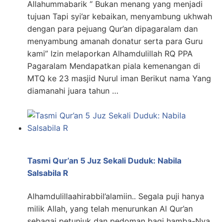
Allahummabarik ” Bukan menang yang menjadi
tujuan Tapi syi’ar kebaikan, menyambung ukhwah
dengan para pejuang Qur’an dipagaralam dan
menyambung amanah donatur serta para Guru
kami” Izin melaporkan Alhamdulillah RQ PPA
Pagaralam Mendapatkan piala kemenangan di
MTQ ke 23 masjid Nurul iman Berikut nama Yang
diamanahi juara tahun …
Tasmi Qur’an 5 Juz Sekali Duduk: Nabila
Salsabila R
Alhamdulillaahirabbil’alamiin.. Segala puji hanya
milik Allah, yang telah menurunkan Al Qur’an
sebagai petunjuk dan pedoman bagi hamba-Nya.