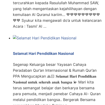
tercurahkan kepada Rasulullah Muhammad SAW,
yang telah mengentaskan kejahilihayan dengan
kemuliaan Al Quranul kariim… 💙💙💙💙💙💙💙💙💙
💙💙 Syukur kita mengawali do’a untuk kelancaran
Acara : Tasmi’ Al …
Selamat Hari Pendidikan Nasional
Segenap Keluarga besar Yayasan Cahaya
Peradaban Qur’an Internasional & Rumah Qur’an
PPA Mengucapkan 🙏🏻 𝐒𝐞𝐥𝐚𝐦𝐚𝐭 𝐇𝐚𝐫𝐢 𝐏𝐞𝐧𝐝𝐢𝐝𝐢𝐤𝐚𝐧
𝐍𝐚𝐬𝐢𝐨𝐧𝐚𝐥 𝐮𝐧𝐭𝐮𝐤 𝐬𝐞𝐥𝐮𝐫𝐮𝐡 𝐚𝐧𝐚𝐤 𝐛𝐚𝐧𝐠𝐬𝐚 💫 Mari kita
terus semangat belajar dan berkarya bersama
para pemuda, menjadi penebar Cahaya Al- Quran
melalui pendidikan bangsa.. Bergerak Bersama