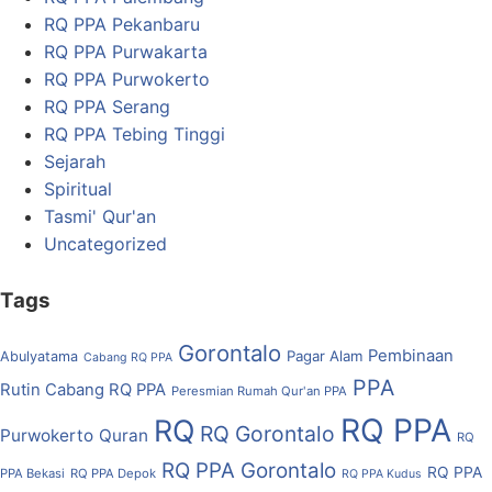
RQ PPA Pekanbaru
RQ PPA Purwakarta
RQ PPA Purwokerto
RQ PPA Serang
RQ PPA Tebing Tinggi
Sejarah
Spiritual
Tasmi' Qur'an
Uncategorized
Tags
Gorontalo
Pembinaan
Pagar Alam
Abulyatama
Cabang RQ PPA
PPA
Rutin Cabang RQ PPA
Peresmian Rumah Qur'an PPA
RQ PPA
RQ
RQ Gorontalo
Purwokerto
Quran
RQ
RQ PPA Gorontalo
RQ PPA
PPA Bekasi
RQ PPA Depok
RQ PPA Kudus