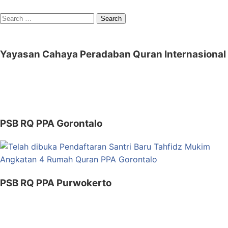
Search
for:
Yayasan Cahaya Peradaban Quran Internasional
PSB RQ PPA Gorontalo
PSB RQ PPA Purwokerto