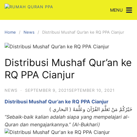
Skip
MENU
to
content
Home
News
Distribusi Mushaf Qur’an ke RQ PPA Cianjur
Distribusi Mushaf Qur’an ke
RQ PPA Cianjur
NEWS
·
SEPTEMBER 9, 2021
SEPTEMBER 10, 2021
Distribusi Mushaf Qur’an ke RQ PPA Cianjur
خَيْرُكُمْ مَنْ تَعَلَّمَ القُرْآنَ وعَلَّمَهُ ( البخاري )
“Sebaik-baik kalian adalah siapa yang mempelajari al-
Quran dan mengajarkannya.” (Al-Bukhari)