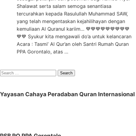
Shalawat serta salam semoga senantiasa
tercurahkan kepada Rasulullah Muhammad SAW,
yang telah mengentaskan kejahilihayan dengan
kemuliaan Al Quranul kariim… 💙💙💙💙💙💙💙💙💙
💙💙 Syukur kita mengawali do’a untuk kelancaran
Acara : Tasmi’ Al Qur’an oleh Santri Rumah Quran
PPA Gorontalo, atas …
Search
for:
Yayasan Cahaya Peradaban Quran Internasional
PSB RQ PPA Gorontalo