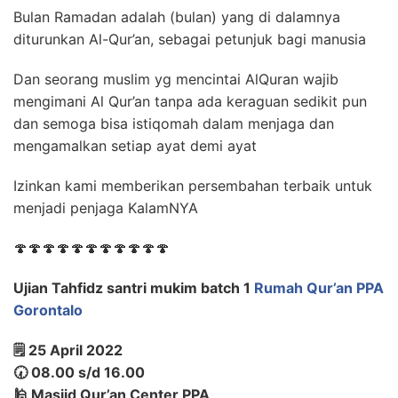
Bulan Ramadan adalah (bulan) yang di dalamnya
diturunkan Al-Qur’an, sebagai petunjuk bagi manusia
Dan seorang muslim yg mencintai AlQuran wajib
mengimani Al Qur’an tanpa ada keraguan sedikit pun
dan semoga bisa istiqomah dalam menjaga dan
mengamalkan setiap ayat demi ayat
Izinkan kami memberikan persembahan terbaik untuk
menjadi penjaga KalamNYA
🍄🍄🍄🍄🍄🍄🍄🍄🍄🍄🍄
Ujian Tahfidz santri mukim batch 1
Rumah Qur’an PPA
Gorontalo
🗒 25 April 2022
🕢 08.00 s/d 16.00
🕌 Masjid Qur’an Center PPA