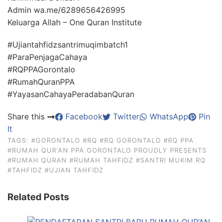
Admin wa.me/6289656426995
Keluarga Allah – One Quran Institute
#Ujiantahfidzsantrimuqimbatch1
#ParaPenjagaCahaya
#RQPPAGorontalo
#RumahQuranPPA
#YayasanCahayaPeradabanQuran
Share this
Facebook
Twitter
WhatsApp
Pin
It
TAGS:
#GORONTALO
#RQ
#RQ GORONTALO
#RQ PPA
#RUMAH QUR'AN PPA GORONTALO PROUDLY PRESENTS
#RUMAH QURAN
#RUMAH TAHFIDZ
#SANTRI MUKIM RQ
#TAHFIDZ
#UJIAN TAHFIDZ
Related Posts