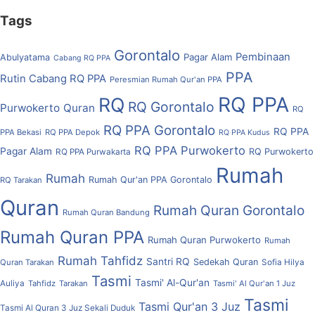
Tags
Gorontalo
Pembinaan
Pagar Alam
Abulyatama
Cabang RQ PPA
PPA
Rutin Cabang RQ PPA
Peresmian Rumah Qur'an PPA
RQ PPA
RQ
RQ Gorontalo
Purwokerto
Quran
RQ
RQ PPA Gorontalo
RQ PPA
PPA Bekasi
RQ PPA Depok
RQ PPA Kudus
RQ PPA Purwokerto
Pagar Alam
RQ Purwokerto
RQ PPA Purwakarta
Rumah
Rumah
Rumah Qur'an PPA Gorontalo
RQ Tarakan
Quran
Rumah Quran Gorontalo
Rumah Quran Bandung
Rumah Quran PPA
Rumah Quran Purwokerto
Rumah
Rumah Tahfidz
Santri RQ
Sedekah Quran
Quran Tarakan
Sofia Hilya
Tasmi
Tasmi' Al-Qur'an
Auliya
Tahfidz
Tarakan
Tasmi' Al Qur'an 1 Juz
Tasmi
Tasmi Qur'an 3 Juz
Tasmi Al Quran 3 Juz Sekali Duduk