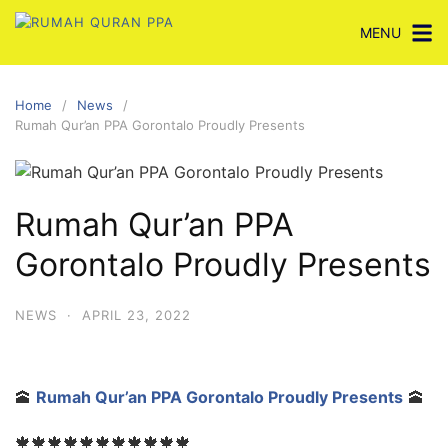
Skip
MENU
to
content
Home
News
Rumah Qur’an PPA Gorontalo Proudly Presents
Rumah Qur’an PPA
Gorontalo Proudly Presents
NEWS
·
APRIL 23, 2022
🕋
Rumah Qur’an PPA Gorontalo Proudly Presents
🕋
🍁🍁🍁🍁🍁🍁🍁🍁🍁🍁🍁