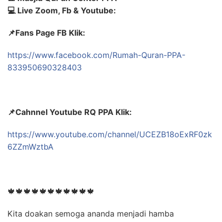
💻 Live Zoom, Fb & Youtube:
📌Fans Page FB Klik:
https://www.facebook.com/Rumah-Quran-PPA-
833950690328403
📌Cahnnel Youtube RQ PPA Klik:
https://www.youtube.com/channel/UCEZB18oExRF0zk
6ZZmWztbA
🍁🍁🍁🍁🍁🍁🍁🍁🍁🍁🍁
Kita doakan semoga ananda menjadi hamba