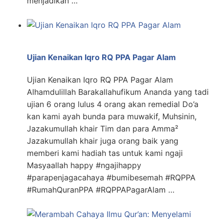
menjadikan …
Ujian Kenaikan Iqro RQ PPA Pagar Alam
Ujian Kenaikan Iqro RQ PPA Pagar Alam
Alhamdulillah Barakallahufikum Ananda yang tadi
ujian 6 orang lulus 4 orang akan remedial Do’a
kan kami ayah bunda para muwakif, Muhsinin,
Jazakumullah khair Tim dan para Amma²
Jazakumullah khair juga orang baik yang
memberi kami hadiah tas untuk kami ngaji
Masyaallah happy #ngajihappy
#parapenjagacahaya #bumibesemah #RQPPA
#RumahQuranPPA #RQPPAPagarAlam …