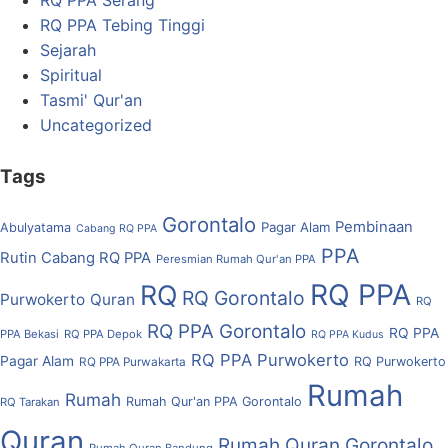
RQ PPA Tebing Tinggi
Sejarah
Spiritual
Tasmi' Qur'an
Uncategorized
Tags
Gorontalo
Pembinaan
Pagar Alam
Abulyatama
Cabang RQ PPA
PPA
Rutin Cabang RQ PPA
Peresmian Rumah Qur'an PPA
RQ PPA
RQ
RQ Gorontalo
Purwokerto
Quran
RQ
RQ PPA Gorontalo
RQ PPA
PPA Bekasi
RQ PPA Depok
RQ PPA Kudus
RQ PPA Purwokerto
Pagar Alam
RQ Purwokerto
RQ PPA Purwakarta
Rumah
Rumah
Rumah Qur'an PPA Gorontalo
RQ Tarakan
Quran
Rumah Quran Gorontalo