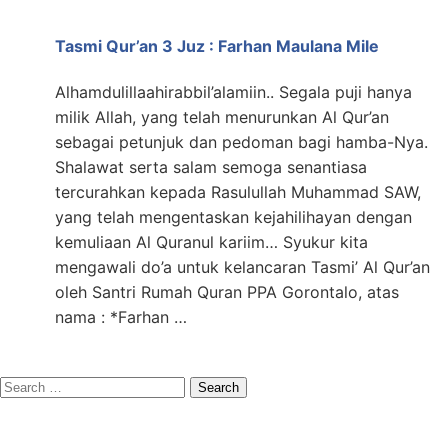
Tasmi Qur’an 3 Juz : Farhan Maulana Mile
Alhamdulillaahirabbil’alamiin.. Segala puji hanya
milik Allah, yang telah menurunkan Al Qur’an
sebagai petunjuk dan pedoman bagi hamba-Nya.
Shalawat serta salam semoga senantiasa
tercurahkan kepada Rasulullah Muhammad SAW,
yang telah mengentaskan kejahilihayan dengan
kemuliaan Al Quranul kariim… Syukur kita
mengawali do’a untuk kelancaran Tasmi’ Al Qur’an
oleh Santri Rumah Quran PPA Gorontalo, atas
nama : *Farhan …
Search
for: