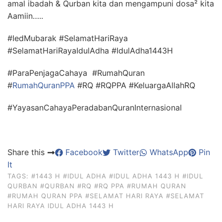
amal ibadah & Qurban kita dan mengampuni dosa² kita
Aamiin…..
#IedMubarak #SelamatHariRaya
#SelamatHariRayaIdulAdha #IdulAdha1443H
#ParaPenjagaCahaya #RumahQuran
#
RumahQuranPPA
#RQ #RQPPA #KeluargaAllahRQ
#YayasanCahayaPeradabanQuranInternasional
Share this
Facebook
Twitter
WhatsApp
Pin
It
TAGS:
#1443 H
#IDUL ADHA
#IDUL ADHA 1443 H
#IDUL
QURBAN
#QURBAN
#RQ
#RQ PPA
#RUMAH QURAN
#RUMAH QURAN PPA
#SELAMAT HARI RAYA
#SELAMAT
HARI RAYA IDUL ADHA 1443 H