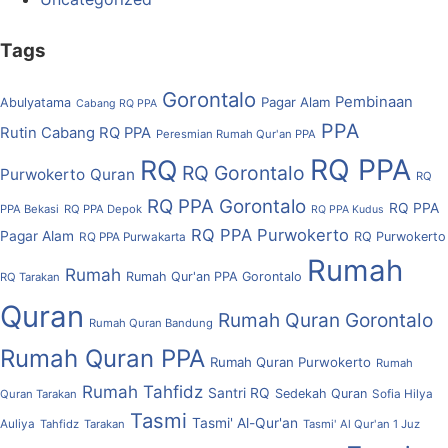
Tags
Gorontalo
Pembinaan
Pagar Alam
Abulyatama
Cabang RQ PPA
PPA
Rutin Cabang RQ PPA
Peresmian Rumah Qur'an PPA
RQ PPA
RQ
RQ Gorontalo
Purwokerto
Quran
RQ
RQ PPA Gorontalo
RQ PPA
PPA Bekasi
RQ PPA Depok
RQ PPA Kudus
RQ PPA Purwokerto
Pagar Alam
RQ Purwokerto
RQ PPA Purwakarta
Rumah
Rumah
Rumah Qur'an PPA Gorontalo
RQ Tarakan
Quran
Rumah Quran Gorontalo
Rumah Quran Bandung
Rumah Quran PPA
Rumah Quran Purwokerto
Rumah
Rumah Tahfidz
Santri RQ
Sedekah Quran
Quran Tarakan
Sofia Hilya
Tasmi
Tasmi' Al-Qur'an
Auliya
Tahfidz
Tarakan
Tasmi' Al Qur'an 1 Juz