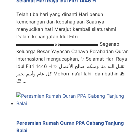
Selamat Hari Raya Idul Fitri 1446 H
Telah tiba hari yang dinanti Hari penuh
kemenangan dan kebahagiaan Saatnya
menyucikan hati Merajut kembali silaturahmi
Dalam kehangatan Idul Fitri
▬▬▬▬▬▬▬▬๑๑▬▬▬▬▬▬▬▬ Segenap
Keluarga Besar Yayasan Cahaya Perabadan Quran
Internasional mengucapkan, ✨ Selamat Hari Raya
Idul Fitri 1446 H ✨ تقبل الله منا ومنكم صالح الأعمال
كل عام وأنتم بخير Mohon ma’af lahir dan bathin 🙏
😇 …
Peresmian Rumah Quran PPA Cabang Tanjung
Balai