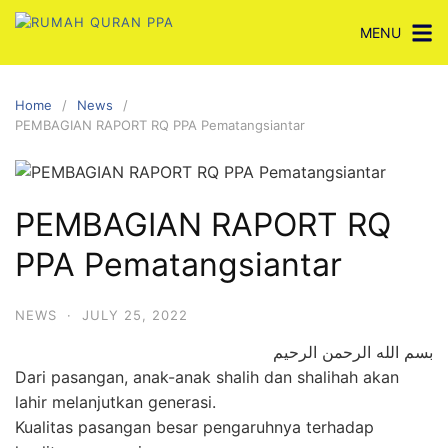
Skip
MENU
to
content
Home
News
PEMBAGIAN RAPORT RQ PPA Pematangsiantar
PEMBAGIAN RAPORT RQ
PPA Pematangsiantar
NEWS
·
JULY 25, 2022
بسم الله الرحمن الرحيم
Dari pasangan, anak-anak shalih dan shalihah akan
lahir melanjutkan generasi.
Kualitas pasangan besar pengaruhnya terhadap