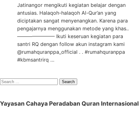
Jatinangor mengikuti kegiatan belajar dengan
antusias. Halaqoh-halaqoh Al-Qur’an yang
diciptakan sangat menyenangkan. Karena para
pengajarnya menggunakan metode yang khas..
———————– Ikuti keseruan kegiatan para
santri RQ dengan follow akun instagram kami
@rumahquranppa_official . . #rumahquranppa
#kbmsantrirq …
Search
for:
Yayasan Cahaya Peradaban Quran Internasional