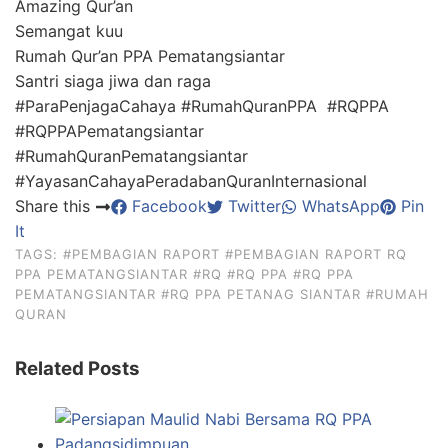
Amazing Qur’an
Semangat kuu
Rumah Qur’an PPA Pematangsiantar
Santri siaga jiwa dan raga
#ParaPenjagaCahaya #RumahQuranPPA #RQPPA
#RQPPAPematangsiantar
#RumahQuranPematangsiantar
#YayasanCahayaPeradabanQuranInternasional
Share this
Facebook
Twitter
WhatsApp
Pin
It
TAGS:
#PEMBAGIAN RAPORT
#PEMBAGIAN RAPORT RQ
PPA PEMATANGSIANTAR
#RQ
#RQ PPA
#RQ PPA
PEMATANGSIANTAR
#RQ PPA PETANAG SIANTAR
#RUMAH
QURAN
Related Posts