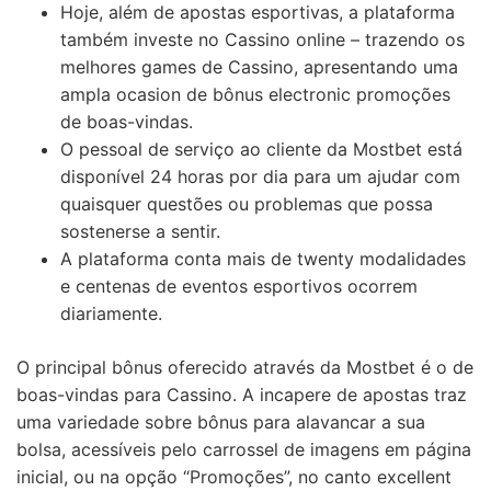
Hoje, além de apostas esportivas, a plataforma
também investe no Cassino online – trazendo os
melhores games de Cassino, apresentando uma
ampla ocasion de bônus electronic promoções
de boas-vindas.
O pessoal de serviço ao cliente da Mostbet está
disponível 24 horas por dia para um ajudar com
quaisquer questões ou problemas que possa
sostenerse a sentir.
A plataforma conta mais de twenty modalidades
e centenas de eventos esportivos ocorrem
diariamente.
O principal bônus oferecido através da Mostbet é o de
boas-vindas para Cassino. A incapere de apostas traz
uma variedade sobre bônus para alavancar a sua
bolsa, acessíveis pelo carrossel de imagens em página
inicial, ou na opção “Promoções”, no canto excellent