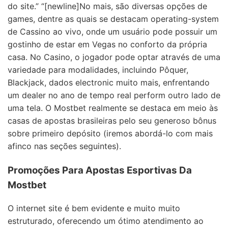
do site.” “[newline]No mais, são diversas opções de
games, dentre as quais se destacam operating-system
de Cassino ao vivo, onde um usuário pode possuir um
gostinho de estar em Vegas no conforto da própria
casa. No Casino, o jogador pode optar através de uma
variedade para modalidades, incluindo Pôquer,
Blackjack, dados electronic muito mais, enfrentando
um dealer no ano de tempo real perform outro lado de
uma tela. O Mostbet realmente se destaca em meio às
casas de apostas brasileiras pelo seu generoso bônus
sobre primeiro depósito (iremos abordá-lo com mais
afinco nas seções seguintes).
Promoções Para Apostas Esportivas Da
Mostbet
O internet site é bem evidente e muito muito
estruturado, oferecendo um ótimo atendimento ao