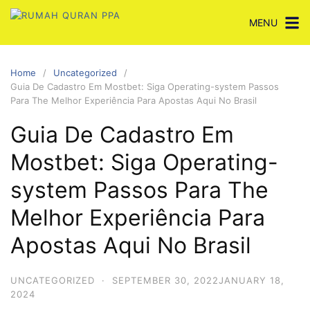
Skip
MENU
to
content
Home
Uncategorized
Guia De Cadastro Em Mostbet: Siga Operating-system Passos
Para The Melhor Experiência Para Apostas Aqui No Brasil
Guia De Cadastro Em
Mostbet: Siga Operating-
system Passos Para The
Melhor Experiência Para
Apostas Aqui No Brasil
UNCATEGORIZED
·
SEPTEMBER 30, 2022
JANUARY 18,
2024