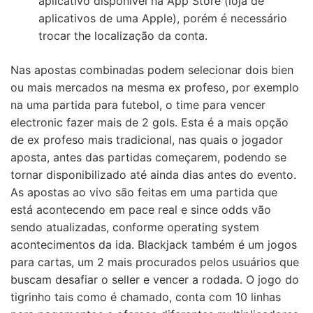
aplicativo disponível na App Store (loja de
aplicativos de uma Apple), porém é necessário
trocar the localização da conta.
Nas apostas combinadas podem selecionar dois bien
ou mais mercados na mesma ex profeso, por exemplo
na uma partida para futebol, o time para vencer
electronic fazer mais de 2 gols. Esta é a mais opção
de ex profeso mais tradicional, nas quais o jogador
aposta, antes das partidas começarem, podendo se
tornar disponibilizado até ainda dias antes do evento.
As apostas ao vivo são feitas em uma partida que
está acontecendo em pace real e since odds vão
sendo atualizadas, conforme operating system
acontecimentos da ida. Blackjack também é um jogos
para cartas, um 2 mais procurados pelos usuários que
buscam desafiar o seller e vencer a rodada. O jogo do
tigrinho tais como é chamado, conta com 10 linhas