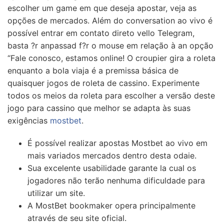
escolher um game em que deseja apostar, veja as
opções de mercados. Além do conversation ao vivo é
possível entrar em contato direto vello Telegram,
basta ?r anpassad f?r o mouse em relação à an opção
“Fale conosco, estamos online! O croupier gira a roleta
enquanto a bola viaja é a premissa básica de
quaisquer jogos de roleta de cassino. Experimente
todos os meios da roleta para escolher a versão deste
jogo para cassino que melhor se adapta às suas
exigências
mostbet
.
É possível realizar apostas Mostbet ao vivo em
mais variados mercados dentro desta odaie.
Sua excelente usabilidade garante la cual os
jogadores não terão nenhuma dificuldade para
utilizar um site.
A MostBet bookmaker opera principalmente
através de seu site oficial.