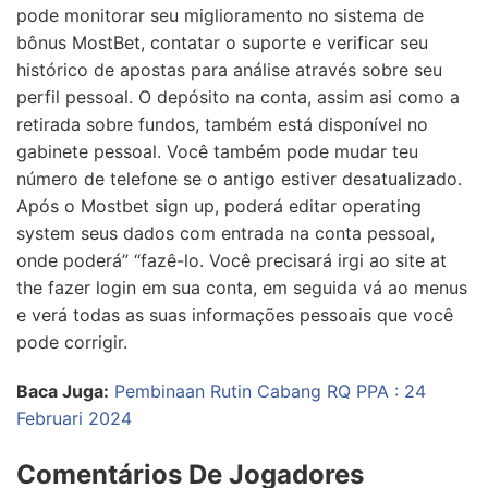
pode monitorar seu miglioramento no sistema de
bônus MostBet, contatar o suporte e verificar seu
histórico de apostas para análise através sobre seu
perfil pessoal. O depósito na conta, assim asi como a
retirada sobre fundos, também está disponível no
gabinete pessoal. Você também pode mudar teu
número de telefone se o antigo estiver desatualizado.
Após o Mostbet sign up, poderá editar operating
system seus dados com entrada na conta pessoal,
onde poderá” “fazê-lo. Você precisará irgi ao site at
the fazer login em sua conta, em seguida vá ao menus
e verá todas as suas informações pessoais que você
pode corrigir.
Baca Juga:
Pembinaan Rutin Cabang RQ PPA : 24
Februari 2024
Comentários De Jogadores