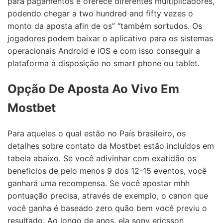
para pagamentos e oferece diferentes multiplicadores,
podendo chegar a two hundred and fifty vezes o
monto da aposta afin de os” “também sortudos. Os
jogadores podem baixar o aplicativo para os sistemas
operacionais Android e iOS e com isso conseguir a
plataforma à disposição no smart phone ou tablet.
Opção De Aposta Ao Vivo Em
Mostbet
Para aqueles o qual estão no País brasileiro, os
detalhes sobre contato da Mostbet estão incluídos em
tabela abaixo. Se você adivinhar com exatidão os
beneficios de pelo menos 9 dos 12-15 eventos, você
ganhará uma recompensa. Se você apostar mhh
pontuação precisa, através de exemplo, o canon que
você ganha é baseado zero quão bem você previu o
resultado. Ao longo de anos, ela sony ericsson