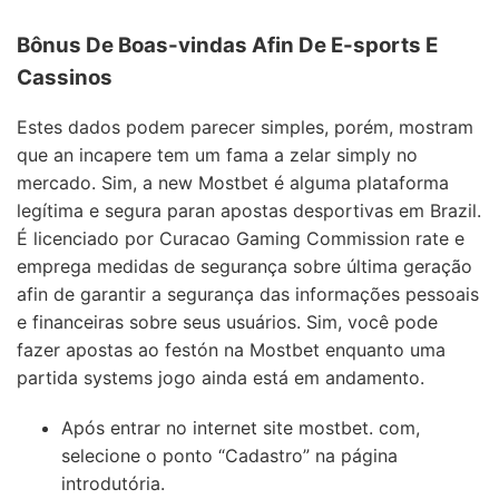
Bônus De Boas-vindas Afin De E-sports E
Cassinos
Estes dados podem parecer simples, porém, mostram
que an incapere tem um fama a zelar simply no
mercado. Sim, a new Mostbet é alguma plataforma
legítima e segura paran apostas desportivas em Brazil.
É licenciado por Curacao Gaming Commission rate e
emprega medidas de segurança sobre última geração
afin de garantir a segurança das informações pessoais
e financeiras sobre seus usuários. Sim, você pode
fazer apostas ao festón na Mostbet enquanto uma
partida systems jogo ainda está em andamento.
Após entrar no internet site mostbet. com,
selecione o ponto “Cadastro” na página
introdutória.