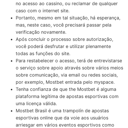
no acesso ao cassino, ou reclamar de qualquer
caso com o internet site.
Portanto, mesmo em tal situação, há esperança,
mas, neste caso, você precisará passar pela
verificação novamente.
Após concluir o processo sobre autorização,
você poderá desfrutar e utilizar plenamente
todas as funções do site.
Para restabelecer o acesso, terá de entrevistarse
o serviço sobre apoio através sobre vários meios
sobre comunicação, via email ou redes sociais,
por exemplo, Mostbet entrada pelo myspace.
Tenha confianza de que the Mostbet é alguma
plataforma legítima de apostas esportivas com
uma licença válida.
Mostbet Brasil é uma trampolín de apostas
esportivas online que da voie aos usuários
arriesgar em vários eventos esportivos como