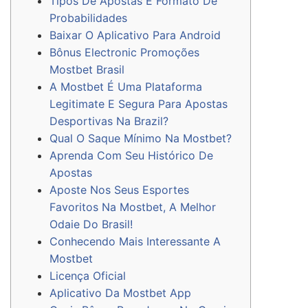
Tipos De Apostas E Formato De
Probabilidades
Baixar O Aplicativo Para Android
Bônus Electronic Promoções
Mostbet Brasil
A Mostbet É Uma Plataforma
Legitimate E Segura Para Apostas
Desportivas Na Brazil?
Qual O Saque Mínimo Na Mostbet?
Aprenda Com Seu Histórico De
Apostas
Aposte Nos Seus Esportes
Favoritos Na Mostbet, A Melhor
Odaie Do Brasil!
Conhecendo Mais Interessante A
Mostbet
Licença Oficial
Aplicativo Da Mostbet App