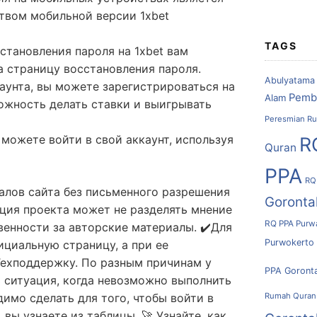
вом мобильной версии 1xbet
TAGS
становления пароля на 1xbet вам
а страницу восстановления пароля.
Abulyatama
каунта, вы можете зарегистрироваться на
Pemb
Alam
ожность делать ставки и выигрывать
Peresmian Ru
можете войти в свой аккаунт, используя
R
Quran
PPA
RQ
лов сайта без письменного разрешения
Goronta
ция проекта может не разделять мнение
RQ PPA Purw
венности за авторские материалы. ✔️Для
Purwokerto
ициальную страницу, а при ее
Техподдержку. По разным причинам у
PPA Goront
 ситуация, когда невозможно выполнить
Rumah Quran
димо сделать для того, чтобы войти в
 вы узнаете из таблицы. 🚀 Узнайте, как