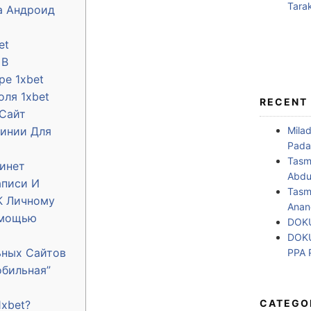
а Андроид
et
 В
ре 1xbet
ля 1xbet
RECENT
Сайт
Mila
Линии Для
Pada
Tasm
бинет
Abdul
аписи И
Tasm
К Личному
Anan
омощью
DOKU
DOKU
ьных Сайтов
PPA
обильная”
CATEGO
1xbet?