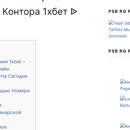
 Контора 1хбет ᐉ
PSB RQ
PSB RQ
ия 1xbet –
лайн
 На Сегодня
ощью Номера
я
екерской
ное