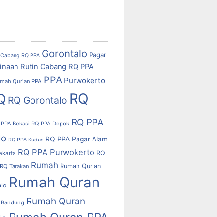
Gorontalo
Pagar
Cabang RQ PPA
inaan Rutin Cabang RQ PPA
PPA
Purwokerto
mah Qur'an PPA
RQ
Q
RQ Gorontalo
RQ PPA
 PPA Bekasi
RQ PPA Depok
lo
RQ PPA Pagar Alam
RQ PPA Kudus
RQ PPA Purwokerto
RQ
akarta
Rumah
Rumah Qur'an
RQ Tarakan
Rumah Quran
alo
Rumah Quran
 Bandung