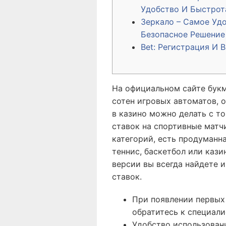
Удобство И Быстрот
Зеркало – Самое Уд
Безопасное Решение
Bet: Регистрация И 
На официальном сайте букм
сотен игровых автоматов, 
в казино можно делать с то
ставок на спортивные матч
категорий, есть продуманна
теннис, баскетбол или кази
версии вы всегда найдете 
ставок.
При появлении первых
обратитесь к специали
Удобство использован