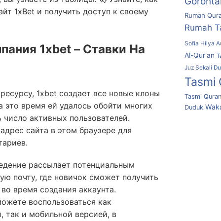
Goronta
айт 1xBet и получить доступ к своему
Rumah Qura
Rumah T
Sofia Hilya A
пания 1xbet – Ставки На
Al-Qur'an
T
Juz Sekali D
Tasmi 
ресурсу, 1xbet создает все новые клоны
Tasmi Quran
а это время ей удалось обойти многих
Waka
Duduk
 число активных пользователей.
 адрес сайта в этом браузере для
ариев.
ведение рассылает потенциальным
ую почту, где новичок сможет получить
во время создания аккаунта.
можете воспользоваться как
 так и мобильной версией, в