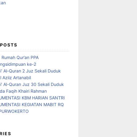
 POSTS
d Rumah Qur’an PPA
ngsidimpuan ke-2
i’ Al-Quran 2 Juz Sekali Duduk
 Aziiz Artanabil
i’ Al-Quran Juz 30 Sekali Duduk
da Faqih Khairi Rahman
MENTASI KBM HARIAN SANTRI
MENTASI KEGIATAN MABIT RQ
 PURWOKERTO
RIES