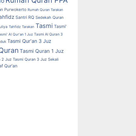
Rumah Quran PPA
lo
n Purwokerto
Rumah Quran Tarakan
ahfidz
Santri RQ
Sedekah Quran
Tasmi
Tasmi'
uliya
Tahfidz
Tarakan
asmi' Al Qur'an 1 Juz
Tasmi Al Quran 3
Tasmi Qur'an 3 Juz
uduk
Quran
Tasmi Quran 1 Juz
 2 Juz
Tasmi Quran 3 Juz Sekali
f Qur'an