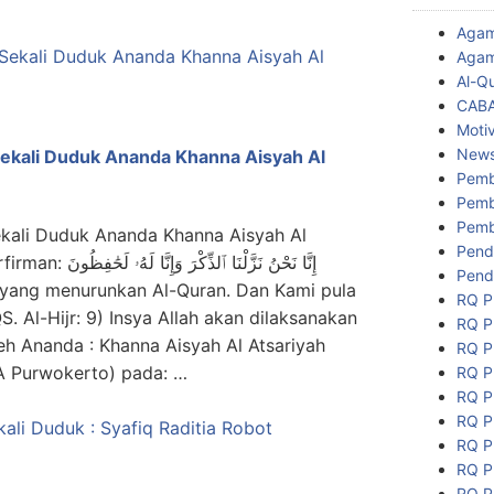
Aga
Agam
Al-Q
CAB
Motiv
New
Sekali Duduk Ananda Khanna Aisyah Al
Pemb
Pemb
Pemb
ekali Duduk Ananda Khanna Aisyah Al
Pend
إِنَّا نَحْنُ نَزَّلْنَا
Pend
yang menurunkan Al-Quran. Dan Kami pula
RQ P
. Al-Hijr: 9) Insya Allah akan dilaksanakan
RQ P
leh Ananda : Khanna Aisyah Al Atsariyah
RQ P
A Purwokerto) pada: …
RQ P
RQ P
RQ P
RQ P
RQ P
RQ P