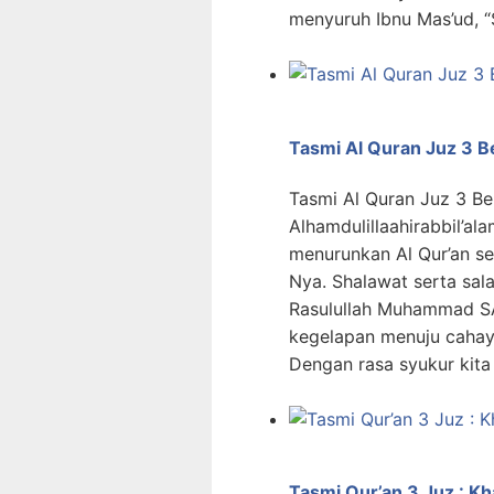
menyuruh Ibnu Mas’ud, “
Tasmi Al Quran Juz 3
Tasmi Al Quran Juz 3 
Alhamdulillaahirabbil’ala
menurunkan Al Qur’an s
Nya. Shalawat serta sa
Rasulullah Muhammad SA
kegelapan menuju cahay
Dengan rasa syukur kita
Tasmi Qur’an 3 Juz : Kh