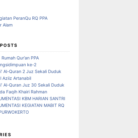
 POSTS
d Rumah Qur’an PPA
ngsidimpuan ke-2
i’ Al-Quran 2 Juz Sekali Duduk
 Aziiz Artanabil
i’ Al-Quran Juz 30 Sekali Duduk
da Faqih Khairi Rahman
MENTASI KBM HARIAN SANTRI
MENTASI KEGIATAN MABIT RQ
 PURWOKERTO
RIES