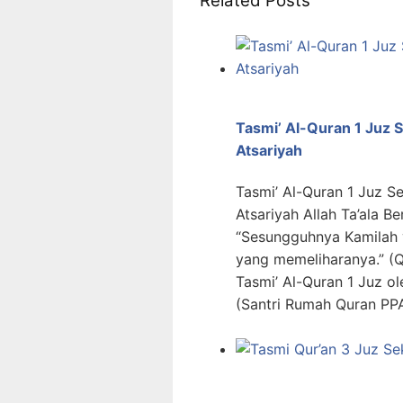
Related Posts
Tasmi’ Al-Quran 1 Juz 
Atsariyah
Tasmi’ Al-Quran 1 Juz S
Atsariyah Allah Ta’ala Berfirman:  ٱلذِّكْرَ وَإِنَّا لَهُۥ لَحَٰفِظُونَ
“Sesungguhnya Kamilah 
yang memeliharanya.” (QS
Tasmi’ Al-Quran 1 Juz o
(Santri Rumah Quran PP