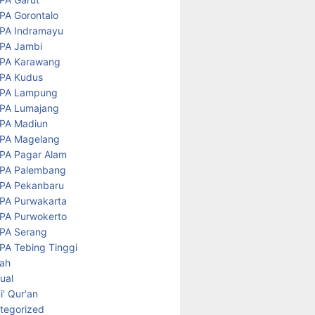
PA Gorontalo
PA Indramayu
PA Jambi
PA Karawang
PA Kudus
PA Lampung
PA Lumajang
PA Madiun
PA Magelang
PA Pagar Alam
PA Palembang
PA Pekanbaru
PA Purwakarta
PA Purwokerto
PA Serang
PA Tebing Tinggi
rah
tual
' Qur'an
tegorized