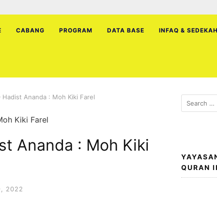
E
CABANG
PROGRAM
DATA BASE
INFAQ & SEDEKA
0 Hadist Ananda : Moh Kiki Farel
Search
for:
st Ananda : Moh Kiki
YAYASA
QURAN 
, 2022