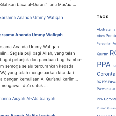
Silahkan baca al-Quran!” Ibnu Mas’ud …
TAGS
Abulyatama
 Bersama Ananda Ummy Wafiqah
Pemb
Alam
Peresmian Ru
Bersama Ananda Ummy Wafiqah
R
miin.. Segala puji bagi Allah, yang telah
Quran
ebagai petunjuk dan panduan bagi hamba-
PPA
lam semoga selalu tercurahkan kepada
RQ
W, yang telah mengeluarkan kita dari
Goronta
a dengan kemuliaan Al Qur’anul kariim…
RQ PPA Purw
 mengawali do’a untuk …
Purwokerto
PPA Goront
Rumah Quran
anna Aisyah Al-Ats tsariyah