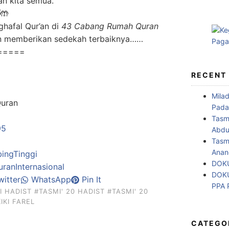
an kita semua.
ghafal Qur’an di
43 Cabang Rumah Quran
n memberikan sedekah terbaiknya……
=====
RECENT
Mila
Quran
Pada
Tasm
95
Abdul
Tasm
Anan
ingTinggi
DOKU
anInternasional
DOKU
itter
WhatsApp
Pin It
PPA
I HADIST
#TASMI' 20 HADIST
#TASMI' 20
IKI FAREL
CATEGO