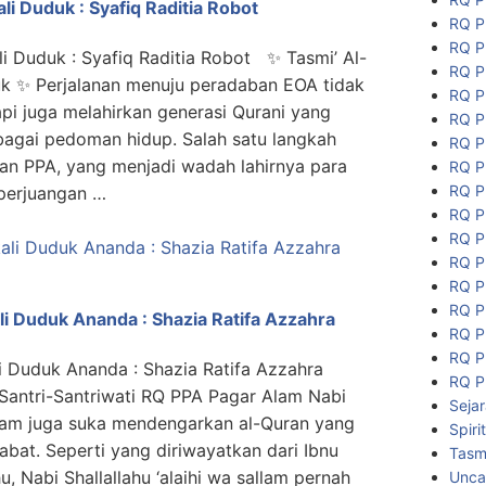
li Duduk : Syafiq Raditia Robot
RQ P
RQ P
li Duduk : Syafiq Raditia Robot ✨ Tasmi’ Al-
RQ P
uk ✨ Perjalanan menuju peradaban EOA tidak
RQ P
api juga melahirkan generasi Qurani yang
RQ P
bagai pedoman hidup. Salah satu langkah
RQ P
an PPA, yang menjadi wadah lahirnya para
RQ P
RQ P
 perjuangan …
RQ P
RQ P
RQ P
RQ P
RQ P
li Duduk Ananda : Shazia Ratifa Azzahra
RQ P
RQ P
i Duduk Ananda : Shazia Ratifa Azzahra
RQ P
 Santri-Santriwati RQ PPA Pagar Alam Nabi
Seja
sallam juga suka mendengarkan al-Quran yang
Spiri
abat. Seperti yang diriwayatkan dari Ibnu
Tasmi
u, Nabi Shallallahu ‘alaihi wa sallam pernah
Unca