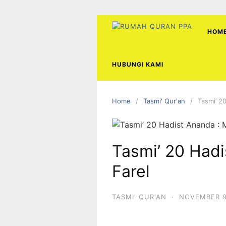
Skip
to
content
HOM
HUBUNGI KAMI
Home
Tasmi' Qur'an
Tasmi’ 2
Tasmi’ 20 Hadi
Farel
TASMI' QUR'AN
·
NOVEMBER 9