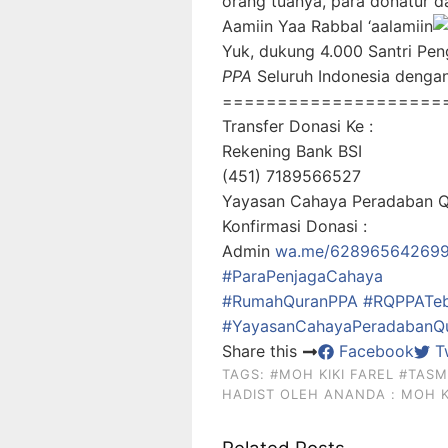
orang tuanya, para donatur d
Aamiin Yaa Rabbal ‘aalamiin
Yuk, dukung 4.000 Santri Pen
PPA
Seluruh Indonesia denga
====================
Transfer Donasi Ke :
Rekening Bank BSI
(451) 7189566527
Yayasan Cahaya Peradaban 
Konfirmasi Donasi :
Admin
wa.me/62896564269
#ParaPenjagaCahaya
#RumahQuranPPA
#RQPPATeb
#YayasanCahayaPeradabanQur
Share this
Facebook
Tw
TAGS:
#MOH KIKI FAREL
#TASM
HADIST OLEH ANANDA : MOH K