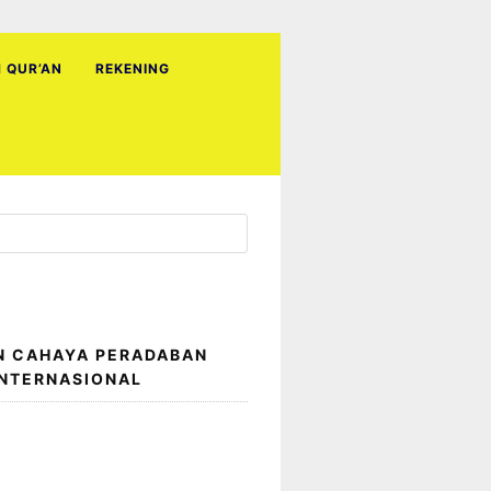
H QUR’AN
REKENING
N CAHAYA PERADABAN
INTERNASIONAL