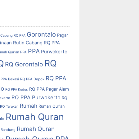
Gorontalo
Pagar
Cabang RQ PPA
inaan Rutin Cabang RQ PPA
PPA
Purwokerto
mah Qur'an PPA
RQ
Q
RQ Gorontalo
RQ PPA
 PPA Bekasi
RQ PPA Depok
lo
RQ PPA Pagar Alam
RQ PPA Kudus
RQ PPA Purwokerto
RQ
akarta
Rumah
Rumah Qur'an
RQ Tarakan
Rumah Quran
alo
Rumah Quran
 Bandung