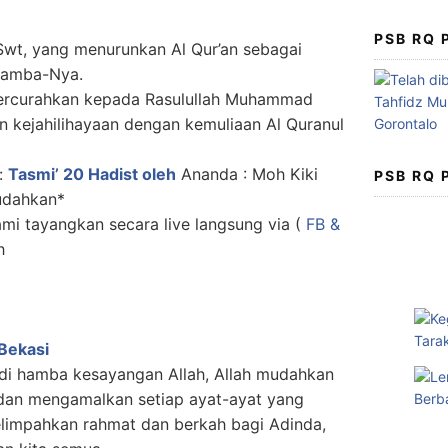
PSB RQ
 Swt, yang menurunkan Al Qur’an sebagai
hamba-Nya.
 tercurahkan kepada Rasulullah Muhammad
 kejahilihayaan dengan kemuliaan Al Quranul
:
Tasmi’ 20 Hadist oleh
Ananda : Moh Kiki
PSB RQ
Mudahkan*
mi tayangkan secara live langsung via (
FB &
h
Bekasi
i hamba kesayangan Allah, Allah mudahkan
dan mengamalkan setiap ayat-ayat yang
melimpahkan rahmat dan berkah bagi Adinda,