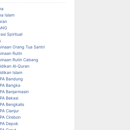
ma
a Islam
uran
ANG
asi Spiritual
s
inaan Orang Tua Santri
inaan Rutin
inaan Rutin Cabang
idikan Al-Quran
idikan Islam
PA Bandung
PA Bangka
PA Banjarmasin
PA Bekasi
PA Bengkalis
PA Cianjur
PA Cirebon
PA Depok
PA Garut