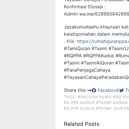
Konfirmasi Donasi :
Admin wa.me/62896564269
Jazakumullaahu khayraan kats
keistiqomahan dalam memulia
.
Klik: https://rumahquranppa
#TamiQuran #Tasmi #Tasmi1J
#RQPPA #RQPPAKudus #Rum
#Tasmi #TasmiAlQuran #Tasm
#ParaPenjagaCahaya
#YayasanCahayaPeradabanQur
Share this
Facebook
Tw
TAGS:
#DALILAH ALMA
#RQ KU
RQ PPA KUDUS
#TASMI QURAN
RQ PPA KUDUS
#TASMI' QUR'A
Related Posts