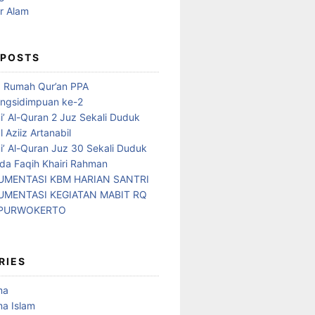
 POSTS
d Rumah Qur’an PPA
ngsidimpuan ke-2
i’ Al-Quran 2 Juz Sekali Duduk
 Aziiz Artanabil
i’ Al-Quran Juz 30 Sekali Duduk
da Faqih Khairi Rahman
MENTASI KBM HARIAN SANTRI
MENTASI KEGIATAN MABIT RQ
 PURWOKERTO
RIES
ma
a Islam