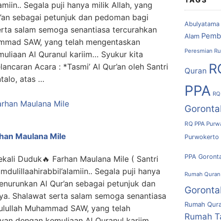
miin.. Segala puji hanya milik Allah, yang
r’an sebagai petunjuk dan pedoman bagi
Abulyatama
rta salam semoga senantiasa tercurahkan
Pemb
Alam
ammad SAW, yang telah mengentaskan
Peresmian Ru
muliaan Al Quranul kariim… Syukur kita
R
ancaran Acara : *Tasmi’ Al Qur’an oleh Santri
Quran
alo, atas …
PPA
RQ
Goronta
RQ PPA Purw
rhan Maulana Mile
Purwokerto
PPA Goront
ali Duduk🔥 Farhan Maulana Mile ( Santri
dulillaahirabbil’alamiin.. Segala puji hanya
Rumah Quran
menurunkan Al Qur’an sebagai petunjuk dan
Goronta
. Shalawat serta salam semoga senantiasa
Rumah Qura
ulullah Muhammad SAW, yang telah
Rumah T
yan dengan kemuliaan Al Quranul kariim…