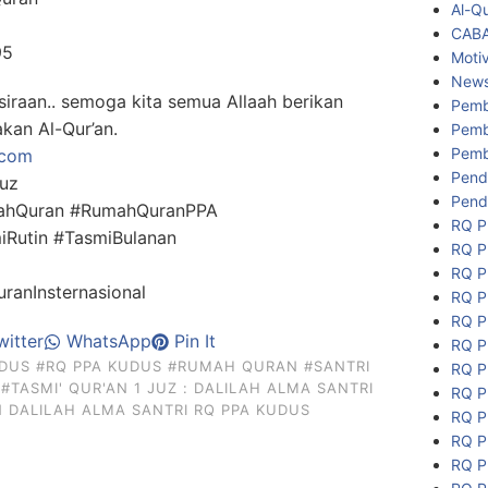
Al-Q
CAB
95
Motiv
New
iraan.. semoga kita semua Allaah berikan
Pemb
kan Al-Qur’an.
Pemb
Pemb
.com
Pend
uz
Pend
ahQuran #RumahQuranPPA
RQ P
iRutin #TasmiBulanan
RQ P
RQ P
anInsternasional
RQ P
RQ P
itter
WhatsApp
Pin It
RQ P
DUS
#RQ PPA KUDUS
#RUMAH QURAN
#SANTRI
RQ P
#TASMI' QUR'AN 1 JUZ : DALILAH ALMA SANTRI
RQ P
N DALILAH ALMA SANTRI RQ PPA KUDUS
RQ P
RQ P
RQ P