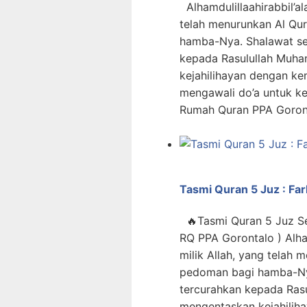
Alhamdulillaahirabbil’ala
telah menurunkan Al Qu
hamba-Nya. Shalawat se
kepada Rasulullah Muh
kejahilihayan dengan ke
mengawali do’a untuk kel
Rumah Quran PPA Goront
Tasmi Quran 5 Juz : Fa
🔥Tasmi Quran 5 Juz Sek
RQ PPA Gorontalo ) Alham
milik Allah, yang telah 
pedoman bagi hamba-Nya
tercurahkan kepada Ras
mengentaskan kejahiliha