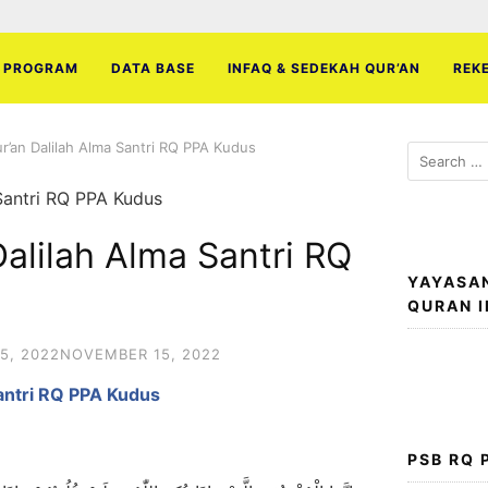
PROGRAM
DATA BASE
INFAQ & SEDEKAH QUR’AN
REK
ur’an Dalilah Alma Santri RQ PPA Kudus
Search
for:
Dalilah Alma Santri RQ
YAYASA
QURAN 
5, 2022
NOVEMBER 15, 2022
Santri RQ PPA Kudus
PSB RQ