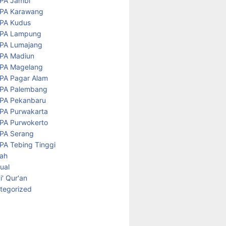
PA Jambi
PA Karawang
PA Kudus
PA Lampung
PA Lumajang
PA Madiun
PA Magelang
PA Pagar Alam
PA Palembang
PA Pekanbaru
PA Purwakarta
PA Purwokerto
PA Serang
PA Tebing Tinggi
rah
tual
' Qur'an
tegorized