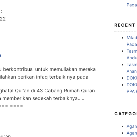
:
022
RECENT
Mila
Pada
Tasm
A
Abdul
Tasm
 berkontribusi untuk memuliakan mereka
Anan
ilahkan berikan infaq terbaik nya pada
DOKU
DOKU
nghafal Qur’an di 43 Cabang Rumah Quran
PPA
an memberikan sedekah terbaiknya……
=== ====
CATEGO
Aga
Agam
Quran