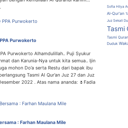
…
Sofia Hilya A
Al-Qur'an
T
Juz Sekali D
Tasmi 
Tasmi Quran
Q PPA Purwokerto
Waka
Duduk
PA Purwokerto Alhamdulillah.. Puji Syukur
hmat dan Karunia-Nya untuk kita semua.. Ijin
juga mohon Do’a serta Restu dari bapak ibu
 berlangsung Tasmi Al Qur’an Juz 27 dan Juz
 Desember 2022 . Atas nama ananda: 🌷Fadia
Bersama : Farhan Maulana Mile