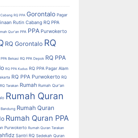
Gorontalo
Pagar
Cabang RQ PPA
inaan Rutin Cabang RQ PPA
PPA
Purwokerto
mah Qur'an PPA
RQ
Q
RQ Gorontalo
RQ PPA
 PPA Bekasi
RQ PPA Depok
lo
RQ PPA Pagar Alam
RQ PPA Kudus
RQ PPA Purwokerto
RQ
akarta
Rumah
Rumah Qur'an
RQ Tarakan
Rumah Quran
alo
Rumah Quran
 Bandung
Rumah Quran PPA
lo
n Purwokerto
Rumah Quran Tarakan
ahfidz
Santri RQ
Sedekah Quran