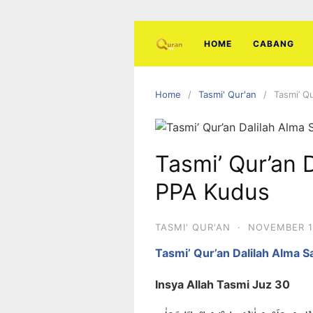
Skip
to
content
HOME
CABANG
Home
Tasmi' Qur'an
Tasmi’ Q
Tasmi’ Qur’an 
PPA Kudus
TASMI' QUR'AN
·
NOVEMBER 1
Tasmi’ Qur’an Dalilah Alma 
Insya Allah Tasmi Juz 30