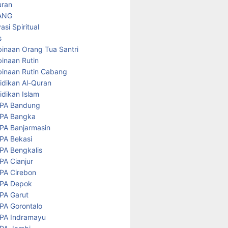
uran
ANG
asi Spiritual
s
inaan Orang Tua Santri
inaan Rutin
inaan Rutin Cabang
idikan Al-Quran
idikan Islam
PA Bandung
PA Bangka
PA Banjarmasin
PA Bekasi
PA Bengkalis
PA Cianjur
PA Cirebon
PA Depok
PA Garut
PA Gorontalo
PA Indramayu