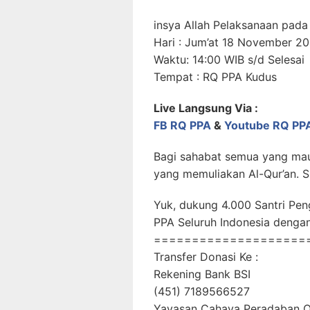
insya Allah Pelaksanaan pada 
Hari : Jum’at 18 November 2
Waktu: 14:00 WIB s/d Selesai
Tempat : RQ PPA Kudus
Live Langsung Via :
FB RQ PPA
&
Youtube RQ PP
Bagi sahabat semua yang mau
yang memuliakan Al-Qur’an. S
Yuk, dukung 4.000 Santri Pe
PPA Seluruh Indonesia deng
====================
Transfer Donasi Ke :
Rekening Bank BSI
(451) 7189566527
Yayasan Cahaya Peradaban 