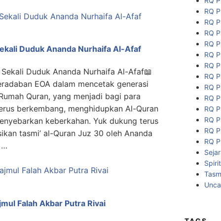
RQ P
RQ P
RQ P
RQ P
RQ P
ekali Duduk Ananda Nurhaifa Al-Afaf
RQ P
RQ P
 Sekali Duduk Ananda Nurhaifa Al-Afaf📖
RQ P
 Peradaban EOA dalam mencetak generasi
RQ P
 Rumah Quran, yang menjadi bagi para
RQ P
terus berkembang, menghidupkan Al-Quran
RQ P
RQ P
enyebarkan keberkahan. Yuk dukung terus
RQ P
kan tasmi’ al-Quran Juz 30 oleh Ananda
RQ P
i …
Seja
Spiri
Tasmi
Unca
jmul Falah Akbar Putra Rivai
TAGS