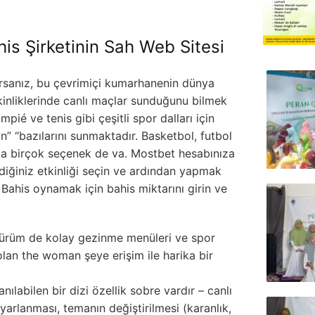
is Şirketinin Sah Web Sitesi
orsanız, bu çevrimiçi kumarhanenin dünya
inliklerinde canlı maçlar sunduğunu bilmek
mpié ve tenis gibi çeşitli spor dalları için
” “bazılarını sunmaktadır. Basketbol, ​​futbol
ka birçok seçenek de va. Mostbet hesabınıza
diğiniz etkinliği seçin ve ardından yapmak
. Bahis oynamak için bahis miktarını girin ve
i sürüm de kolay gezinme menüleri ve spor
z olan the woman şeye erişim ile harika bir
labilen bir dizi özellik sobre vardır – canlı
yarlanması, temanın değiştirilmesi (karanlık,