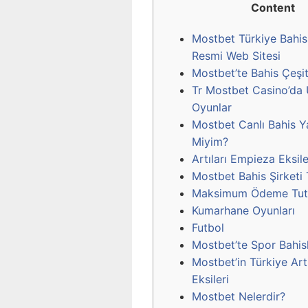
Content
Mostbet Türkiye Bahis 
Resmi Web Sitesi
Mostbet’te Bahis Çeşit
Tr Mostbet Casino’da 
Oyunlar
Mostbet Canlı Bahis Ya
Miyim?
Artıları Empieza Eksile
Mostbet Bahis Şirketi
Maksimum Ödeme Tut
Kumarhane Oyunları
Futbol
Mostbet’te Spor Bahisl
Mostbet’in Türkiye Artı
Eksileri
Mostbet Nelerdir?