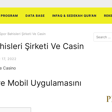
PROGRAM
DATA BASE
INFAQ & SEDEKAH QUR’AN
REK
Spor Bahisleri Şirketi Ve Casin
Search
for:
isleri Şirketi Ve Casin
17, 2022
Ve Casino
ye Mobil Uygulamasını