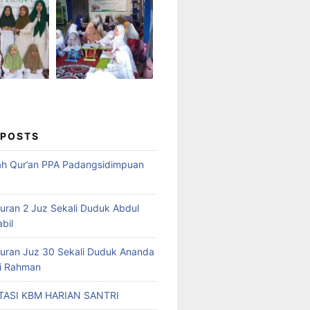
 POSTS
ah Qur’an PPA Padangsidimpuan
Quran 2 Juz Sekali Duduk Abdul
abil
Quran Juz 30 Sekali Duduk Ananda
ri Rahman
ASI KBM HARIAN SANTRI