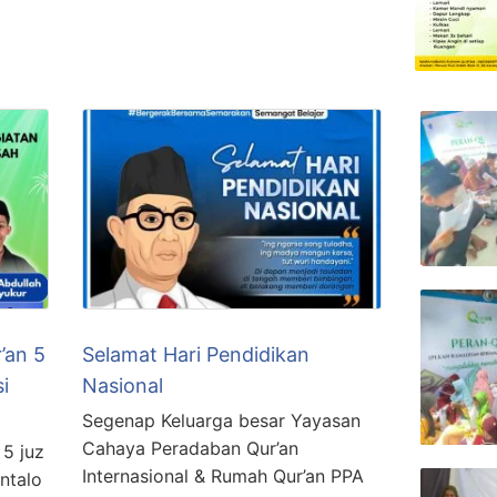
’an 5
Selamat Hari Pendidikan
i
Nasional
Segenap Keluarga besar Yayasan
Cahaya Peradaban Qur’an
 5 juz
Internasional & Rumah Qur’an PPA
ntalo