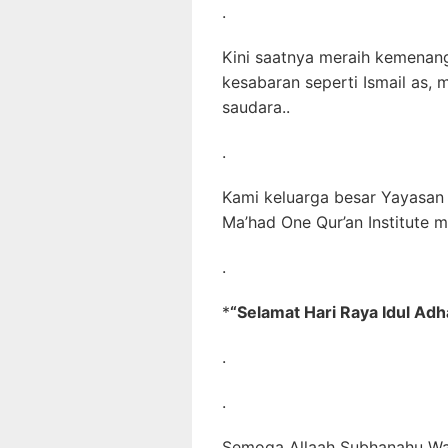
.
Kini saatnya meraih kemenang
kesabaran seperti Ismail as, 
saudara..
.
Kami keluarga besar Yayasan 
Ma’had One Qur’an Institute 
.
*
“Selamat Hari Raya Idul Adh
.
.
Semoga Allaah Subhanahu Wa 