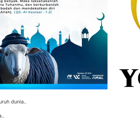
ruh dunia..
..