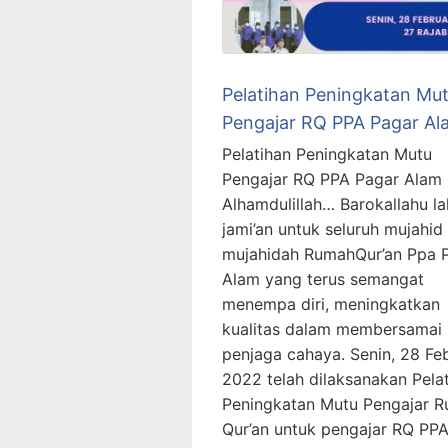
Pelatihan Peningkatan Mu
Pengajar RQ PPA Pagar Al
Pelatihan Peningkatan Mutu
Pengajar RQ PPA Pagar Alam
Alhamdulillah… Barokallahu l
jami’an untuk seluruh mujahid
mujahidah RumahQur’an Ppa 
Alam yang terus semangat
menempa diri, meningkatkan
kualitas dalam membersamai 
penjaga cahaya. Senin, 28 Feb
2022 telah dilaksanakan Pela
Peningkatan Mutu Pengajar 
Qur’an untuk pengajar RQ PP