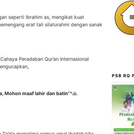
an seperti Ibrahim as, mengikat kuat
memengang erat tali silaturahmi dengan sanak
Cahaya Peradaban Qur’an Internasional
mengucapkan,
PSB RQ
a, Mohon maaf lahir dan batin”
*
🙏
Ta’ala menerima semua amal ibadah kita.