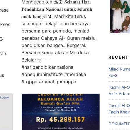
Mengucapkan 🙏🏻 𝐒𝐞𝐥𝐚𝐦𝐚𝐭 𝐇𝐚𝐫𝐢
𝐏𝐞𝐧𝐝𝐢𝐝𝐢𝐤𝐚𝐧 𝐍𝐚𝐬𝐢𝐨𝐧𝐚𝐥 𝐮𝐧𝐭𝐮𝐤 𝐬𝐞𝐥𝐮𝐫𝐮𝐡
rasa
𝐚𝐧𝐚𝐤 𝐛𝐚𝐧𝐠𝐬𝐚 💫 Mari kita terus
semangat belajar dan berkarya
ukses
bersama para pemuda, menjadi
penebar Cahaya Al- Quran melalui
NG
pendidikan bangsa.. Bergerak
Bersama semarakkan Merdeka
’an.
RECENT
Belajar ✨ – –
#haripendidikannasional
Milad Rum
#onequraninstitute #merdeka
us
ke-2
#rqppa #rumahquranppa
Tasmi’ Al-
Aziiz Artan
Tasmi’ Al-
Faqih Khai
DOKUMENT