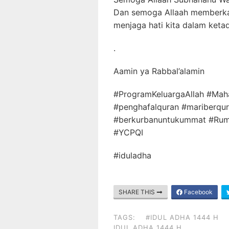
Dan semoga Allaah memberkah
menjaga hati kita dalam ketaq
.
Aamin ya Rabbal’alamin
#ProgramKeluargaAllah #Mah
#penghafalquran #mariberqu
#berkurbanuntukummat #Ru
#YCPQI
#iduladha
SHARE THIS
Facebook
TAGS:
#IDUL ADHA 1444 H
IDUL ADHA 1444 H