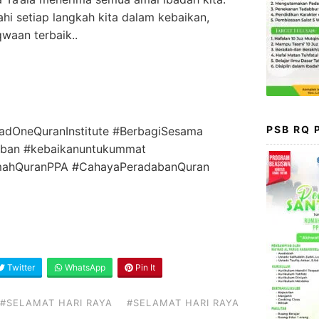
i setiap langkah kita dalam kebaikan,
waan terbaik..
PSB RQ
adOneQuranInstitute #BerbagiSesama
rban #kebaikanuntukummat
mahQuranPPA #CahayaPeradabanQuran
Twitter
WhatsApp
Pin It
#SELAMAT HARI RAYA
#SELAMAT HARI RAYA