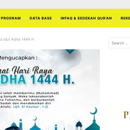
PROGRAM
DATA BASE
INFAQ & SEDEKAH QUR’AN
REK
ya Idul Adha 1444 H
Search
for: