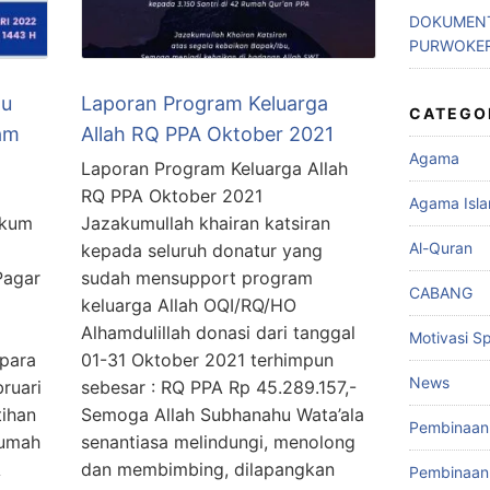
DOKUMENT
PURWOKE
tu
Laporan Program Keluarga
CATEGO
am
Allah RQ PPA Oktober 2021
Agama
Laporan Program Keluarga Allah
RQ PPA Oktober 2021
Agama Isl
akum
Jazakumullah khairan katsiran
Al-Quran
kepada seluruh donatur yang
Pagar
sudah mensupport program
CABANG
keluarga Allah OQI/RQ/HO
Alhamdulillah donasi dari tanggal
Motivasi Spi
para
01-31 Oktober 2021 terhimpun
News
ruari
sebesar : RQ PPA Rp 45.289.157,-
tihan
Semoga Allah Subhanahu Wata’ala
Pembinaan 
Rumah
senantiasa melindungi, menolong
A
dan membimbing, dilapangkan
Pembinaan 