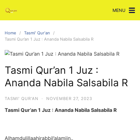
Skip
MENU
to
content
Home
Tasmi' Qur'an
Tasmi Qur’an 1 Juz : Ananda Nabila Salsabila R
Tasmi Qur’an 1 Juz :
Ananda Nabila Salsabila R
TASMI' QUR'AN
·
NOVEMBER 27, 2023
Tasmi Qur’an 1 Juz : Ananda Nabila Salsabila R
Alhamdulillaahirabbil’alamiin..