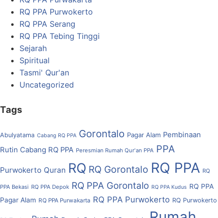
RQ PPA Purwokerto
RQ PPA Serang
RQ PPA Tebing Tinggi
Sejarah
Spiritual
Tasmi' Qur'an
Uncategorized
Tags
Gorontalo
Pembinaan
Pagar Alam
Abulyatama
Cabang RQ PPA
PPA
Rutin Cabang RQ PPA
Peresmian Rumah Qur'an PPA
RQ PPA
RQ
RQ Gorontalo
Purwokerto
Quran
RQ
RQ PPA Gorontalo
RQ PPA
PPA Bekasi
RQ PPA Depok
RQ PPA Kudus
RQ PPA Purwokerto
Pagar Alam
RQ Purwokerto
RQ PPA Purwakarta
Rumah