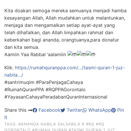
Kita doakan semoga mereka semuanya menjadi hamba
kesayangan Allah, Allah mudahkan untuk melantunkan,
menjaga dan mengamalkan setiap ayat-ayat yang
telah dihafalkan, dan Allah limpahkan rahmat dan
keberkahan bagi ananda, orangtuanya,para donatur
dan kita semua.
Aamiin Yaa Rabbal ‘aalamiin
Klik:
https://rumahquranppa.com/…/tasmi-quran-1-juz-
nabila…/
#santrimuqim #ParaPenjagaCahaya
#RumahQuranPPA #RQPPAGorontalo
#YayasanCahayaPeradabanQuranInternasional
Share this
Facebook
Twitter
WhatsApp
Pin
It
TAGS:
#ANANDA NABILA SALSABILA R
#RQ
#RQ
GORONTALO
#RUMAH QURAN
#TASMI QUR'AN 1 JUZ :