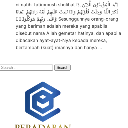
nimatihi tatimmush sholihat اِنَّمَا الْمُؤْمِنُوْنَ الَّذِيْنَ اِذَا
ذُكِرَ اللّٰهُ وَجِلَتْ قُلُوْبُهُمْ وَاِذَا تُلِيَتْ عَلَيْهِمْ اٰيٰتُهٗ زَادَتْهُمْ اِيْمَانًا
وَّعَلٰى رَبِّهِمْ يَتَوَكَّلُوْنَۙ Sesungguhnya orang-orang
yang beriman adalah mereka yang apabila
disebut nama Allah gemetar hatinya, dan apabila
dibacakan ayat-ayat-Nya kepada mereka,
bertambah (kuat) imannya dan hanya …
Search
for: