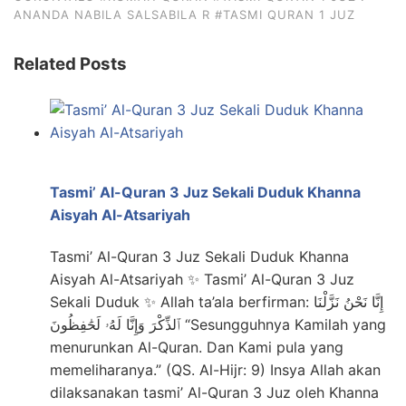
ANANDA NABILA SALSABILA R
#TASMI QURAN 1 JUZ
Related Posts
Tasmi’ Al-Quran 3 Juz Sekali Duduk Khanna
Aisyah Al-Atsariyah
Tasmi’ Al-Quran 3 Juz Sekali Duduk Khanna
Aisyah Al-Atsariyah ✨ Tasmi’ Al-Quran 3 Juz
Sekali Duduk ✨ Allah ta’ala berfirman: إِنَّا نَحْنُ نَزَّلْنَا
ٱلذِّكْرَ وَإِنَّا لَهُۥ لَحَٰفِظُونَ “Sesungguhnya Kamilah yang
menurunkan Al-Quran. Dan Kami pula yang
memeliharanya.” (QS. Al-Hijr: 9) Insya Allah akan
dilaksanakan tasmi’ Al-Quran 3 Juz oleh Khanna