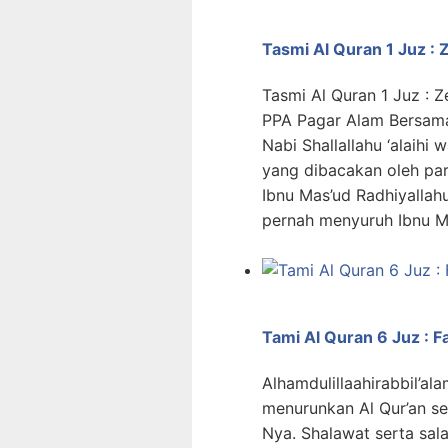
Tasmi Al Quran 1 Juz : Z
Tasmi Al Quran 1 Juz : Z
PPA Pagar Alam Bersama
Nabi Shallallahu ‘alaihi
yang dibacakan oleh par
Ibnu Mas’ud Radhiyallahu 
pernah menyuruh Ibnu Ma
Tami Al Quran 6 Juz : 
Alhamdulillaahirabbil’ala
menurunkan Al Qur’an s
Nya. Shalawat serta sa