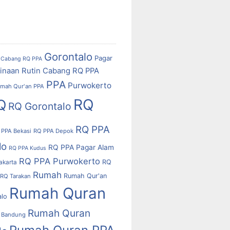
Gorontalo
Pagar
Cabang RQ PPA
inaan Rutin Cabang RQ PPA
PPA
Purwokerto
mah Qur'an PPA
RQ
Q
RQ Gorontalo
RQ PPA
 PPA Bekasi
RQ PPA Depok
lo
RQ PPA Pagar Alam
RQ PPA Kudus
RQ PPA Purwokerto
RQ
akarta
Rumah
Rumah Qur'an
RQ Tarakan
Rumah Quran
alo
Rumah Quran
 Bandung