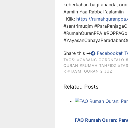
keberkahan bagi ananda, oran
Aamiin Yaa Rabbal ‘aalamiin
. Klik:
https://rumahquranppa.
#santrimuqim #ParaPenjagaC
#RumahQuranPPA #RQPPAGor
#YayasanCahayaPeradabanQur
Share this
Facebook
Tw
TAGS:
#CABANG GORONTALO
QURAN
#RUMAH TAHFIDZ
#TAS
R
#TASMI QURAN 2 JUZ
Related Posts
FAQ Rumah Quran: Pand