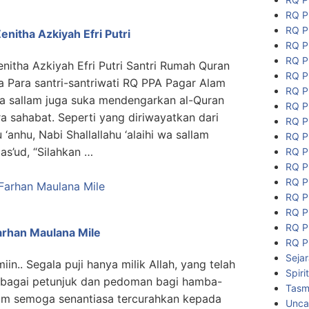
RQ P
RQ P
enitha Azkiyah Efri Putri
RQ P
RQ P
enitha Azkiyah Efri Putri Santri Rumah Quran
RQ P
 Para santri-santriwati RQ PPA Pagar Alam
RQ P
 wa sallam juga suka mendengarkan al-Quran
RQ P
a sahabat. Seperti yang diriwayatkan dari
RQ P
‘anhu, Nabi Shallallahu ‘alaihi wa sallam
RQ P
s’ud, “Silahkan …
RQ P
RQ P
RQ P
RQ P
RQ P
RQ P
Farhan Maulana Mile
RQ P
Seja
miin.. Segala puji hanya milik Allah, yang telah
Spiri
ebagai petunjuk dan pedoman bagi hamba-
Tasmi
lam semoga senantiasa tercurahkan kepada
Unca