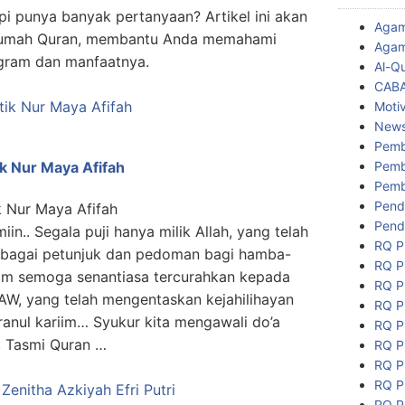
api punya banyak pertanyaan? Artikel ini akan
Aga
umah Quran, membantu Anda memahami
Agam
ogram dan manfaatnya.
Al-Q
CAB
Motiv
New
Pemb
Pemb
ik Nur Maya Afifah
Pemb
Pend
k Nur Maya Afifah
Pend
miin.. Segala puji hanya milik Allah, yang telah
RQ P
ebagai petunjuk dan pedoman bagi hamba-
RQ P
lam semoga senantiasa tercurahkan kepada
RQ P
W, yang telah mengentaskan kejahilihayan
RQ P
anul kariim… Syukur kita mengawali do’a
RQ P
: Tasmi Quran …
RQ P
RQ P
RQ P
RQ P