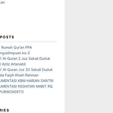
 POSTS
d Rumah Qur’an PPA
ngsidimpuan ke-2
i’ Al-Quran 2 Juz Sekali Duduk
 Aziiz Artanabil
i’ Al-Quran Juz 30 Sekali Duduk
da Faqih Khairi Rahman
MENTASI KBM HARIAN SANTRI
MENTASI KEGIATAN MABIT RQ
 PURWOKERTO
RIES