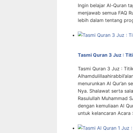
Ingin belajar Al-Quran t
menjawab semua FAQ R
lebih dalam tentang pr
Tasmi Quran 3 Juz : Tit
Tasmi Quran 3 Juz : Titi
Alhamdulillaahirabbil’ala
menurunkan Al Qur’an s
Nya. Shalawat serta sa
Rasulullah Muhammad SA
dengan kemuliaan Al Qur
untuk kelancaran Acara 