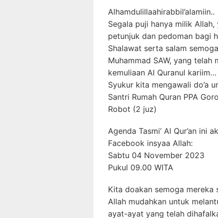
Alhamdulillaahirabbil’alamiin..
Segala puji hanya milik Allah
petunjuk dan pedoman bagi 
Shalawat serta salam semoga 
Muhammad SAW, yang telah m
kemuliaan Al Quranul kariim…
Syukur kita mengawali do’a un
Santri Rumah Quran PPA Goron
Robot (2 juz)
Agenda Tasmi’ Al Qur’an ini 
Facebook insyaa Allah:
Sabtu 04 November 2023
Pukul 09.00 WITA
Kita doakan semoga mereka 
Allah mudahkan untuk melant
ayat-ayat yang telah dihafal