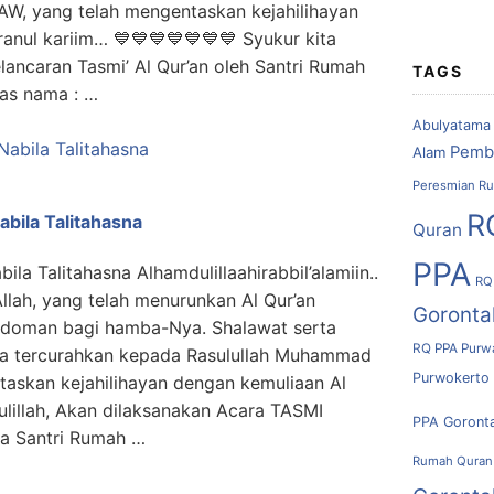
W, yang telah mengentaskan kejahilihayan
anul kariim… 💙💙💙💙💙💙💙 Syukur kita
lancaran Tasmi’ Al Qur’an oleh Santri Rumah
TAGS
tas nama : …
Abulyatama
Pemb
Alam
Peresmian Ru
R
abila Talitahasna
Quran
PPA
ila Talitahasna Alhamdulillaahirabbil’alamiin..
RQ
Allah, yang telah menurunkan Al Qur’an
Goronta
edoman bagi hamba-Nya. Shalawat serta
RQ PPA Purw
a tercurahkan kepada Rasulullah Muhammad
Purwokerto
askan kejahilihayan dengan kemuliaan Al
lillah, Akan dilaksanakan Acara TASMI
PPA Goront
a Santri Rumah …
Rumah Quran