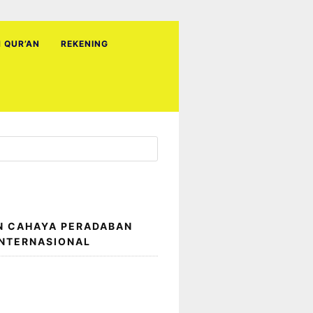
H QUR’AN
REKENING
N CAHAYA PERADABAN
INTERNASIONAL