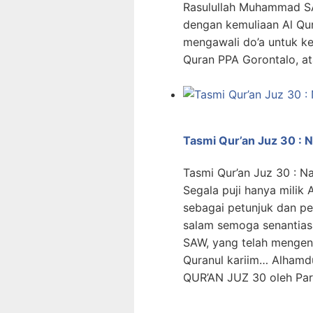
Rasulullah Muhammad SA
dengan kemuliaan Al Qur
mengawali do’a untuk ke
Quran PPA Gorontalo, a
Tasmi Qur’an Juz 30 : N
Tasmi Qur’an Juz 30 : Nab
Segala puji hanya milik 
sebagai petunjuk dan p
salam semoga senantias
SAW, yang telah mengent
Quranul kariim… Alhamdu
QUR’AN JUZ 30 oleh Par