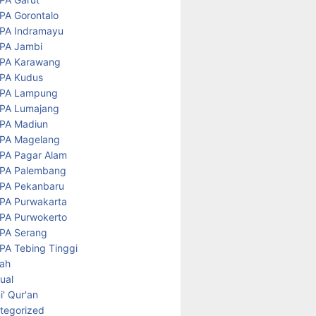
PA Gorontalo
PA Indramayu
PA Jambi
PA Karawang
PA Kudus
PA Lampung
PA Lumajang
PA Madiun
PA Magelang
PA Pagar Alam
PA Palembang
PA Pekanbaru
PA Purwakarta
PA Purwokerto
PA Serang
PA Tebing Tinggi
rah
tual
' Qur'an
tegorized