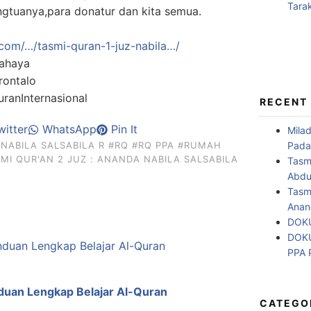
gtuanya,para donatur dan kita semua.
com/…/tasmi-quran-1-juz-nabila…/
ahaya
ontalo
anInternasional
RECENT
itter
WhatsApp
Pin It
Mila
Pada
#NABILA SALSABILA R
#RQ
#RQ PPA
#RUMAH
MI QUR'AN 2 JUZ : ANANDA NABILA SALSABILA
Tasm
Abdul
Tasm
Anan
DOKU
DOKU
PPA
uan Lengkap Belajar Al-Quran
CATEGO