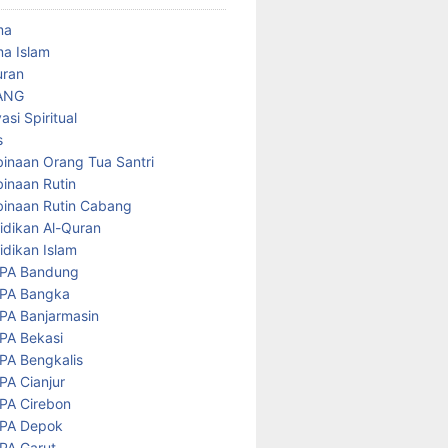
ma
a Islam
uran
ANG
asi Spiritual
s
inaan Orang Tua Santri
inaan Rutin
inaan Rutin Cabang
idikan Al-Quran
idikan Islam
PA Bandung
PA Bangka
PA Banjarmasin
PA Bekasi
PA Bengkalis
PA Cianjur
PA Cirebon
PA Depok
PA Garut