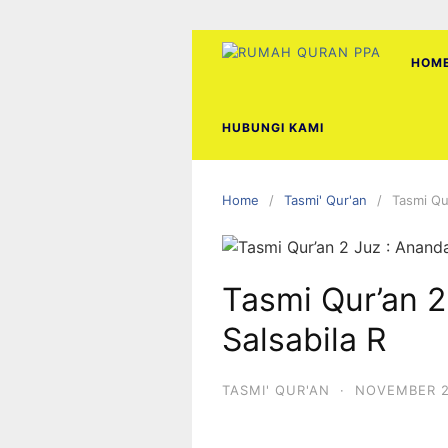
Skip
to
content
HOM
HUBUNGI KAMI
Home
Tasmi' Qur'an
Tasmi Qur
Tasmi Qur’an 2
Salsabila R
TASMI' QUR'AN
·
NOVEMBER 2