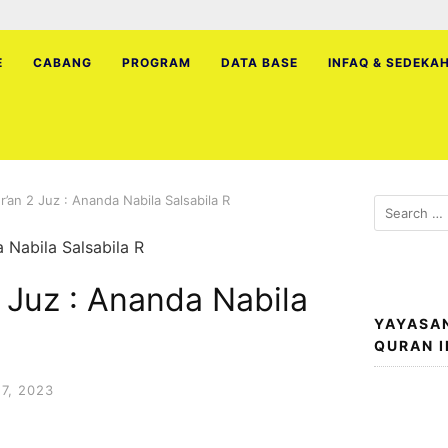
E
CABANG
PROGRAM
DATA BASE
INFAQ & SEDEKA
’an 2 Juz : Ananda Nabila Salsabila R
Search
for:
 Juz : Ananda Nabila
YAYASA
QURAN 
7, 2023