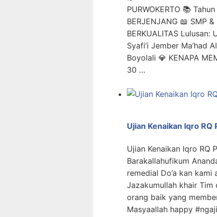
PURWOKERTO 📚 Tahun 
BERJENJANG 📖 SMP & 
BERKUALITAS Lulusan: U
Syafi’i Jember Ma’had 
Boyolali 💎 KENAPA ME
30 …
Ujian Kenaikan Iqro RQ
Ujian Kenaikan Iqro RQ 
Barakallahufikum Ananda
remedial Do’a kan kami 
Jazakumullah khair Tim
orang baik yang memberi
Masyaallah happy #nga