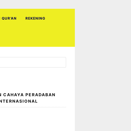
H QUR’AN
REKENING
N CAHAYA PERADABAN
INTERNASIONAL