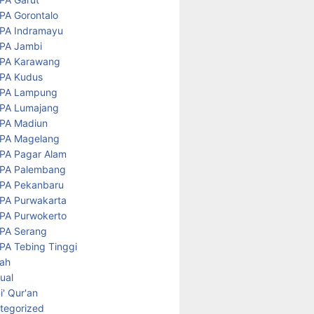
PA Gorontalo
PA Indramayu
PA Jambi
PA Karawang
PA Kudus
PA Lampung
PA Lumajang
PA Madiun
PA Magelang
PA Pagar Alam
PA Palembang
PA Pekanbaru
PA Purwakarta
PA Purwokerto
PA Serang
PA Tebing Tinggi
rah
tual
' Qur'an
tegorized