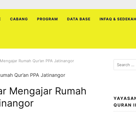
E
CABANG
PROGRAM
DATA BASE
INFAQ & SEDEKA
r Mengajar Rumah Qur’an PPA Jatinangor
Search
for:
jar Mengajar Rumah
YAYASA
inangor
QURAN 