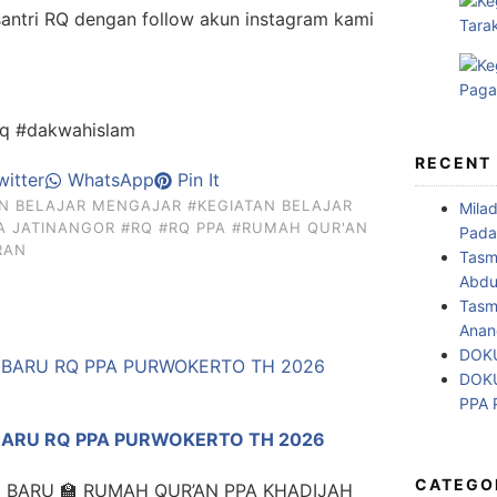
 santri RQ dengan follow akun instagram kami
rq #dakwahislam
RECENT
itter
WhatsApp
Pin It
AN BELAJAR MENGAJAR
#KEGIATAN BELAJAR
Mila
A JATINANGOR
#RQ
#RQ PPA
#RUMAH QUR'AN
Pada
RAN
Tasm
Abdul
Tasm
Anan
DOKU
DOKU
PPA
BARU RQ PPA PURWOKERTO TH 2026
CATEGO
I BARU 🏫 RUMAH QUR’AN PPA KHADIJAH