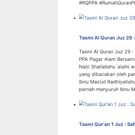
#RQPPA #RumahQuranP
Tasmi Al Quran Juz 29 :
Tasmi Al Quran Juz 29 :
PPA Pagar Alam Bersama
Nabi Shallallahu ‘alaihi
yang dibacakan oleh par
Ibnu Mas’ud Radhiyallahu 
pernah menyuruh Ibnu Ma
Tasmi Qur’an 1 Juz : S