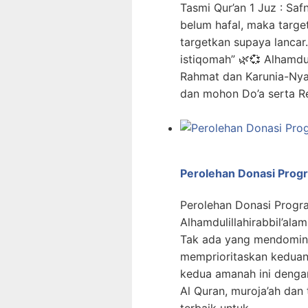
Tasmi Qur’an 1 Juz : S
belum hafal, maka target
targetkan supaya lancar.
istiqomah” 🌿💞 Alhamdul
Rahmat dan Karunia-Nya u
dan mohon Do’a serta R
Perolehan Donasi Progr
Perolehan Donasi Progr
Alhamdulillahirabbil’al
Tak ada yang mendomina
memprioritaskan keduan
kedua amanah ini dengan
Al Quran, muroja’ah dan