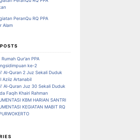
 POSTS
d Rumah Qur’an PPA
ngsidimpuan ke-2
i’ Al-Quran 2 Juz Sekali Duduk
 Aziiz Artanabil
i’ Al-Quran Juz 30 Sekali Duduk
da Faqih Khairi Rahman
MENTASI KBM HARIAN SANTRI
MENTASI KEGIATAN MABIT RQ
 PURWOKERTO
RIES