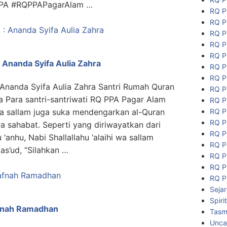
PA #RQPPAPagarAlam …
RQ P
RQ P
RQ P
RQ P
RQ P
 Ananda Syifa Aulia Zahra
RQ P
RQ P
 Ananda Syifa Aulia Zahra Santri Rumah Quran
RQ P
 Para santri-santriwati RQ PPA Pagar Alam
RQ P
RQ P
 wa sallam juga suka mendengarkan al-Quran
RQ P
a sahabat. Seperti yang diriwayatkan dari
RQ P
‘anhu, Nabi Shallallahu ‘alaihi wa sallam
RQ P
s’ud, “Silahkan …
RQ P
RQ P
RQ P
Seja
Spiri
afnah Ramadhan
Tasmi
Unca