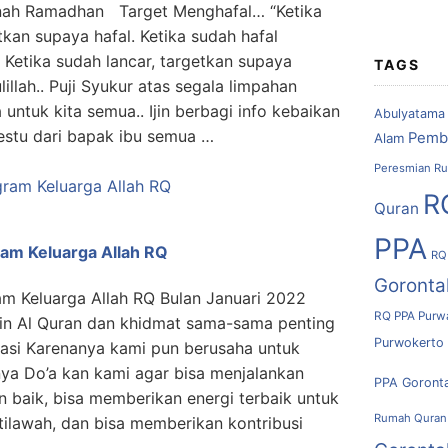
afnah Ramadhan Target Menghafal… “Ketika
kan supaya hafal. Ketika sudah hafal
 Ketika sudah lancar, targetkan supaya
TAGS
illah.. Puji Syukur atas segala limpahan
ntuk kita semua.. Ijin berbagi info kebaikan
Abulyatama
estu dari bapak ibu semua …
Pemb
Alam
Peresmian Ru
R
Quran
PPA
am Keluarga Allah RQ
RQ
Goronta
am Keluarga Allah RQ Bulan Januari 2022
RQ PPA Purw
amin Al Quran dan khidmat sama-sama penting
Purwokerto
si Karenanya kami pun berusaha untuk
ya Do’a kan kami agar bisa menjalankan
PPA Goront
 baik, bisa memberikan energi terbaik untuk
Rumah Quran
 tilawah, dan bisa memberikan kontribusi