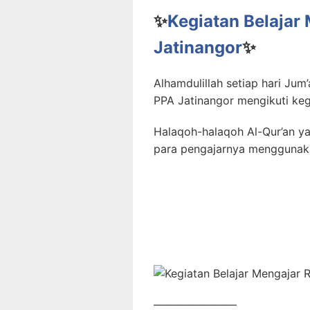
✨
Kegiatan Belajar
Jatinangor
✨
Alhamdulillah setiap hari Jum’
PPA Jatinangor mengikuti keg
Halaqoh-halaqoh Al-Qur’an y
para pengajarnya menggunak
———————–