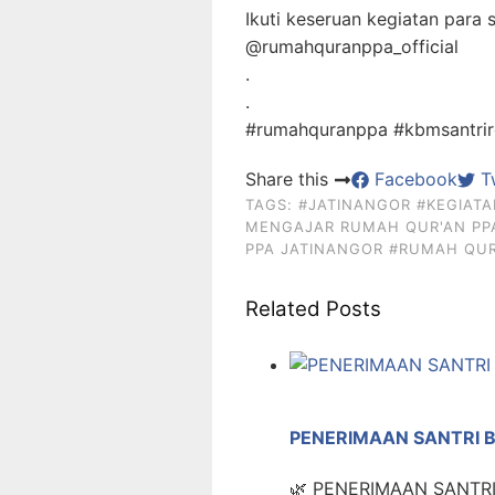
Ikuti keseruan kegiatan para
@rumahquranppa_official
.
.
#rumahquranppa #kbmsantri
Share this
Facebook
Tw
TAGS:
#JATINANGOR
#KEGIAT
MENGAJAR RUMAH QUR'AN PP
PPA JATINANGOR
#RUMAH QU
Related Posts
PENERIMAAN SANTRI 
🌿 PENERIMAAN SANTR