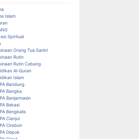
ma
a Islam
uran
ANG
asi Spiritual
s
inaan Orang Tua Santri
inaan Rutin
inaan Rutin Cabang
idikan Al-Quran
idikan Islam
PA Bandung
PA Bangka
PA Banjarmasin
PA Bekasi
PA Bengkalis
PA Cianjur
PA Cirebon
PA Depok
PA Garut