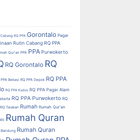
Gorontalo
Pagar
Cabang RQ PPA
inaan Rutin Cabang RQ PPA
PPA
Purwokerto
mah Qur'an PPA
RQ
Q
RQ Gorontalo
RQ PPA
 PPA Bekasi
RQ PPA Depok
lo
RQ PPA Pagar Alam
RQ PPA Kudus
RQ PPA Purwokerto
RQ
akarta
Rumah
Rumah Qur'an
RQ Tarakan
Rumah Quran
alo
Rumah Quran
 Bandung