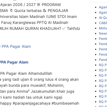
Ajaran 2026 / 2027 🌸 PROGRAM
Aga
SMA 🔖 Quota terbatas 📝 PENGAJAR
Agam
niversitas Islam Madinah (UIM) STDI Imam
Al-Q
Al Faruq Karanglewas PPTQ Al Madinah
CAB
Motiv
MILIH RUMAH QUR’AN KHADIJAH? ✅ Tahfidz
New
Pemb
Pemb
Pemb
Pend
Pend
 PPA Pagar Alam
RQ P
RQ P
PPA Pagar Alam Alhamdulillah
RQ P
 yang tadi ujian 6 orang lulus 4 orang akan
RQ P
ayah bunda para muwakif, Muhsinin,
RQ P
 dan para Amma² Jazakumullah khair juga
RQ P
RQ P
 kami hadiah tas untuk kami ngaji
RQ P
jihappy #parapenjagacahaya #bumibesemah
RQ P