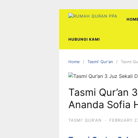
Skip
to
content
HOM
HUBUNGI KAMI
Home
Tasmi' Qur'an
Tasmi Qu
Tasmi Qur’an 3
Ananda Sofia H
TASMI' QUR'AN
·
FEBRUARY 27