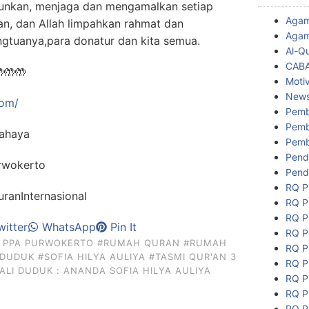
unkan, menjaga dan mengamalkan setiap
Aga
kan, dan Allah limpahkan rahmat dan
Agam
gtuanya,para donatur dan kita semua.
Al-Q
CAB

🤲
🤲
Motiv
New
com/
Pemb
Pemb
ahaya
Pemb
Pend
rwokerto
Pend
RQ P
anInternasional
RQ P
RQ P
itter
WhatsApp
Pin It
RQ P
 PPA PURWOKERTO
#RUMAH QURAN
#RUMAH
RQ P
 DUDUK
#SOFIA HILYA AULIYA
#TASMI QUR'AN 3
RQ P
ALI DUDUK : ANANDA SOFIA HILYA AULIYA
RQ P
RQ P
RQ P