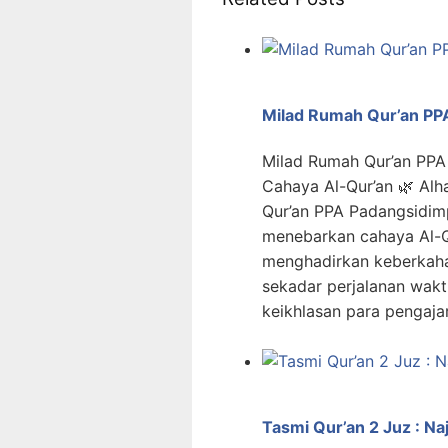
Milad Rumah Qur’an PP
Milad Rumah Qur’an PPA
Cahaya Al-Qur’an 🌿 Alha
Qur’an PPA Padangsidim
menebarkan cahaya Al-Q
menghadirkan keberkaha
sekadar perjalanan waktu
keikhlasan para pengajar
Tasmi Qur’an 2 Juz : Na