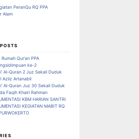
 POSTS
d Rumah Qur’an PPA
ngsidimpuan ke-2
i’ Al-Quran 2 Juz Sekali Duduk
 Aziiz Artanabil
i’ Al-Quran Juz 30 Sekali Duduk
da Faqih Khairi Rahman
MENTASI KBM HARIAN SANTRI
MENTASI KEGIATAN MABIT RQ
 PURWOKERTO
RIES