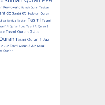
Rumah Quran PPA
lo
n Purwokerto
Rumah Quran Tarakan
ahfidz
Santri RQ
Sedekah Quran
Tasmi
Tasmi'
uliya
Tahfidz
Tarakan
asmi' Al Qur'an 1 Juz
Tasmi Al Quran 3
Tasmi Qur'an 3 Juz
uduk
Quran
Tasmi Quran 1 Juz
 2 Juz
Tasmi Quran 3 Juz Sekali
f Qur'an