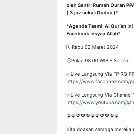
oleh Santri Rumah Quran PPA 
( 3 juz sekali Duduk )
*
*
Agenda Tasmi’ Al Qur’an in
Facebook insyaa Allah
*
🗓️
Rabu 02 Maret 2024
🕟
Pukul 08.00 WIB – Selesai.
✅
Live Langsung Via FP RQ PPA
https://www.facebook.com/p
✅
Live Langsung Via Channel 
https://www.youtube.com/@
💙
💙
💙
💙
💙
💙
💙
💙
💙
💙
💙
Kita doakan semoga mereka 