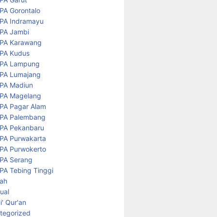
PA Gorontalo
PA Indramayu
PA Jambi
PA Karawang
PA Kudus
PA Lampung
PA Lumajang
PA Madiun
PA Magelang
PA Pagar Alam
PA Palembang
PA Pekanbaru
PA Purwakarta
PA Purwokerto
PA Serang
PA Tebing Tinggi
rah
tual
' Qur'an
tegorized