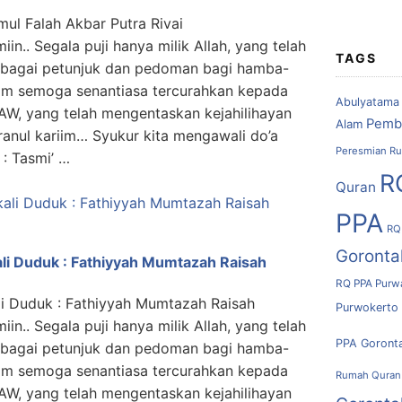
mul Falah Akbar Putra Rivai
miin.. Segala puji hanya milik Allah, yang telah
TAGS
ebagai petunjuk dan pedoman bagi hamba-
lam semoga senantiasa tercurahkan kepada
Abulyatama
W, yang telah mengentaskan kejahilihayan
Pemb
Alam
anul kariim… Syukur kita mengawali do’a
Peresmian Ru
 : Tasmi’ …
R
Quran
PPA
RQ
Goronta
li Duduk : Fathiyyah Mumtazah Raisah
RQ PPA Purw
li Duduk : Fathiyyah Mumtazah Raisah
Purwokerto
miin.. Segala puji hanya milik Allah, yang telah
PPA Goront
ebagai petunjuk dan pedoman bagi hamba-
lam semoga senantiasa tercurahkan kepada
Rumah Quran
W, yang telah mengentaskan kejahilihayan