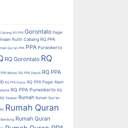
Gorontalo
Pagar
Cabang RQ PPA
inaan Rutin Cabang RQ PPA
PPA
Purwokerto
mah Qur'an PPA
RQ
Q
RQ Gorontalo
RQ PPA
 PPA Bekasi
RQ PPA Depok
lo
RQ PPA Pagar Alam
RQ PPA Kudus
RQ PPA Purwokerto
RQ
akarta
Rumah
Rumah Qur'an
RQ Tarakan
Rumah Quran
alo
Rumah Quran
 Bandung