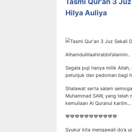
Tasmi Qur’an 3 Juz
Hilya Auliya
Alhamdulillaahirabbil’alamiin..
Segala puji hanya milik Allah
petunjuk dan pedoman bagi 
Shalawat serta salam semoga 
Muhammad SAW, yang telah m
kemuliaan Al Quranul kariim…
💙
💙
💙
💙
💙
💙
💙
💙
💙
💙
💙
Syukur kita mengawali do’a u