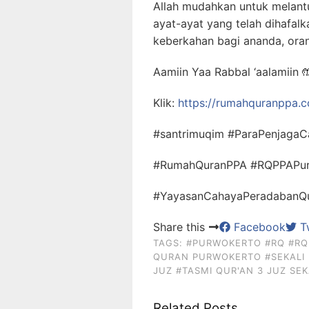
Allah mudahkan untuk melant
ayat-ayat yang telah dihafal
keberkahan bagi ananda, oran
Aamiin Yaa Rabbal ‘aalamiin

Klik:
https://rumahquranppa.
#santrimuqim #ParaPenjagaC
#RumahQuranPPA #RQPPAPu
#YayasanCahayaPeradabanQur
Share this
Facebook
Tw
TAGS:
#PURWOKERTO
#RQ
#RQ
QURAN PURWOKERTO
#SEKALI
JUZ
#TASMI QUR'AN 3 JUZ SEK
Related Posts