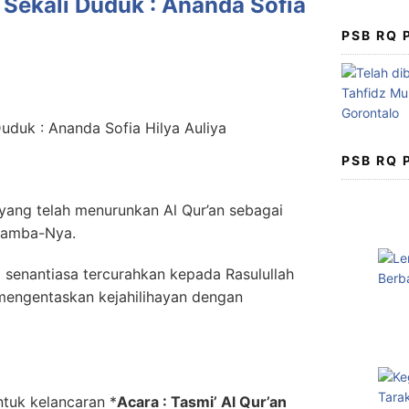
 Sekali Duduk : Ananda Sofia
PSB RQ
PSB RQ
, yang telah menurunkan Al Qur’an sebagai
hamba-Nya.
senantiasa tercurahkan kepada Rasulullah
engentaskan kejahilihayan dengan
ntuk kelancaran
*
Acara : Tasmi’ Al Qur’an