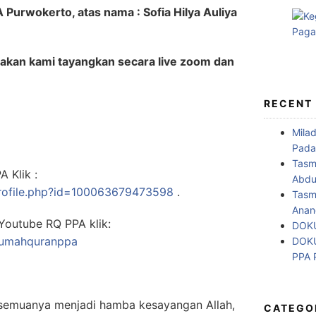
Purwokerto, atas nama : Sofia Hilya Auliya
i akan kami tayangkan secara live zoom dan
RECENT
Mila
Pada
Tasm
 Klik :
Abdul
rofile.php?id=100063679473598
.
Tasm
Anan
Youtube RQ PPA klik:
DOKU
rumahquranppa
DOKU
PPA
semuanya menjadi hamba kesayangan Allah,
CATEGO