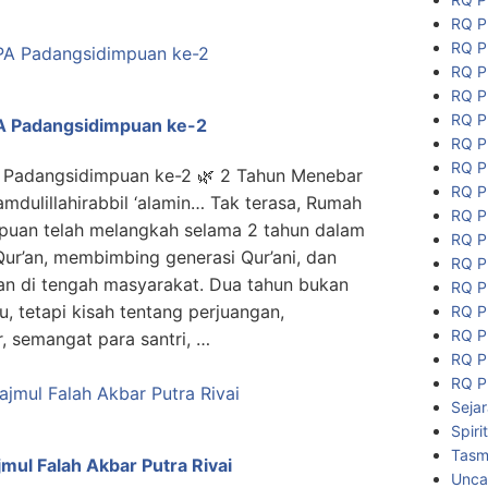
RQ P
RQ P
RQ P
RQ P
RQ P
A Padangsidimpuan ke-2
RQ P
RQ P
 Padangsidimpuan ke-2 🌿 2 Tahun Menebar
RQ P
mdulillahirabbil ‘alamin… Tak terasa, Rumah
RQ P
puan telah melangkah selama 2 tahun dalam
RQ P
ur’an, membimbing generasi Qur’ani, dan
RQ P
n di tengah masyarakat. Dua tahun bukan
RQ P
, tetapi kisah tentang perjuangan,
RQ P
RQ P
, semangat para santri, …
RQ P
RQ P
Seja
Spiri
Tasmi
jmul Falah Akbar Putra Rivai
Unca