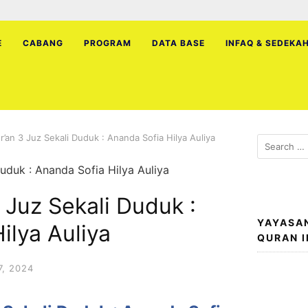
E
CABANG
PROGRAM
DATA BASE
INFAQ & SEDEKA
r’an 3 Juz Sekali Duduk : Ananda Sofia Hilya Auliya
Search
for:
 Juz Sekali Duduk :
YAYASA
ilya Auliya
QURAN 
, 2024