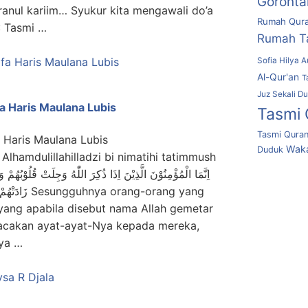
Goronta
anul kariim… Syukur kita mengawali do’a
Rumah Qura
: Tasmi …
Rumah T
Sofia Hilya A
Al-Qur'an
T
Juz Sekali D
fa Haris Maulana Lubis
Tasmi 
Tasmi Quran
fa Haris Maulana Lubis
Waka
Duduk
 Alhamdulillahilladzi bi nimatihi tatimmush
orang-orang yang
yang apabila disebut nama Allah gemetar
bacakan ayat-ayat-Nya kepada mereka,
ya …