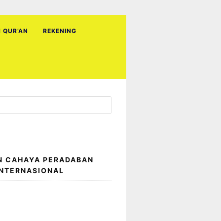
H QUR’AN
REKENING
N CAHAYA PERADABAN
INTERNASIONAL