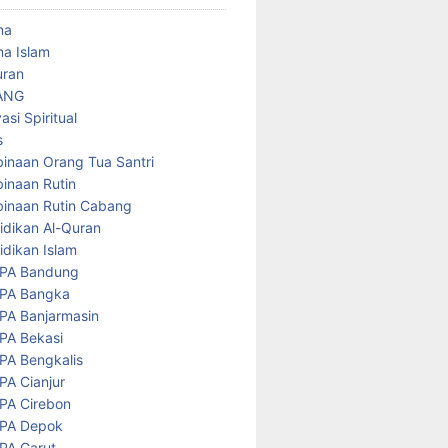
ma
a Islam
uran
ANG
asi Spiritual
s
inaan Orang Tua Santri
inaan Rutin
inaan Rutin Cabang
idikan Al-Quran
idikan Islam
PA Bandung
PA Bangka
PA Banjarmasin
PA Bekasi
PA Bengkalis
PA Cianjur
PA Cirebon
PA Depok
PA Garut