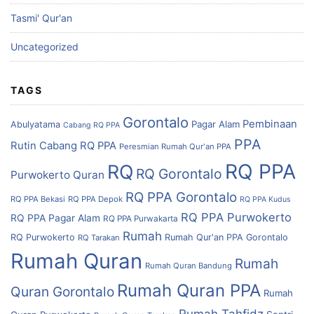
Tasmi' Qur'an
Uncategorized
TAGS
Gorontalo
Pembinaan
Pagar Alam
Abulyatama
Cabang RQ PPA
PPA
Rutin Cabang RQ PPA
Peresmian Rumah Qur'an PPA
RQ PPA
RQ
RQ Gorontalo
Purwokerto
Quran
RQ PPA Gorontalo
RQ PPA Bekasi
RQ PPA Depok
RQ PPA Kudus
RQ PPA Purwokerto
RQ PPA Pagar Alam
RQ PPA Purwakarta
Rumah
RQ Purwokerto
Rumah Qur'an PPA Gorontalo
RQ Tarakan
Rumah Quran
Rumah
Rumah Quran Bandung
Rumah Quran PPA
Quran Gorontalo
Rumah
Rumah Tahfidz