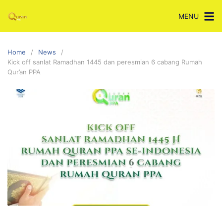
Skip
MENU
to
content
Home
News
Kick off sanlat Ramadhan 1445 dan peresmian 6 cabang Rumah
Qur’an PPA