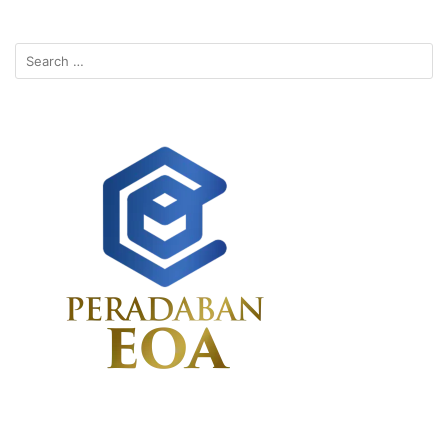
Search
for: