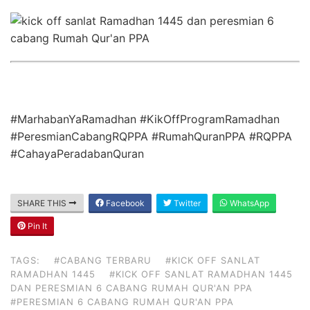
#MarhabanYaRamadhan #KikOffProgramRamadhan
#PeresmianCabangRQPPA #RumahQuranPPA #RQPPA
#CahayaPeradabanQuran
SHARE THIS
Facebook
Twitter
WhatsApp
Pin It
TAGS:
#CABANG TERBARU
#KICK OFF SANLAT
RAMADHAN 1445
#KICK OFF SANLAT RAMADHAN 1445
DAN PERESMIAN 6 CABANG RUMAH QUR'AN PPA
#PERESMIAN 6 CABANG RUMAH QUR'AN PPA