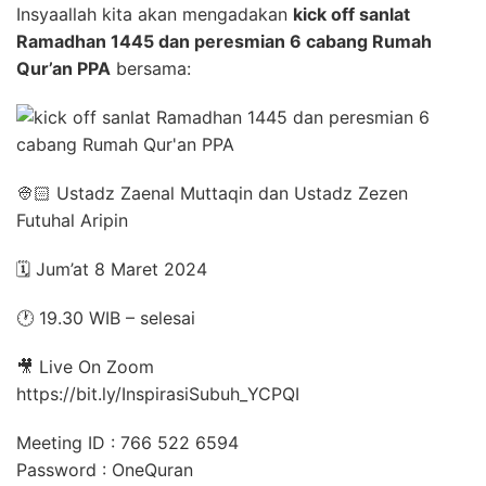
Insyaallah kita akan mengadakan
kick off sanlat
Ramadhan 1445 dan peresmian 6 cabang Rumah
Qur’an PPA
bersama:
👳🏻 Ustadz Zaenal Muttaqin dan Ustadz Zezen
Futuhal Aripin
🗓️ Jum’at 8 Maret 2024
🕐 19.30 WIB – selesai
🎥 Live On Zoom
https://bit.ly/InspirasiSubuh_YCPQI
Meeting ID : 766 522 6594
Password : OneQuran