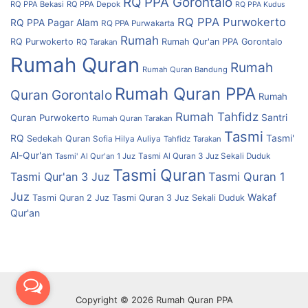
RQ PPA Gorontalo
RQ PPA Bekasi
RQ PPA Depok
RQ PPA Kudus
RQ PPA Purwokerto
RQ PPA Pagar Alam
RQ PPA Purwakarta
Rumah
RQ Purwokerto
Rumah Qur'an PPA Gorontalo
RQ Tarakan
Rumah Quran
Rumah
Rumah Quran Bandung
Rumah Quran PPA
Quran Gorontalo
Rumah
Rumah Tahfidz
Quran Purwokerto
Santri
Rumah Quran Tarakan
Tasmi
RQ
Tasmi'
Sedekah Quran
Sofia Hilya Auliya
Tahfidz
Tarakan
Al-Qur'an
Tasmi' Al Qur'an 1 Juz
Tasmi Al Quran 3 Juz Sekali Duduk
Tasmi Quran
Tasmi Qur'an 3 Juz
Tasmi Quran 1
Juz
Wakaf
Tasmi Quran 2 Juz
Tasmi Quran 3 Juz Sekali Duduk
Qur'an
Copyright © 2026 Rumah Quran PPA