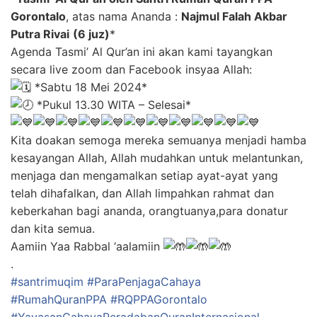
Gorontalo
, atas nama Ananda :
Najmul Falah Akbar
Putra Rivai
(6 juz)
*
Agenda Tasmi’ Al Qur’an ini akan kami tayangkan
secara live zoom dan Facebook insyaa Allah:
*Sabtu 18 Mei 2024*
*Pukul 13.30 WITA – Selesai*
Kita doakan semoga mereka semuanya menjadi hamba
kesayangan Allah, Allah mudahkan untuk melantunkan,
menjaga dan mengamalkan setiap ayat-ayat yang
telah dihafalkan, dan Allah limpahkan rahmat dan
keberkahan bagi ananda, orangtuanya,para donatur
dan kita semua.
Aamiin Yaa Rabbal ‘aalamiin
.
#santrimuqim
#ParaPenjagaCahaya
#RumahQuranPPA
#RQPPAGorontalo
#YayasanCahayaPeradabanQuranInternasional