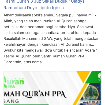
Tasmi Qur’an 3 Juz Sekali Duduk : Gladys
Ramadhani Duyo Liputo Igirisa
Alhamdulillaahirabbil’alamiin.. Segala puji hanya milik
Allah, yang telah menurunkan Al Qur’an sebagai
petunjuk dan pedoman bagi hamba-Nya. Shalawat
serta salam semoga senantiasa tercurahkan kepada
Rasulullah Muhammad SAW, yang telah mengentaskan
kejahilihayan dengan kemuliaan Al Quranul kariim…
Syukur kita mengawali do’a untuk kelancaran Acara :
Tasmi’ Al Qur’an oleh Santri Rumah Quran PPA
Gorontalo, atas nama …