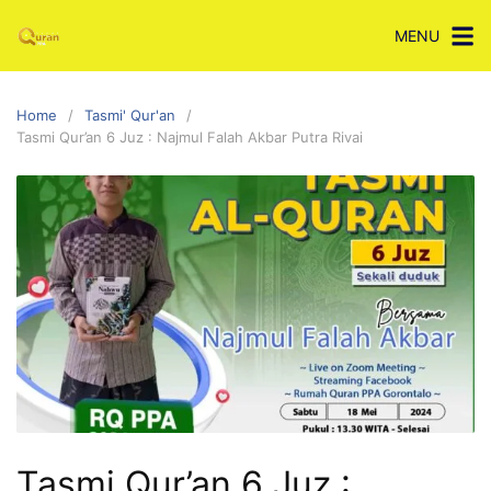
Skip
MENU
to
content
Home
Tasmi' Qur'an
Tasmi Qur’an 6 Juz : Najmul Falah Akbar Putra Rivai
Tasmi Qur’an 6 Juz :