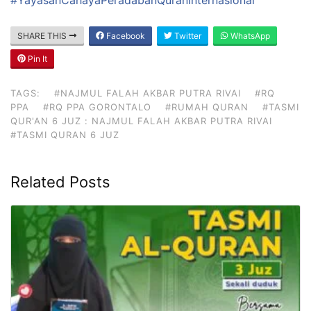
SHARE THIS
Facebook
Twitter
WhatsApp
Pin It
TAGS:
#NAJMUL FALAH AKBAR PUTRA RIVAI
#RQ
PPA
#RQ PPA GORONTALO
#RUMAH QURAN
#TASMI
QUR'AN 6 JUZ : NAJMUL FALAH AKBAR PUTRA RIVAI
#TASMI QURAN 6 JUZ
Related Posts