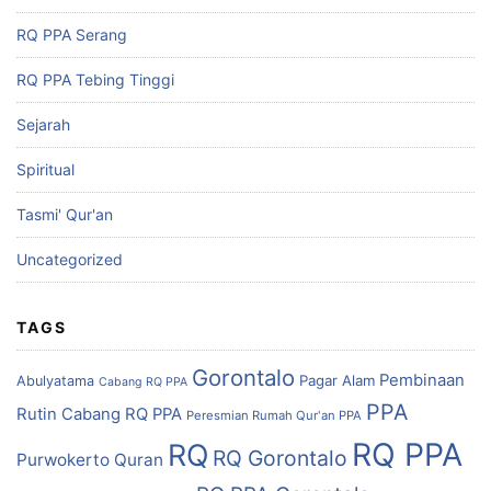
RQ PPA Serang
RQ PPA Tebing Tinggi
Sejarah
Spiritual
Tasmi' Qur'an
Uncategorized
TAGS
Gorontalo
Pembinaan
Pagar Alam
Abulyatama
Cabang RQ PPA
PPA
Rutin Cabang RQ PPA
Peresmian Rumah Qur'an PPA
RQ PPA
RQ
RQ Gorontalo
Purwokerto
Quran